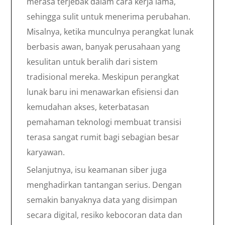
merasa terjebak dalam cara kerja lama,
sehingga sulit untuk menerima perubahan.
Misalnya, ketika munculnya perangkat lunak
berbasis awan, banyak perusahaan yang
kesulitan untuk beralih dari sistem
tradisional mereka. Meskipun perangkat
lunak baru ini menawarkan efisiensi dan
kemudahan akses, keterbatasan
pemahaman teknologi membuat transisi
terasa sangat rumit bagi sebagian besar
karyawan.
Selanjutnya, isu keamanan siber juga
menghadirkan tantangan serius. Dengan
semakin banyaknya data yang disimpan
secara digital, resiko kebocoran data dan