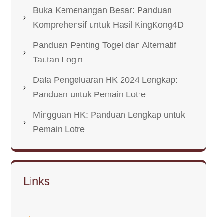
Buka Kemenangan Besar: Panduan
Komprehensif untuk Hasil KingKong4D
Panduan Penting Togel dan Alternatif
Tautan Login
Data Pengeluaran HK 2024 Lengkap:
Panduan untuk Pemain Lotre
Mingguan HK: Panduan Lengkap untuk
Pemain Lotre
Links