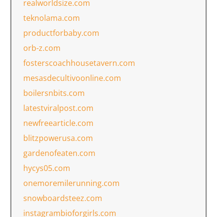
realworldsize.com
teknolama.com
productforbaby.com
orb-z.com
fosterscoachhousetavern.com
mesasdecultivoonline.com
boilersnbits.com
latestviralpost.com
newfreearticle.com
blitzpowerusa.com
gardenofeaten.com
hycys05.com
onemoremilerunning.com
snowboardsteez.com
instagrambioforgirls.com