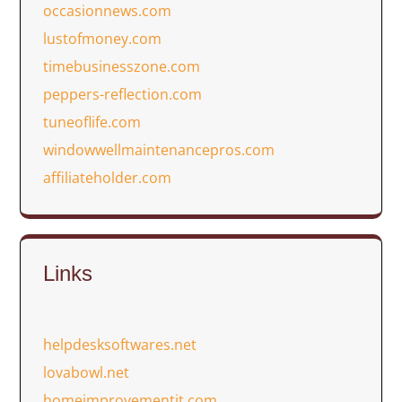
occasionnews.com
lustofmoney.com
timebusinesszone.com
peppers-reflection.com
tuneoflife.com
windowwellmaintenancepros.com
affiliateholder.com
Links
helpdesksoftwares.net
lovabowl.net
homeimprovementit.com