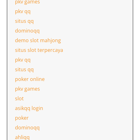
pkv games
pkv qq
situs qq
dominoqq
demo slot mahjong
situs slot terpercaya
pkv qq
situs qq
poker online
pkv games
slot
asikqq login
poker
dominoqq
ahliqq