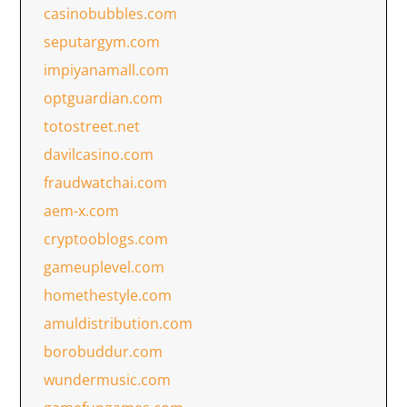
casinobubbles.com
seputargym.com
impiyanamall.com
optguardian.com
totostreet.net
davilcasino.com
fraudwatchai.com
aem-x.com
cryptooblogs.com
gameuplevel.com
homethestyle.com
amuldistribution.com
borobuddur.com
wundermusic.com