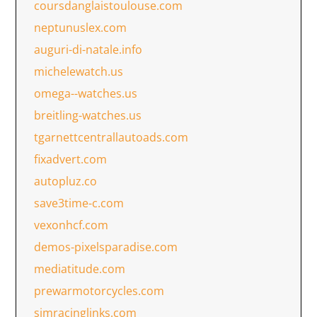
coursdanglaistoulouse.com
neptunuslex.com
auguri-di-natale.info
michelewatch.us
omega--watches.us
breitling-watches.us
tgarnettcentrallautoads.com
fixadvert.com
autopluz.co
save3time-c.com
vexonhcf.com
demos-pixelsparadise.com
mediatitude.com
prewarmotorcycles.com
simracinglinks.com