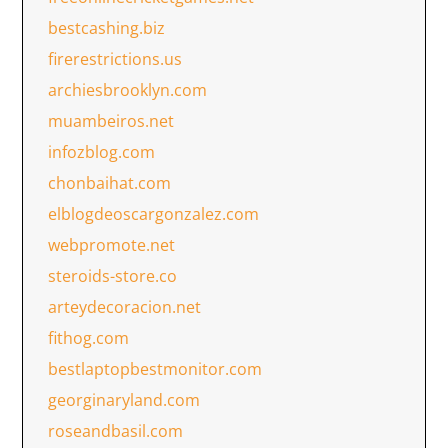
bestcashing.biz
firerestrictions.us
archiesbrooklyn.com
muambeiros.net
infozblog.com
chonbaihat.com
elblogdeoscargonzalez.com
webpromote.net
steroids-store.co
arteydecoracion.net
fithog.com
bestlaptopbestmonitor.com
georginaryland.com
roseandbasil.com