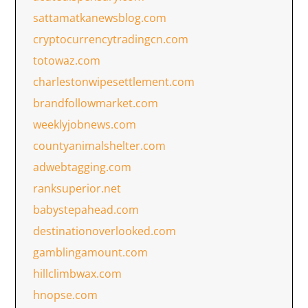
sattamatkanewsblog.com
cryptocurrencytradingcn.com
totowaz.com
charlestonwipesettlement.com
brandfollowmarket.com
weeklyjobnews.com
countyanimalshelter.com
adwebtagging.com
ranksuperior.net
babystepahead.com
destinationoverlooked.com
gamblingamount.com
hillclimbwax.com
hnopse.com