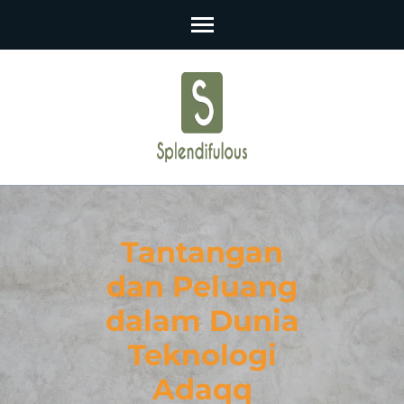
Skip
to
content
(Press
Enter)
Tantangan
dan Peluang
dalam Dunia
Teknologi
Adaqq