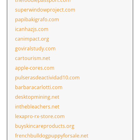
thefoodiepassport.com
superwindowproject.com
papibakigrafo.com
icanhazjs.com
canimpact.org
goviralstudy.com
cartourism.net
apple-cores.com
pulserasdeactividad10.com
barbaracarlotti.com
desktopmining.net
inthebleachers.net
lexapro-rx-store.com
buyskincareproducts.org
frenchbulldogpuppyforsale.net