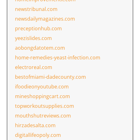
newstribunal.com
newsdailymagazines.com
preceptionhub.com
yeezislides.com
aobongdatotem.com
home-remedies-yeast-infection.com
electroreal.com
bestofmiami-dadecounty.com
ifoodieonyoutube.com
mineshoppingcart.com
topworkoutsupplies.com
mouthshutreviews.com
hirzadesalta.com
digitallifeopoly.com