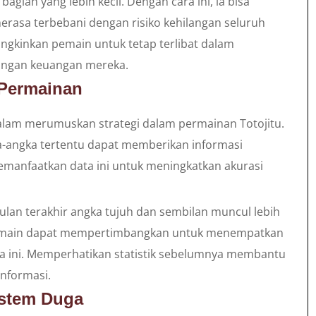
ian yang lebih kecil. Dengan cara ini, ia bisa
erasa terbebani dengan risiko kehilangan seluruh
ngkinkan pemain untuk tetap terlibat dalam
angan keuangan mereka.
 Permainan
alam merumuskan strategi dalam permainan Totojitu.
-angka tertentu dapat memberikan informasi
manfaatkan data ini untuk meningkatkan akurasi
ulan terakhir angka tujuh dan sembilan muncul lebih
 pemain dapat mempertimbangkan untuk menempatkan
a ini. Memperhatikan statistik sebelumnya membantu
informasi.
stem Duga