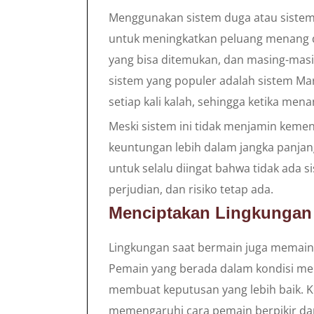
Menggunakan sistem duga atau sistem t
untuk meningkatkan peluang menang d
yang bisa ditemukan, dan masing-masi
sistem yang populer adalah sistem M
setiap kali kalah, sehingga ketika men
Meski sistem ini tidak menjamin keme
keuntungan lebih dalam jangka panjang
untuk selalu diingat bahwa tidak ada
perjudian, dan risiko tetap ada.
Menciptakan Lingkungan 
Lingkungan saat bermain juga memai
Pemain yang berada dalam kondisi men
membuat keputusan yang lebih baik. Ke
memengaruhi cara pemain berpikir da