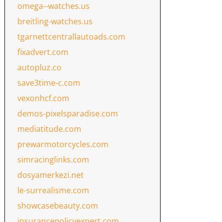
omega--watches.us
breitling-watches.us
tgarnettcentrallautoads.com
fixadvert.com
autopluz.co
save3time-c.com
vexonhcf.com
demos-pixelsparadise.com
mediatitude.com
prewarmotorcycles.com
simracinglinks.com
dosyamerkezi.net
le-surrealisme.com
showcasebeauty.com
insurancepolicyexpert.com