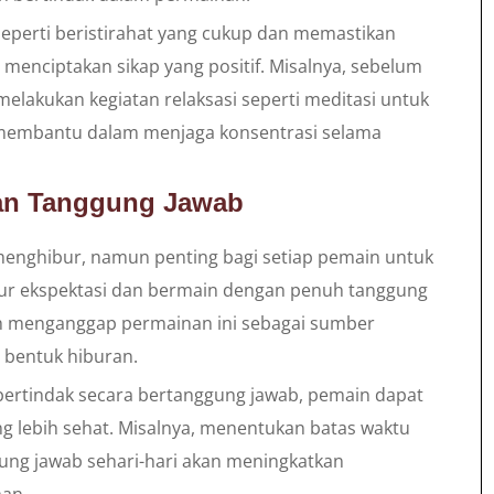
eperti beristirahat yang cukup dan memastikan
enciptakan sikap yang positif. Misalnya, sebelum
lakukan kegiatan relaksasi seperti meditasi untuk
t membantu dalam menjaga konsentrasi selama
dan Tanggung Jawab
 menghibur, namun penting bagi setiap pemain untuk
atur ekspektasi dan bermain dengan penuh tanggung
eh menganggap permainan ini sebagai sumber
 bentuk hiburan.
bertindak secara bertanggung jawab, pemain dapat
 lebih sehat. Misalnya, menentukan batas waktu
ung jawab sehari-hari akan meningkatkan