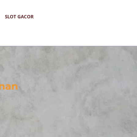
SLOT GACOR
inan