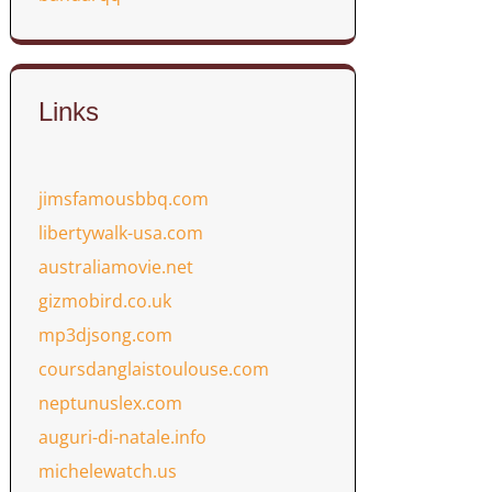
Links
jimsfamousbbq.com
libertywalk-usa.com
australiamovie.net
gizmobird.co.uk
mp3djsong.com
coursdanglaistoulouse.com
neptunuslex.com
auguri-di-natale.info
michelewatch.us