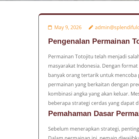
May 9, 2026
admin@splendiful
Pengenalan Permainan To
Permainan Totojitu telah menjadi sala
masyarakat Indonesia. Dengan forma
banyak orang tertarik untuk mencoba 
permainan yang berkaitan dengan pre
kombinasi angka yang akan keluar. Me
beberapa strategi cerdas yang dapat 
Pemahaman Dasar Perma
Sebelum menerapkan strategi, penting
Dalam permainan ini, pemain diwajib