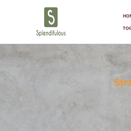
Skip
to
HO
content
TOG
(Press
Enter)
Str