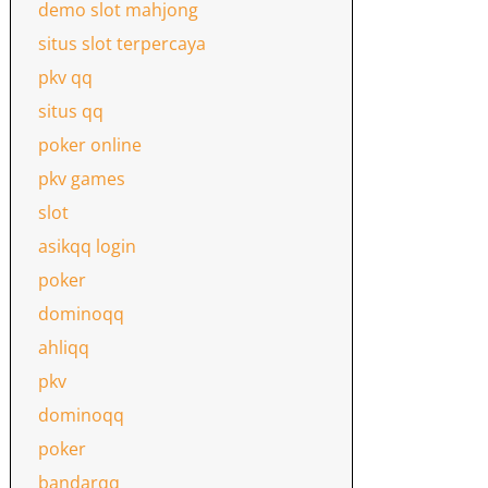
demo slot mahjong
situs slot terpercaya
pkv qq
situs qq
poker online
pkv games
slot
asikqq login
poker
dominoqq
ahliqq
pkv
dominoqq
poker
bandarqq