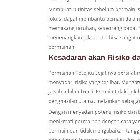
Membuat rutinitas sebelum bermain, s
fokus, dapat membantu pemain dalam m
memasang taruhan, seseorang dapat me
menenangkan pikiran. Ini bisa sanga
permainan.
Kesadaran akan Risiko 
Permainan Totojitu sejatinya bersifat
menyadari risiko yang terlibat. Meng
jawab adalah kunci. Pemain tidak bol
penghasilan utama, melainkan sebagai
Dengan menyadari potensi risiko dan 
menikmati permainan dengan cara yang
bermain dan tidak mengabaikan tangg