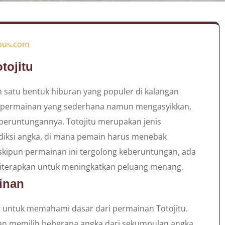
ous.com
tojitu
h satu bentuk hiburan yang populer di kalangan
t permainan yang sederhana namun mengasyikkan,
peruntungannya. Totojitu merupakan jenis
diksi angka, di mana pemain harus menebak
skipun permainan ini tergolong keberuntungan, ada
diterapkan untuk meningkatkan peluang menang.
inan
 untuk memahami dasar dari permainan Totojitu.
kan memilih beberapa angka dari sekumpulan angka