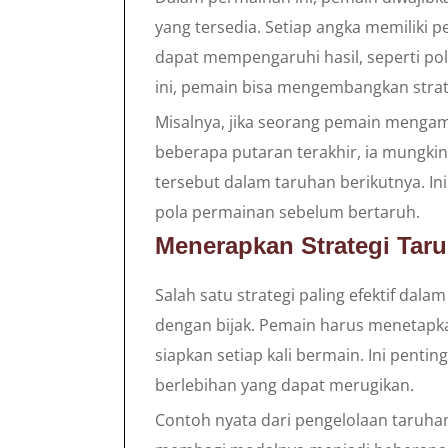
yang tersedia. Setiap angka memiliki p
dapat mempengaruhi hasil, seperti p
ini, pemain bisa mengembangkan strate
Misalnya, jika seorang pemain mengam
beberapa putaran terakhir, ia mung
tersebut dalam taruhan berikutnya. I
pola permainan sebelum bertaruh.
Menerapkan Strategi Tar
Salah satu strategi paling efektif dal
dengan bijak. Pemain harus menetapk
siapkan setiap kali bermain. Ini penti
berlebihan yang dapat merugikan.
Contoh nyata dari pengelolaan taruh