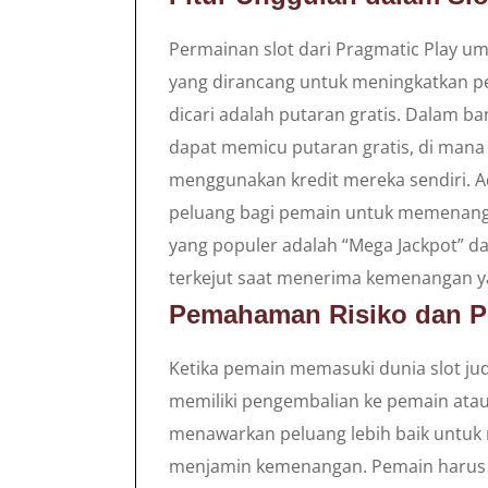
Permainan slot dari Pragmatic Play u
yang dirancang untuk meningkatkan pe
dicari adalah putaran gratis. Dalam 
dapat memicu putaran gratis, di man
menggunakan kredit mereka sendiri. Ad
peluang bagi pemain untuk memenangk
yang populer adalah “Mega Jackpot” d
terkejut saat menerima kemenangan y
Pemahaman Risiko dan P
Ketika pemain memasuki dunia slot j
memiliki pengembalian ke pemain atau
menawarkan peluang lebih baik untuk 
menjamin kemenangan. Pemain harus s