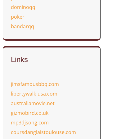
dominoqq
poker
bandarqq
Links
jimsfamousbbq.com
libertywalk-usa.com
australiamovie.net
gizmobird.co.uk
mp3djsong.com
coursdanglaistoulouse.com