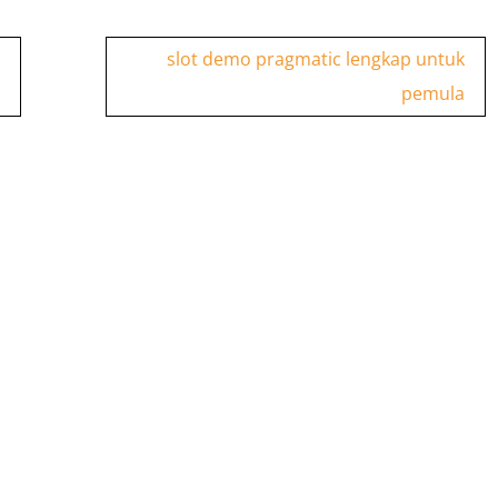
slot demo pragmatic lengkap untuk
pemula