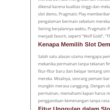
dikenal karena kualitas tinggi dan m
slot demo, Pragmatic Play memberik
pengalaman bermain sebelum mereka 
Seiring berjalannya waktu, Pragmatic 
menjadi favorit, seperti “Wolf Gold”, 
Kenapa Memilih Slot De
Salah satu alasan utama mengapa pe
mekanika permainan tanpa tekanan f
fitur-fitur baru dan belajar tentang s
mereka. Misalnya, seorang pemain ba
mungkin merasa canggung. Dengan slo
permainan, memahami kapan harus mem
penggandaan kemenangan tanpa rasa 
Fitur Unggulan dalam Slo