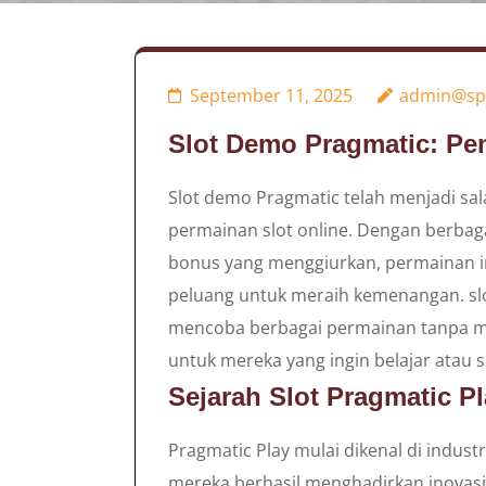
September 11, 2025
admin@spl
Slot Demo Pragmatic: Pe
Slot demo Pragmatic telah menjadi sal
permainan slot online. Dengan berbaga
bonus yang menggiurkan, permainan in
peluang untuk meraih kemenangan. sl
mencoba berbagai permainan tanpa m
untuk mereka yang ingin belajar atau
Sejarah Slot Pragmatic P
Pragmatic Play mulai dikenal di indus
mereka berhasil menghadirkan inovasi