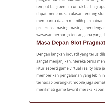
tempat bagi pemain untuk berbagi tips
dapat menemukan ulasan tentang slot 
membantu dalam memilih permainan ya
preferensi masing-masing, mendenga
wawasan berharga tentang apa yang d
Masa Depan Slot Pragmat
Dengan langkah inovatif yang terus di
sangat menjanjikan. Mereka terus men
Fitur seperti game virtual reality bisa 
memberikan pengalaman yang lebih imm
terhadap perangkat mobile juga sema
menikmati game favorit mereka kapan s