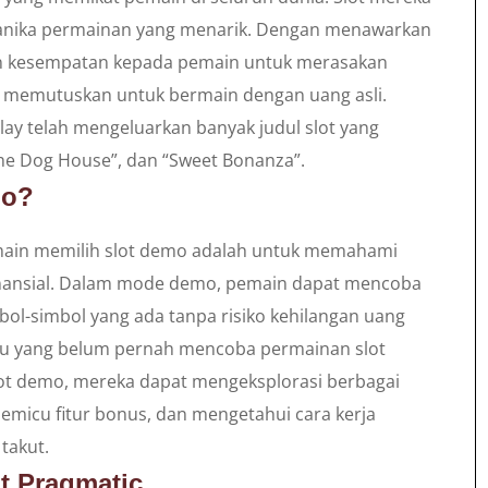
ekanika permainan yang menarik. Dengan menawarkan
an kesempatan kepada pemain untuk merasakan
memutuskan untuk bermain dengan uang asli.
Play telah mengeluarkan banyak judul slot yang
“The Dog House”, dan “Sweet Bonanza”.
mo?
main memilih slot demo adalah untuk memahami
inansial. Dalam mode demo, pemain dapat mencoba
imbol-simbol yang ada tanpa risiko kehilangan uang
ru yang belum pernah mencoba permainan slot
t demo, mereka dapat mengeksplorasi berbagai
icu fitur bonus, dan mengetahui cara kerja
takut.
t Pragmatic