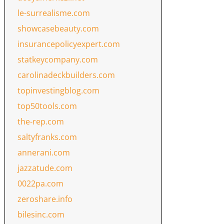
le-surrealisme.com
showcasebeauty.com
insurancepolicyexpert.com
statkeycompany.com
carolinadeckbuilders.com
topinvestingblog.com
top50tools.com
the-rep.com
saltyfranks.com
annerani.com
jazzatude.com
0022pa.com
zeroshare.info
bilesinc.com