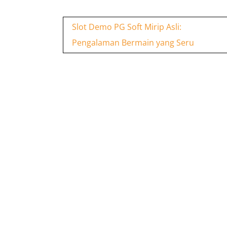
Post
Slot Demo PG Soft Mirip Asli:
navigation
Pengalaman Bermain yang Seru