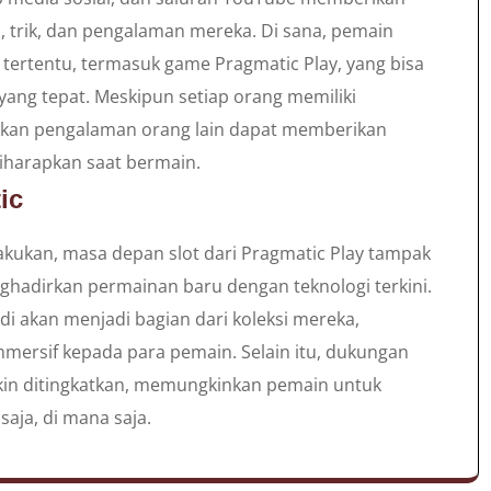
, trik, dan pengalaman mereka. Di sana, pemain
tertentu, termasuk game Pragmatic Play, yang bisa
ng tepat. Meskipun setiap orang memiliki
rkan pengalaman orang lain dapat memberikan
iharapkan saat bermain.
ic
lakukan, masa depan slot dari Pragmatic Play tampak
ghadirkan permainan baru dengan teknologi terkini.
jadi akan menjadi bagian dari koleksi mereka,
ersif kepada para pemain. Selain itu, dukungan
kin ditingkatkan, memungkinkan pemain untuk
aja, di mana saja.