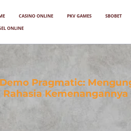
ME
CASINO ONLINE
PKV GAMES
SBOBET
EL ONLINE
t Demo Pragmatic: Mengun
Rahasia Kemenangannya