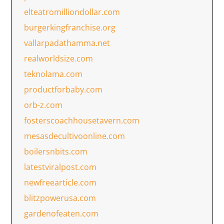
elteatromilliondollar.com
burgerkingfranchise.org
vallarpadathamma.net
realworldsize.com
teknolama.com
productforbaby.com
orb-z.com
fosterscoachhousetavern.com
mesasdecultivoonline.com
boilersnbits.com
latestviralpost.com
newfreearticle.com
blitzpowerusa.com
gardenofeaten.com