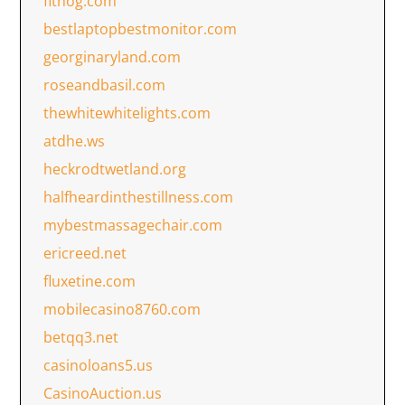
fithog.com
bestlaptopbestmonitor.com
georginaryland.com
roseandbasil.com
thewhitewhitelights.com
atdhe.ws
heckrodtwetland.org
halfheardinthestillness.com
mybestmassagechair.com
ericreed.net
fluxetine.com
mobilecasino8760.com
betqq3.net
casinoloans5.us
CasinoAuction.us