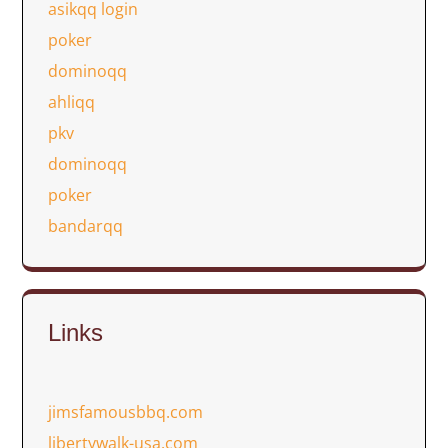
asikqq login
poker
dominoqq
ahliqq
pkv
dominoqq
poker
bandarqq
Links
jimsfamousbbq.com
libertywalk-usa.com