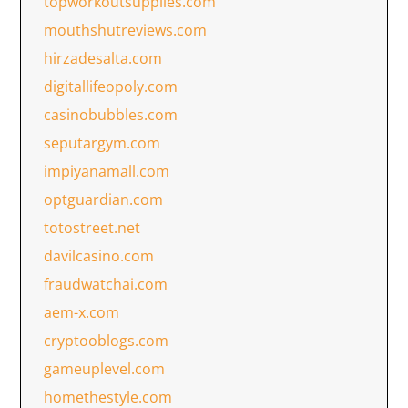
topworkoutsupplies.com
mouthshutreviews.com
hirzadesalta.com
digitallifeopoly.com
casinobubbles.com
seputargym.com
impiyanamall.com
optguardian.com
totostreet.net
davilcasino.com
fraudwatchai.com
aem-x.com
cryptooblogs.com
gameuplevel.com
homethestyle.com