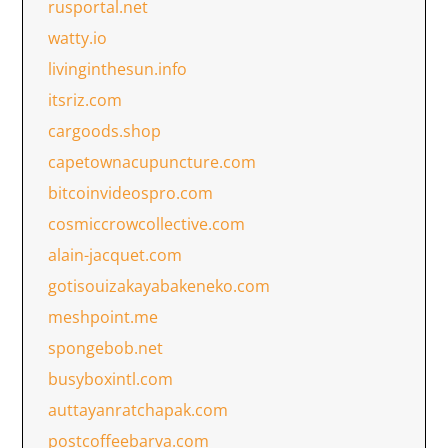
rusportal.net
watty.io
livinginthesun.info
itsriz.com
cargoods.shop
capetownacupuncture.com
bitcoinvideospro.com
cosmiccrowcollective.com
alain-jacquet.com
gotisouizakayabakeneko.com
meshpoint.me
spongebob.net
busyboxintl.com
auttayanratchapak.com
postcoffeebarva.com