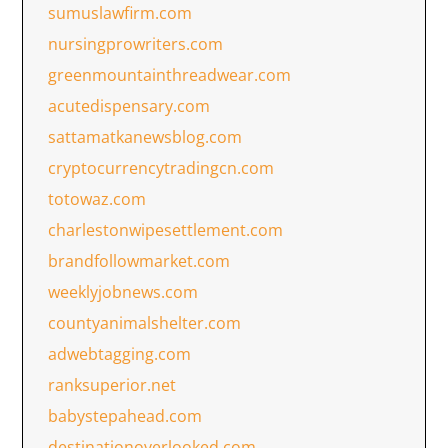
sumuslawfirm.com
nursingprowriters.com
greenmountainthreadwear.com
acutedispensary.com
sattamatkanewsblog.com
cryptocurrencytradingcn.com
totowaz.com
charlestonwipesettlement.com
brandfollowmarket.com
weeklyjobnews.com
countyanimalshelter.com
adwebtagging.com
ranksuperior.net
babystepahead.com
destinationoverlooked.com