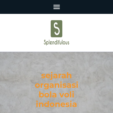
Skip
to
content
(Press
Enter)
sejarah
organisasi
bola voli
indonesia