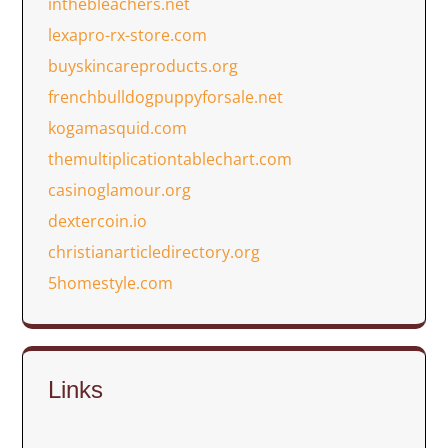
inthebleachers.net
lexapro-rx-store.com
buyskincareproducts.org
frenchbulldogpuppyforsale.net
kogamasquid.com
themultiplicationtablechart.com
casinoglamour.org
dextercoin.io
christianarticledirectory.org
5homestyle.com
Links