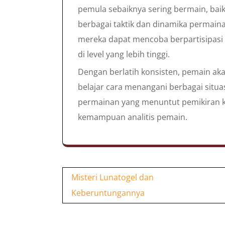
pemula sebaiknya sering bermain, ba
berbagai taktik dan dinamika permaina
mereka dapat mencoba berpartisipasi
di level yang lebih tinggi.
Dengan berlatih konsisten, pemain a
belajar cara menangani berbagai situ
permainan yang menuntut pemikiran kr
kemampuan analitis pemain.
Post
Misteri Lunatogel dan
navigation
Keberuntungannya