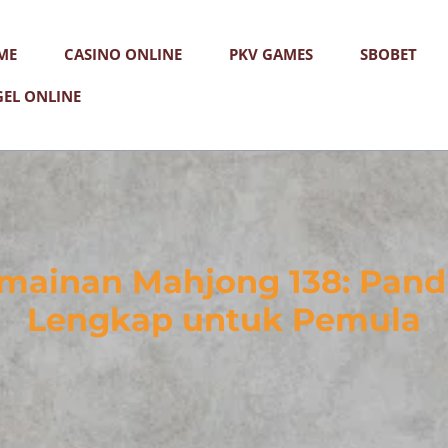
ME
CASINO ONLINE
PKV GAMES
SBOBET
EL ONLINE
mainan Mahjong 138: Pan
Lengkap untuk Pemula