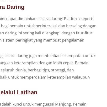
ra Daring
ni dapat dimainkan secara daring. Platform seperti
agi pemain untuk berinteraksi dan bersaing dengan
 daring ini sering kali dilengkapi dengan fitur-fitur
dan sistem peringkat yang membuat pengalaman
ong secara daring juga memberikan kesempatan untuk
angkan keterampilan dengan lebih cepat. Pemain
eluruh dunia, berbagi tips, strategi, dan
 baik untuk memperdalam keterampilan walaupun
alui Latihan
n adalah kunci untuk menguasai Mahjong. Pemain