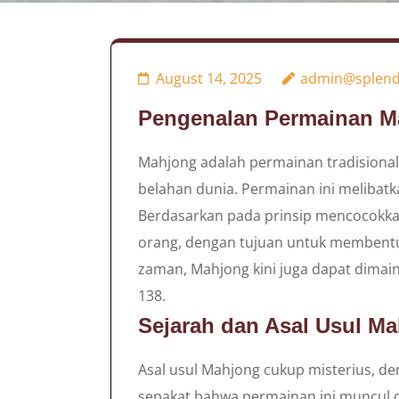
August 14, 2025
admin@splend
Pengenalan Permainan M
Mahjong adalah permainan tradisional a
belahan dunia. Permainan ini melibatk
Berdasarkan pada prinsip mencocokka
orang, dengan tujuan untuk membent
zaman, Mahjong kini juga dapat dimain
138.
Sejarah dan Asal Usul M
Asal usul Mahjong cukup misterius, de
sepakat bahwa permainan ini muncul d