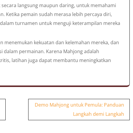
ik secara langsung maupun daring, untuk memahami
n. Ketika pemain sudah merasa lebih percaya diri,
 dalam turnamen untuk menguji keterampilan mereka
kan menemukan kekuatan dan kelemahan mereka, dan
asi dalam permainan. Karena Mahjong adalah
itis, latihan juga dapat membantu meningkatkan
Demo Mahjong untuk Pemula: Panduan
Langkah demi Langkah