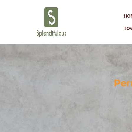
Skip
to
HO
content
TOG
(Press
Enter)
Per