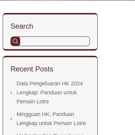
Search
Recent Posts
Data Pengeluaran HK 2024
Lengkap: Panduan untuk
Pemain Lotre
Mingguan HK: Panduan
Lengkap untuk Pemain Lotre