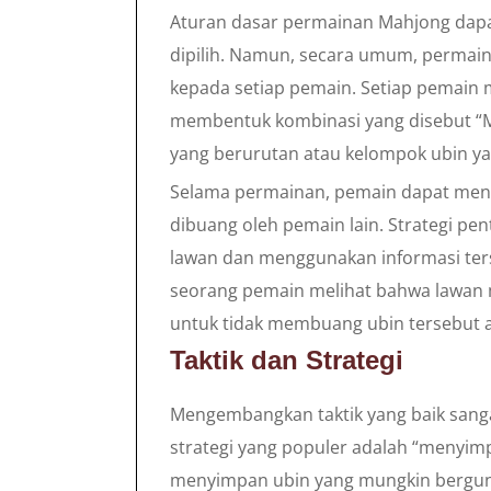
Aturan dasar permainan Mahjong dapat
dipilih. Namun, secara umum, permai
kepada setiap pemain. Setiap pemain
membentuk kombinasi yang disebut “Ma
yang berurutan atau kelompok ubin yan
Selama permainan, pemain dapat mena
dibuang oleh pemain lain. Strategi p
lawan dan menggunakan informasi terse
seorang pemain melihat bahwa lawan 
untuk tidak membuang ubin tersebut a
Taktik dan Strategi
Mengembangkan taktik yang baik sang
strategi yang populer adalah “menyimp
menyimpan ubin yang mungkin bergun