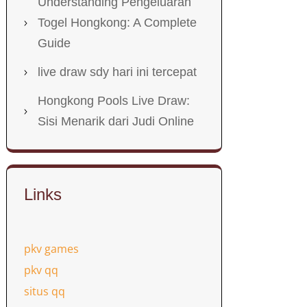
Understanding Pengeluaran
Togel Hongkong: A Complete
Guide
live draw sdy hari ini tercepat
Hongkong Pools Live Draw:
Sisi Menarik dari Judi Online
Links
pkv games
pkv qq
situs qq