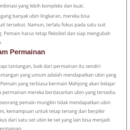
binasi yang lebih kompleks dan kuat.
ang banyak ubin lingkaran, mereka bisa
 tersebut. Namun, terlalu fokus pada satu suit
 Pemain harus tetap fleksibel dan siap mengubah
.
lam Permainan
i tantangan, baik dari permainan itu sendiri
 tantangan yang umum adalah mendapatkan ubin yang
 Pemain yang terbiasa bermain Mahjong akan belajar
 permainan mereka berdasarkan ubin yang tersedia.
, seorang pemain mungkin tidak mendapatkan ubin
 ini, kemampuan untuk tetap tenang dan berpikir
us dari satu set ubin ke set yang lain bisa menjadi
ermainan.