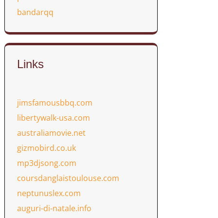
bandarqq
Links
jimsfamousbbq.com
libertywalk-usa.com
australiamovie.net
gizmobird.co.uk
mp3djsong.com
coursdanglaistoulouse.com
neptunuslex.com
auguri-di-natale.info