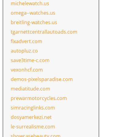
michelewatch.us
omega--watches.us
breitling-watches.us
tgarnettcentrallautoads.com
fixadvert.com
autopluz.co
save3time-c.com
vexonhcf.com
demos-pixelsparadise.com
mediatitude.com
prewarmotorcycles.com
simracinglinks.com
dosyamerkezi.net
le-surrealisme.com
showcasebeauty.com