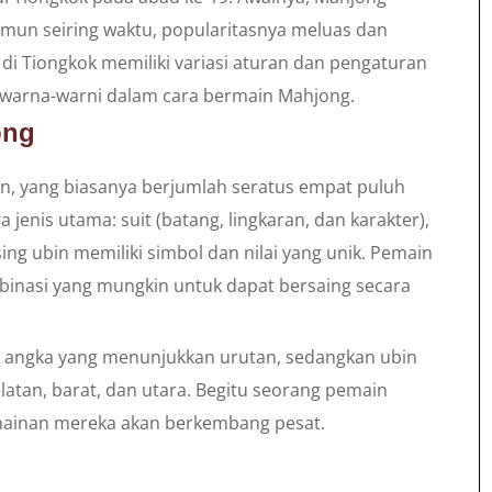
amun seiring waktu, popularitasnya meluas dan
 di Tiongkok memiliki variasi aturan dan pengaturan
 warna-warni dalam cara bermain Mahjong.
ong
in, yang biasanya berjumlah seratus empat puluh
ga jenis utama: suit (batang, lingkaran, dan karakter),
ing ubin memiliki simbol dan nilai yang unik. Pemain
inasi yang mungkin untuk dapat bersaing secara
ki angka yang menunjukkan urutan, sedangkan ubin
elatan, barat, dan utara. Begitu seorang pemain
rmainan mereka akan berkembang pesat.