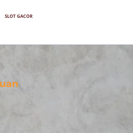
SLOT GACOR
duan