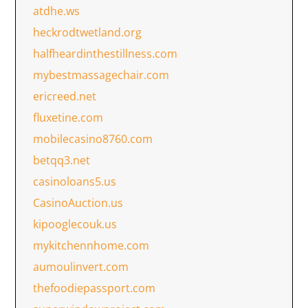
atdhe.ws
heckrodtwetland.org
halfheardinthestillness.com
mybestmassagechair.com
ericreed.net
fluxetine.com
mobilecasino8760.com
betqq3.net
casinoloans5.us
CasinoAuction.us
kipooglecouk.us
mykitchennhome.com
aumoulinvert.com
thefoodiepassport.com