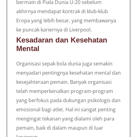
bermain di Piala Dunia U-20 sebelum
akhirnya mendapat kontrak di klub-klub
Eropa yang lebih besar, yang membawanya
ke puncak kariernya di Liverpool.
Kesadaran dan Kesehatan
Mental
Organisasi sepak bola dunia juga semakin
menyadari pentingnya kesehatan mental dan
kesejahteraan pemain. Banyak organisasi
telah memperkenalkan program-program
yang berfokus pada dukungan psikologis dan
emosional bagi atlet. Hal ini sangat penting
mengingat tekanan yang dialami oleh para
pemain, baik di dalam maupun di luar