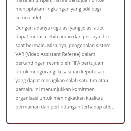
masalah disiplin. Hal ini bertujuan untuk
menciptakan lingkungan yang adil bagi
semua atlet.
Dengan adanya regulasi yang jelas, atlet
dapat merasa lebih aman dan percaya diri
saat bermain. Misalnya, pengenalan sistem
VAR (Video Assistant Referee) dalam
pertandingan resmi oleh FIFA bertujuan
untuk mengurangi kesalahan keputusan
yang dapat merugikan salah satu tim atau
pemain. Ini menunjukkan komitmen
organisasi untuk meningkatkan kualitas
permainan dan perlindungan terhadap atlet.