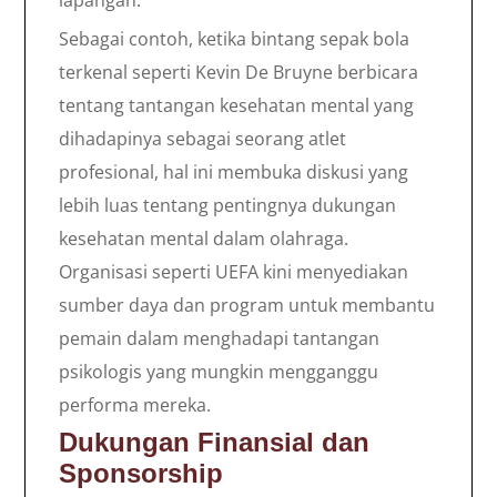
lapangan.
Sebagai contoh, ketika bintang sepak bola
terkenal seperti Kevin De Bruyne berbicara
tentang tantangan kesehatan mental yang
dihadapinya sebagai seorang atlet
profesional, hal ini membuka diskusi yang
lebih luas tentang pentingnya dukungan
kesehatan mental dalam olahraga.
Organisasi seperti UEFA kini menyediakan
sumber daya dan program untuk membantu
pemain dalam menghadapi tantangan
psikologis yang mungkin mengganggu
performa mereka.
Dukungan Finansial dan
Sponsorship