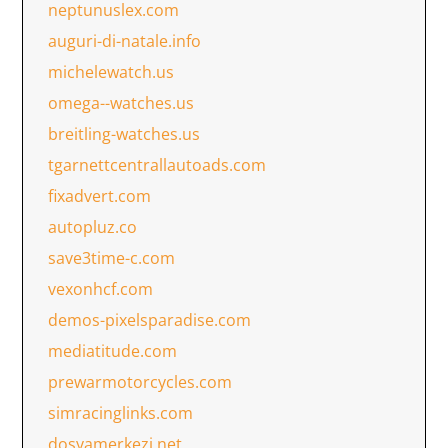
neptunuslex.com
auguri-di-natale.info
michelewatch.us
omega--watches.us
breitling-watches.us
tgarnettcentrallautoads.com
fixadvert.com
autopluz.co
save3time-c.com
vexonhcf.com
demos-pixelsparadise.com
mediatitude.com
prewarmotorcycles.com
simracinglinks.com
dosyamerkezi.net