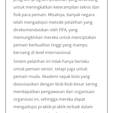
untuk meningkatkan keterampilan teknis dan
fisik para pemain. Misalnya, banyak negara
telah mengadopsi metode pelatihan yang
direkomendasikan oleh FIFA, yang
memungkinkan mereka untuk menciptakan
pemain berkualitas tinggi yang mampu
bersaing di level internasional.
Sistem pelatihan ini tidak hanya berlaku
untuk pemain senior, tetapi juga untuk
pemain muda. Akademi sepak bola yang
diasosiasikan dengan klub-klub besar sering
mendapatkan pengawasan dari organisasi-
organisasi ini, sehingga mereka dapat
mengadopsi praktik-praktik terbaik dalam