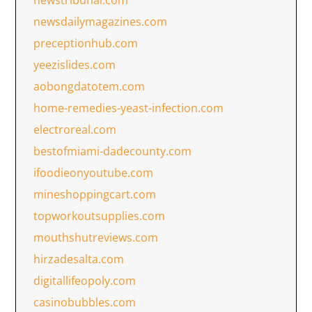
newstribunal.com
newsdailymagazines.com
preceptionhub.com
yeezislides.com
aobongdatotem.com
home-remedies-yeast-infection.com
electroreal.com
bestofmiami-dadecounty.com
ifoodieonyoutube.com
mineshoppingcart.com
topworkoutsupplies.com
mouthshutreviews.com
hirzadesalta.com
digitallifeopoly.com
casinobubbles.com