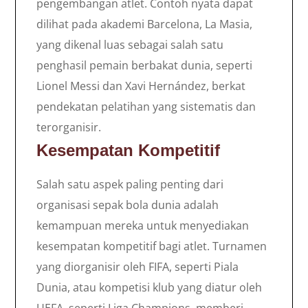
pengembangan atlet. Contoh nyata dapat
dilihat pada akademi Barcelona, La Masia,
yang dikenal luas sebagai salah satu
penghasil pemain berbakat dunia, seperti
Lionel Messi dan Xavi Hernández, berkat
pendekatan pelatihan yang sistematis dan
terorganisir.
Kesempatan Kompetitif
Salah satu aspek paling penting dari
organisasi sepak bola dunia adalah
kemampuan mereka untuk menyediakan
kesempatan kompetitif bagi atlet. Turnamen
yang diorganisir oleh FIFA, seperti Piala
Dunia, atau kompetisi klub yang diatur oleh