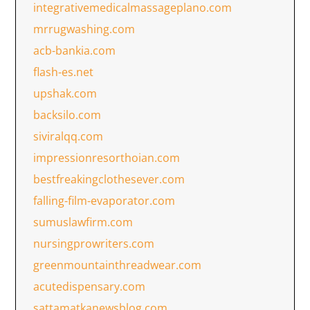
integrativemedicalmassageplano.com
mrrugwashing.com
acb-bankia.com
flash-es.net
upshak.com
backsilo.com
siviralqq.com
impressionresorthoian.com
bestfreakingclothesever.com
falling-film-evaporator.com
sumuslawfirm.com
nursingprowriters.com
greenmountainthreadwear.com
acutedispensary.com
sattamatkanewsblog.com