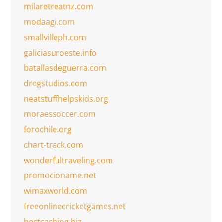
milaretreatnz.com
modaagi.com
smallvilleph.com
galiciasuroeste.info
batallasdeguerra.com
dregstudios.com
neatstuffhelpskids.org
moraessoccer.com
forochile.org
chart-track.com
wonderfultraveling.com
promocioname.net
wimaxworld.com
freeonlinecricketgames.net
bestcashing.biz