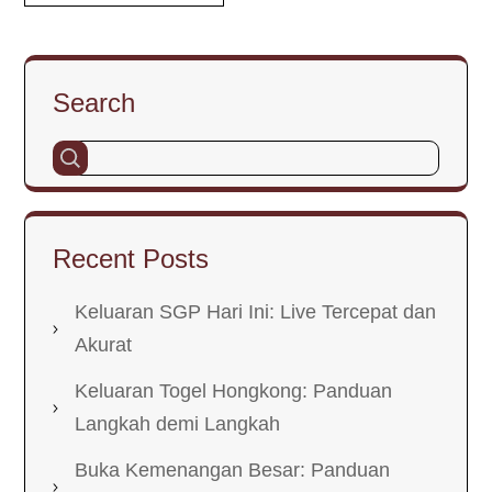
Search
Recent Posts
Keluaran SGP Hari Ini: Live Tercepat dan
Akurat
Keluaran Togel Hongkong: Panduan
Langkah demi Langkah
Buka Kemenangan Besar: Panduan