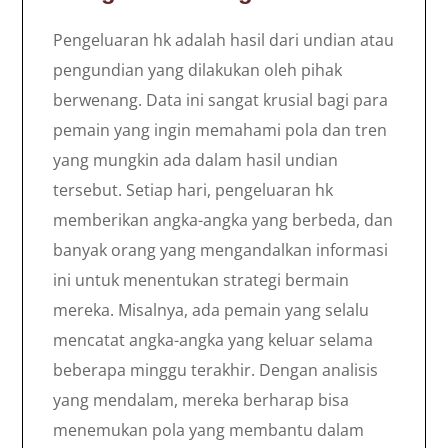
Pengeluaran hk adalah hasil dari undian atau
pengundian yang dilakukan oleh pihak
berwenang. Data ini sangat krusial bagi para
pemain yang ingin memahami pola dan tren
yang mungkin ada dalam hasil undian
tersebut. Setiap hari, pengeluaran hk
memberikan angka-angka yang berbeda, dan
banyak orang yang mengandalkan informasi
ini untuk menentukan strategi bermain
mereka. Misalnya, ada pemain yang selalu
mencatat angka-angka yang keluar selama
beberapa minggu terakhir. Dengan analisis
yang mendalam, mereka berharap bisa
menemukan pola yang membantu dalam