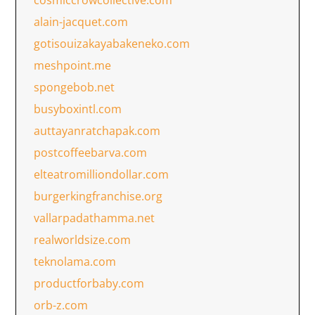
cosmiccrowcollective.com
alain-jacquet.com
gotisouizakayabakeneko.com
meshpoint.me
spongebob.net
busyboxintl.com
auttayanratchapak.com
postcoffeebarva.com
elteatromilliondollar.com
burgerkingfranchise.org
vallarpadathamma.net
realworldsize.com
teknolama.com
productforbaby.com
orb-z.com