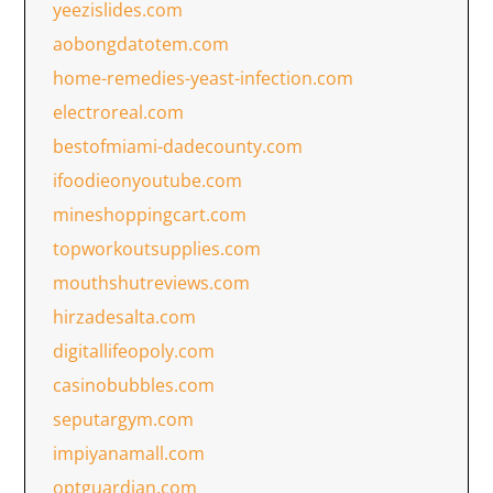
yeezislides.com
aobongdatotem.com
home-remedies-yeast-infection.com
electroreal.com
bestofmiami-dadecounty.com
ifoodieonyoutube.com
mineshoppingcart.com
topworkoutsupplies.com
mouthshutreviews.com
hirzadesalta.com
digitallifeopoly.com
casinobubbles.com
seputargym.com
impiyanamall.com
optguardian.com