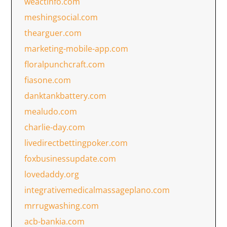
weactinfo.com
meshingsocial.com
thearguer.com
marketing-mobile-app.com
floralpunchcraft.com
fiasone.com
danktankbattery.com
mealudo.com
charlie-day.com
livedirectbettingpoker.com
foxbusinessupdate.com
lovedaddy.org
integrativemedicalmassageplano.com
mrrugwashing.com
acb-bankia.com