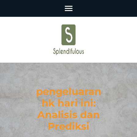
Skip
to
content
(Press
Enter)
pengeluaran
hk hari ini:
Analisis dan
Prediksi