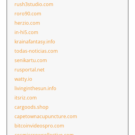
rush3studio.com
roro90.com
herzio.com
in-hi5.com
krainafantasy.info
todas-noticias.com
senikartu.com
rusportal.net
watty.io
livinginthesun.info
itsriz.com
cargoods.shop
capetownacupuncture.com
bitcoinvideospro.com