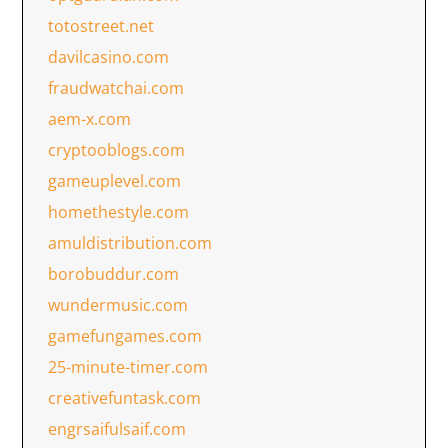
totostreet.net
davilcasino.com
fraudwatchai.com
aem-x.com
cryptooblogs.com
gameuplevel.com
homethestyle.com
amuldistribution.com
borobuddur.com
wundermusic.com
gamefungames.com
25-minute-timer.com
creativefuntask.com
engrsaifulsaif.com