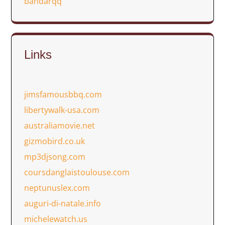
bandarqq
Links
jimsfamousbbq.com
libertywalk-usa.com
australiamovie.net
gizmobird.co.uk
mp3djsong.com
coursdanglaistoulouse.com
neptunuslex.com
auguri-di-natale.info
michelewatch.us