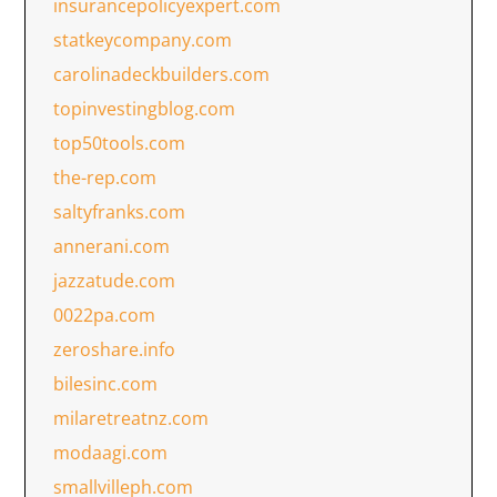
insurancepolicyexpert.com
statkeycompany.com
carolinadeckbuilders.com
topinvestingblog.com
top50tools.com
the-rep.com
saltyfranks.com
annerani.com
jazzatude.com
0022pa.com
zeroshare.info
bilesinc.com
milaretreatnz.com
modaagi.com
smallvilleph.com