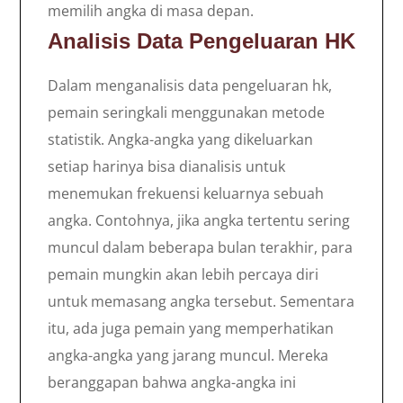
memilih angka di masa depan.
Analisis Data Pengeluaran HK
Dalam menganalisis data pengeluaran hk,
pemain seringkali menggunakan metode
statistik. Angka-angka yang dikeluarkan
setiap harinya bisa dianalisis untuk
menemukan frekuensi keluarnya sebuah
angka. Contohnya, jika angka tertentu sering
muncul dalam beberapa bulan terakhir, para
pemain mungkin akan lebih percaya diri
untuk memasang angka tersebut. Sementara
itu, ada juga pemain yang memperhatikan
angka-angka yang jarang muncul. Mereka
beranggapan bahwa angka-angka ini