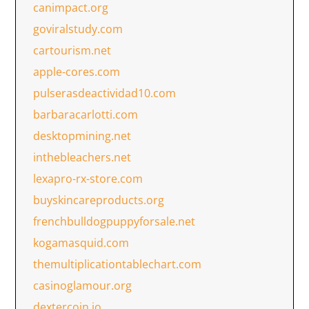
canimpact.org
goviralstudy.com
cartourism.net
apple-cores.com
pulserasdeactividad10.com
barbaracarlotti.com
desktopmining.net
inthebleachers.net
lexapro-rx-store.com
buyskincareproducts.org
frenchbulldogpuppyforsale.net
kogamasquid.com
themultiplicationtablechart.com
casinoglamour.org
dextercoin.io