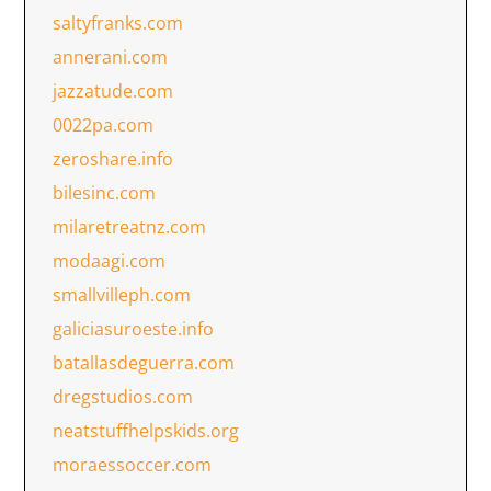
saltyfranks.com
annerani.com
jazzatude.com
0022pa.com
zeroshare.info
bilesinc.com
milaretreatnz.com
modaagi.com
smallvilleph.com
galiciasuroeste.info
batallasdeguerra.com
dregstudios.com
neatstuffhelpskids.org
moraessoccer.com