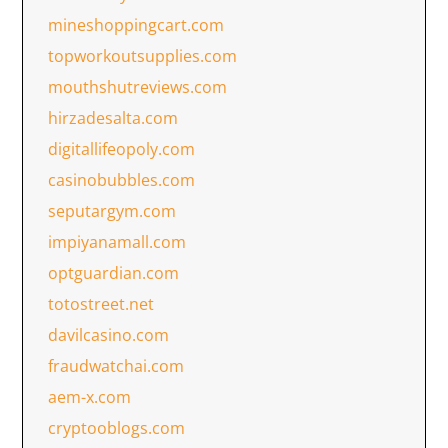
mineshoppingcart.com
topworkoutsupplies.com
mouthshutreviews.com
hirzadesalta.com
digitallifeopoly.com
casinobubbles.com
seputargym.com
impiyanamall.com
optguardian.com
totostreet.net
davilcasino.com
fraudwatchai.com
aem-x.com
cryptooblogs.com