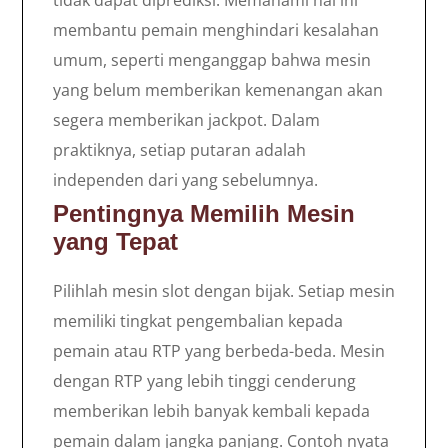
tidak dapat diprediksi. Memahami hal ini
membantu pemain menghindari kesalahan
umum, seperti menganggap bahwa mesin
yang belum memberikan kemenangan akan
segera memberikan jackpot. Dalam
praktiknya, setiap putaran adalah
independen dari yang sebelumnya.
Pentingnya Memilih Mesin
yang Tepat
Pilihlah mesin slot dengan bijak. Setiap mesin
memiliki tingkat pengembalian kepada
pemain atau RTP yang berbeda-beda. Mesin
dengan RTP yang lebih tinggi cenderung
memberikan lebih banyak kembali kepada
pemain dalam jangka panjang. Contoh nyata