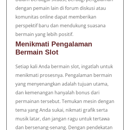
dengan pemain lain di forum diskusi atau
komunitas online dapat memberikan
perspektif baru dan mendukung suasana
bermain yang lebih positif.
Menikmati Pengalaman
Bermain Slot
Setiap kali Anda bermain slot, ingatlah untuk
menikmati prosesnya. Pengalaman bermain
yang menyenangkan adalah tujuan utama,
dan kemenangan hanyalah bonus dari
permainan tersebut. Temukan mesin dengan
tema yang Anda sukai, nikmati grafik serta
musik latar, dan jangan ragu untuk tertawa
dan bersenang-senang. Dengan pendekatan