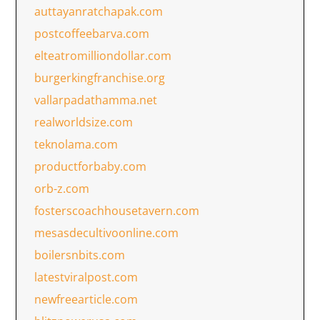
auttayanratchapak.com
postcoffeebarva.com
elteatromilliondollar.com
burgerkingfranchise.org
vallarpadathamma.net
realworldsize.com
teknolama.com
productforbaby.com
orb-z.com
fosterscoachhousetavern.com
mesasdecultivoonline.com
boilersnbits.com
latestviralpost.com
newfreearticle.com