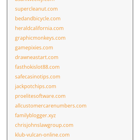
supercleanut.com
bedandbicycle.com
heraldcalifornia.com
graphicmonkeys.com
gamepixies.com
drawneastart.com
fasthokislot88.com
safecasinotips.com
jackpotchips.com
proelitesoftware.com
allcustomercarenumbers.com
familyblogger.xyz
chrisjohnslawgroup.com
klub-vulcan-online.com