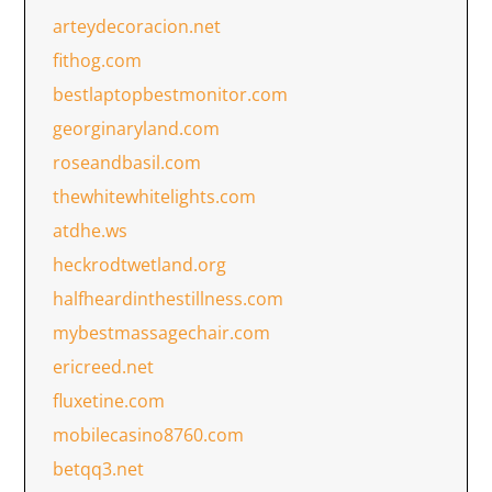
arteydecoracion.net
fithog.com
bestlaptopbestmonitor.com
georginaryland.com
roseandbasil.com
thewhitewhitelights.com
atdhe.ws
heckrodtwetland.org
halfheardinthestillness.com
mybestmassagechair.com
ericreed.net
fluxetine.com
mobilecasino8760.com
betqq3.net