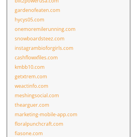
blitzpowerusa.com
gardenofeaten.com
hycys05.com
onemoremilerunning.com
snowboardsteez.com
instagrambioforgirls.com
cashflowxfiles.com
kmbb10.com
getxtrem.com
weactinfo.com
meshingsocial.com
thearguer.com
marketing-mobile-app.com
floralpunchcraft.com
fiasone.com