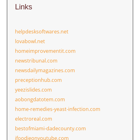
Links
helpdesksoftwares.net
lovabowl.net
homeimprovementit.com
newstribunal.com
newsdailymagazines.com
preceptionhub.com
yeezislides.com
aobongdatotem.com
home-remedies-yeast-infection.com
electroreal.com
bestofmiami-dadecounty.com
ifoodieonyoutube.com