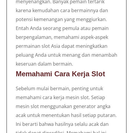
menyenangkan. Banyak pemain tertarik
karena kemudahan cara bermainnya dan
potensi kemenangan yang menggiurkan.
Entah Anda seorang pemula atau pemain
berpengalaman, memahami aspek-aspek
permainan slot Asia dapat meningkatkan
peluang Anda untuk menang dan menambah
keseruan dalam bermain.
Memahami Cara Kerja Slot
Sebelum mulai bermain, penting untuk
memahami cara kerja mesin slot. Setiap
mesin slot menggunakan generator angka
acak untuk menentukan hasil setiap putaran.
Ini berarti bahwa hasilnya selalu acak dan