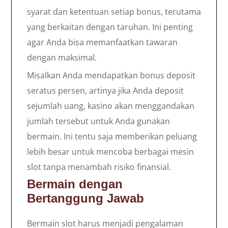
syarat dan ketentuan setiap bonus, terutama
yang berkaitan dengan taruhan. Ini penting
agar Anda bisa memanfaatkan tawaran
dengan maksimal.
Misalkan Anda mendapatkan bonus deposit
seratus persen, artinya jika Anda deposit
sejumlah uang, kasino akan menggandakan
jumlah tersebut untuk Anda gunakan
bermain. Ini tentu saja memberikan peluang
lebih besar untuk mencoba berbagai mesin
slot tanpa menambah risiko finansial.
Bermain dengan
Bertanggung Jawab
Bermain slot harus menjadi pengalaman