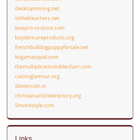
desktopmining.net
inthebleachers.net
lexapro-rx-store.com
buyskincareproducts.org
frenchbulldogpuppyforsale.net
kogamasquid.com
themultiplicationtablechart.com
casinoglamour.org
dextercoin.io
christianarticledirectory.org
5homestyle.com
Links