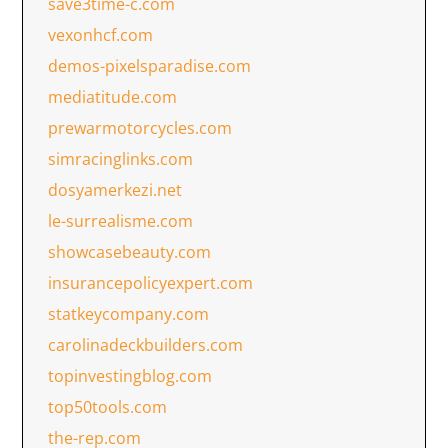
save3time-c.com
vexonhcf.com
demos-pixelsparadise.com
mediatitude.com
prewarmotorcycles.com
simracinglinks.com
dosyamerkezi.net
le-surrealisme.com
showcasebeauty.com
insurancepolicyexpert.com
statkeycompany.com
carolinadeckbuilders.com
topinvestingblog.com
top50tools.com
the-rep.com