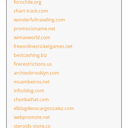
forochile.org
chart-track.com
wonderfultraveling.com
promocioname.net
wimaxworld.com
freeonlinecricketgames.net
bestcashing.biz
firerestrictions.us
archiesbrooklyn.com
muambeiros.net
infozblog.com
chonbaihat.com
elblogdeoscargonzalez.com
webpromote.net
steroids-store.co