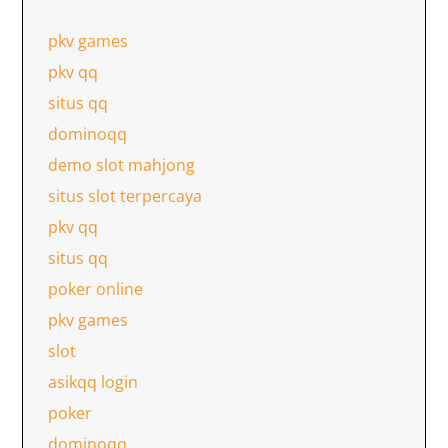
pkv games
pkv qq
situs qq
dominoqq
demo slot mahjong
situs slot terpercaya
pkv qq
situs qq
poker online
pkv games
slot
asikqq login
poker
dominoqq