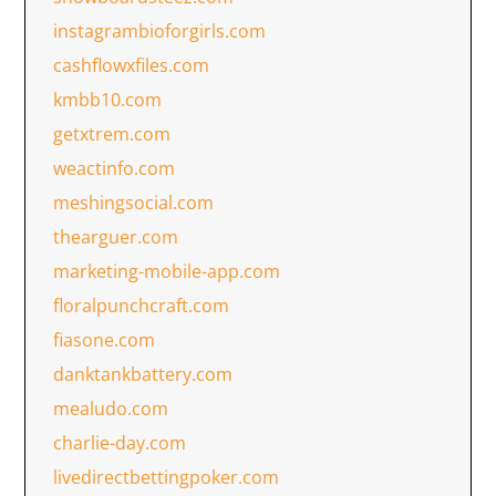
instagrambioforgirls.com
cashflowxfiles.com
kmbb10.com
getxtrem.com
weactinfo.com
meshingsocial.com
thearguer.com
marketing-mobile-app.com
floralpunchcraft.com
fiasone.com
danktankbattery.com
mealudo.com
charlie-day.com
livedirectbettingpoker.com