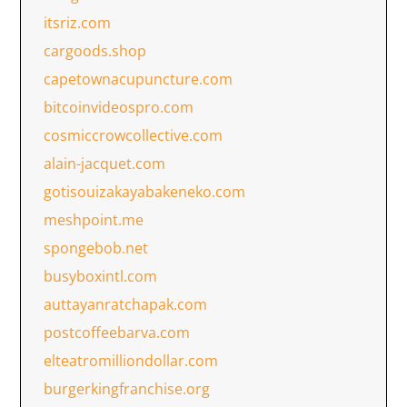
itsriz.com
cargoods.shop
capetownacupuncture.com
bitcoinvideospro.com
cosmiccrowcollective.com
alain-jacquet.com
gotisouizakayabakeneko.com
meshpoint.me
spongebob.net
busyboxintl.com
auttayanratchapak.com
postcoffeebarva.com
elteatromilliondollar.com
burgerkingfranchise.org