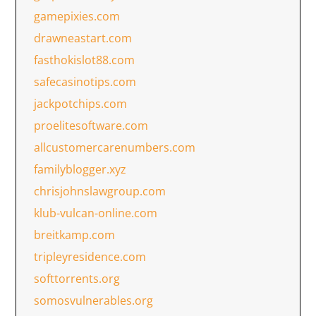
gamepixies.com
drawneastart.com
fasthokislot88.com
safecasinotips.com
jackpotchips.com
proelitesoftware.com
allcustomercarenumbers.com
familyblogger.xyz
chrisjohnslawgroup.com
klub-vulcan-online.com
breitkamp.com
tripleyresidence.com
softtorrents.org
somosvulnerables.org