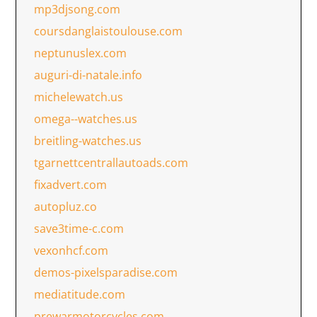
mp3djsong.com
coursdanglaistoulouse.com
neptunuslex.com
auguri-di-natale.info
michelewatch.us
omega--watches.us
breitling-watches.us
tgarnettcentrallautoads.com
fixadvert.com
autopluz.co
save3time-c.com
vexonhcf.com
demos-pixelsparadise.com
mediatitude.com
prewarmotorcycles.com