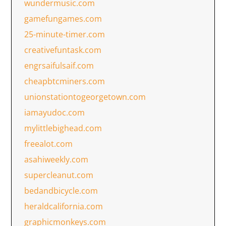
wundermusic.com
gamefungames.com
25-minute-timer.com
creativefuntask.com
engrsaifulsaif.com
cheapbtcminers.com
unionstationtogeorgetown.com
iamayudoc.com
mylittlebighead.com
freealot.com
asahiweekly.com
supercleanut.com
bedandbicycle.com
heraldcalifornia.com
graphicmonkeys.com