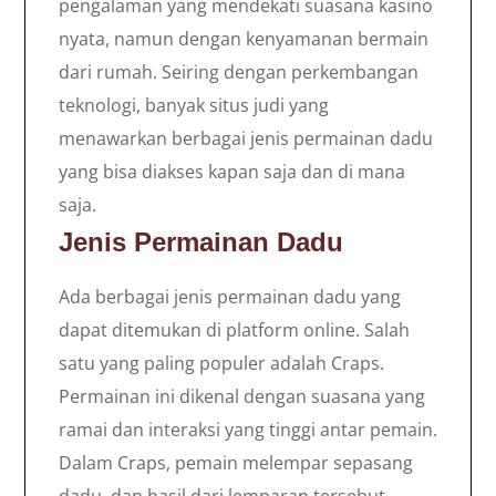
pengalaman yang mendekati suasana kasino
nyata, namun dengan kenyamanan bermain
dari rumah. Seiring dengan perkembangan
teknologi, banyak situs judi yang
menawarkan berbagai jenis permainan dadu
yang bisa diakses kapan saja dan di mana
saja.
Jenis Permainan Dadu
Ada berbagai jenis permainan dadu yang
dapat ditemukan di platform online. Salah
satu yang paling populer adalah Craps.
Permainan ini dikenal dengan suasana yang
ramai dan interaksi yang tinggi antar pemain.
Dalam Craps, pemain melempar sepasang