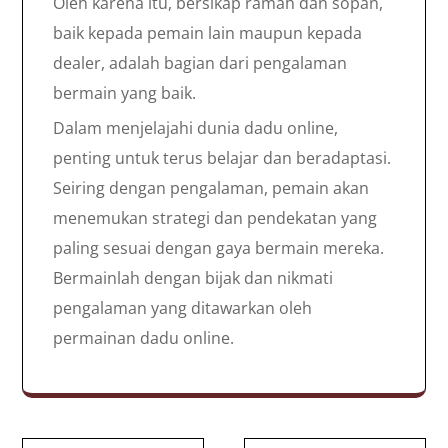
Oleh karena itu, bersikap ramah dan sopan,
baik kepada pemain lain maupun kepada
dealer, adalah bagian dari pengalaman
bermain yang baik.
Dalam menjelajahi dunia dadu online,
penting untuk terus belajar dan beradaptasi.
Seiring dengan pengalaman, pemain akan
menemukan strategi dan pendekatan yang
paling sesuai dengan gaya bermain mereka.
Bermainlah dengan bijak dan nikmati
pengalaman yang ditawarkan oleh
permainan dadu online.