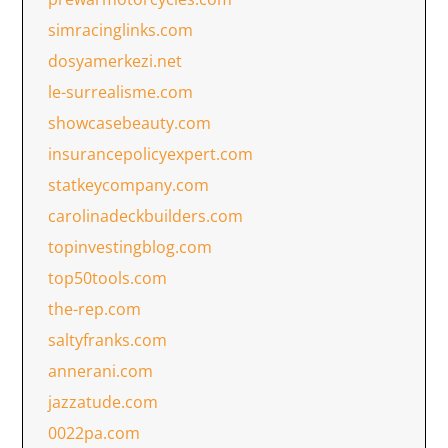
simracinglinks.com
dosyamerkezi.net
le-surrealisme.com
showcasebeauty.com
insurancepolicyexpert.com
statkeycompany.com
carolinadeckbuilders.com
topinvestingblog.com
top50tools.com
the-rep.com
saltyfranks.com
annerani.com
jazzatude.com
0022pa.com