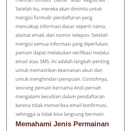
mencari tombol “Daftar” atau “Registrasi”.
Setelah itu, mereka akan diminta untuk
mengisi formulir pendaftaran yang
mencakup informasi dasar seperti nama,
alamat email, dan nomor telepon. Setelah
mengisi semua informasi yang diperlukan,
pemain dapat melakukan verifikasi melalui
email atau SMS. Ini adalah langkah penting
untuk memastikan keamanan akun dan
untuk menghindari penipuan. Contohnya,
seorang pemain bernama Andi pernah
mengalami kesulitan dalam pendaftaran
karena tidak memeriksa email konfirmasi,
sehingga ia tidak bisa langsung bermain.
Memahami Jenis Permainan