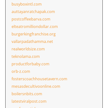
busyboxintl.com
auttayanratchapak.com
postcoffeebarva.com
elteatromilliondollar.com
burgerkingfranchise.org
vallarpadathamma.net
realworldsize.com
teknolama.com
productforbaby.com
orb-z.com
fosterscoachhousetavern.com
mesasdecultivoonline.com
boilersnbits.com
latestviralpost.com