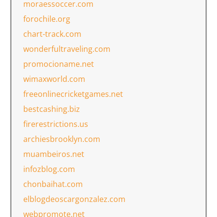
moraessoccer.com
forochile.org
chart-track.com
wonderfultraveling.com
promocioname.net
wimaxworld.com
freeonlinecricketgames.net
bestcashing.biz
firerestrictions.us
archiesbrooklyn.com
muambeiros.net
infozblog.com
chonbaihat.com
elblogdeoscargonzalez.com
webpromote.net