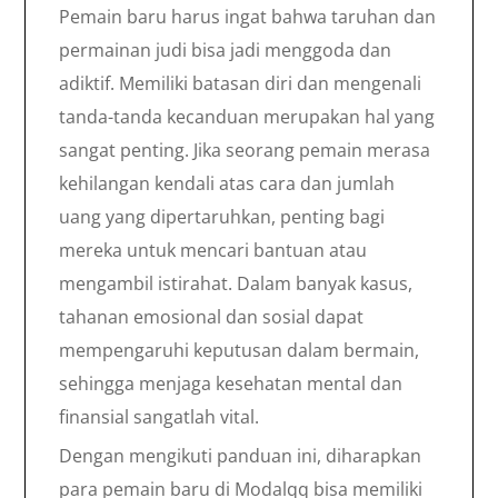
Pemain baru harus ingat bahwa taruhan dan
permainan judi bisa jadi menggoda dan
adiktif. Memiliki batasan diri dan mengenali
tanda-tanda kecanduan merupakan hal yang
sangat penting. Jika seorang pemain merasa
kehilangan kendali atas cara dan jumlah
uang yang dipertaruhkan, penting bagi
mereka untuk mencari bantuan atau
mengambil istirahat. Dalam banyak kasus,
tahanan emosional dan sosial dapat
mempengaruhi keputusan dalam bermain,
sehingga menjaga kesehatan mental dan
finansial sangatlah vital.
Dengan mengikuti panduan ini, diharapkan
para pemain baru di Modalqq bisa memiliki