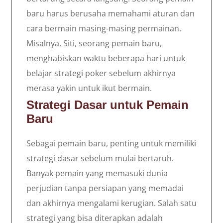
baru harus berusaha memahami aturan dan
cara bermain masing-masing permainan.
Misalnya, Siti, seorang pemain baru,
menghabiskan waktu beberapa hari untuk
belajar strategi poker sebelum akhirnya
merasa yakin untuk ikut bermain.
Strategi Dasar untuk Pemain
Baru
Sebagai pemain baru, penting untuk memiliki
strategi dasar sebelum mulai bertaruh.
Banyak pemain yang memasuki dunia
perjudian tanpa persiapan yang memadai
dan akhirnya mengalami kerugian. Salah satu
strategi yang bisa diterapkan adalah