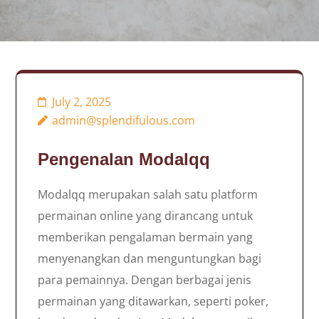
July 2, 2025
admin@splendifulous.com
Pengenalan Modalqq
Modalqq merupakan salah satu platform
permainan online yang dirancang untuk
memberikan pengalaman bermain yang
menyenangkan dan menguntungkan bagi
para pemainnya. Dengan berbagai jenis
permainan yang ditawarkan, seperti poker,