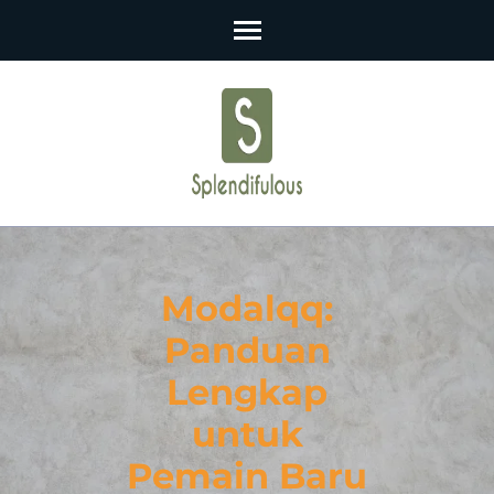
Skip
to
content
(Press
Enter)
Modalqq:
Panduan
Lengkap
untuk
Pemain Baru