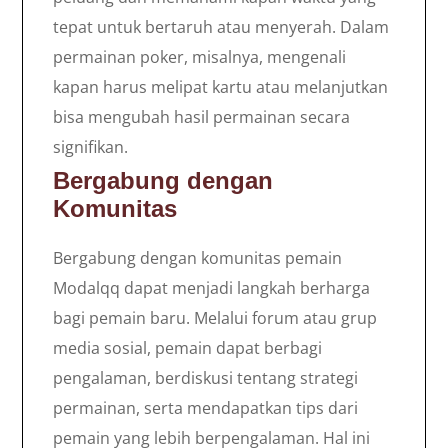
tepat untuk bertaruh atau menyerah. Dalam
permainan poker, misalnya, mengenali
kapan harus melipat kartu atau melanjutkan
bisa mengubah hasil permainan secara
signifikan.
Bergabung dengan
Komunitas
Bergabung dengan komunitas pemain
Modalqq dapat menjadi langkah berharga
bagi pemain baru. Melalui forum atau grup
media sosial, pemain dapat berbagi
pengalaman, berdiskusi tentang strategi
permainan, serta mendapatkan tips dari
pemain yang lebih berpengalaman. Hal ini