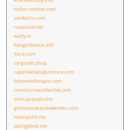
krainafantasy.info
todas-noticias.com
senikartu.com
rusportal.net
watty.io
livinginthesun.info
itsriz.com
cargoods.shop
capetownacupuncture.com
bitcoinvideospro.com
cosmiccrowcollective.com
alain-jacquet.com
gotisouizakayabakeneko.com
meshpoint.me
spongebob.net