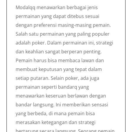
Modalqq menawarkan berbagai jenis
permainan yang dapat ditebus sesuai
dengan preferensi masing-masing pemain.
Salah satu permainan yang paling populer
adalah poker. Dalam permainan ini, strategi
dan keahlian sangat berperan penting.
Pemain harus bisa membaca lawan dan
membuat keputusan yang tepat dalam
setiap putaran. Selain poker, ada juga
permainan seperti bandarq yang
menawarkan keseruan berlawan dengan
bandar langsung. Ini memberikan sensasi
yang berbeda, di mana pemain bisa
merasakan ketegangan dan strategi
bertarung secara langsung. Seorang pemain