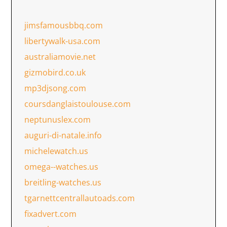
jimsfamousbbq.com
libertywalk-usa.com
australiamovie.net
gizmobird.co.uk
mp3djsong.com
coursdanglaistoulouse.com
neptunuslex.com
auguri-di-natale.info
michelewatch.us
omega--watches.us
breitling-watches.us
tgarnettcentrallautoads.com
fixadvert.com