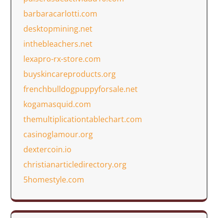
barbaracarlotti.com
desktopmining.net
inthebleachers.net
lexapro-rx-store.com
buyskincareproducts.org
frenchbulldogpuppyforsale.net
kogamasquid.com
themultiplicationtablechart.com
casinoglamour.org
dextercoin.io
christianarticledirectory.org
5homestyle.com