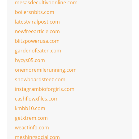
mesasdecultivoonline.com
boilersnbits.com
latestviralpost.com
newfreearticle.com
blitzpowerusa.com
gardenofeaten.com
hycys05.com
onemoremilerunning.com
snowboardsteez.com
instagrambioforgirls.com
cashflowxfiles.com
kmbb10.com
getxtrem.com
weactinfo.com
meshingsocial.com