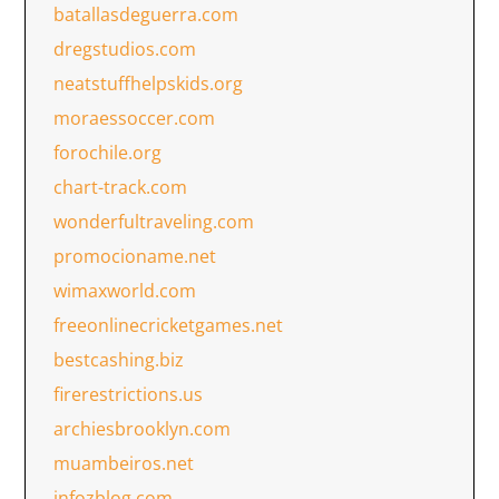
batallasdeguerra.com
dregstudios.com
neatstuffhelpskids.org
moraessoccer.com
forochile.org
chart-track.com
wonderfultraveling.com
promocioname.net
wimaxworld.com
freeonlinecricketgames.net
bestcashing.biz
firerestrictions.us
archiesbrooklyn.com
muambeiros.net
infozblog.com