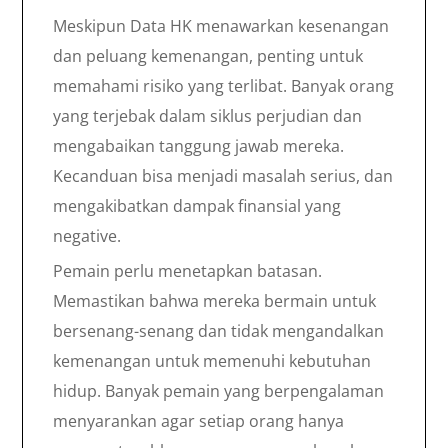
Meskipun Data HK menawarkan kesenangan
dan peluang kemenangan, penting untuk
memahami risiko yang terlibat. Banyak orang
yang terjebak dalam siklus perjudian dan
mengabaikan tanggung jawab mereka.
Kecanduan bisa menjadi masalah serius, dan
mengakibatkan dampak finansial yang
negative.
Pemain perlu menetapkan batasan.
Memastikan bahwa mereka bermain untuk
bersenang-senang dan tidak mengandalkan
kemenangan untuk memenuhi kebutuhan
hidup. Banyak pemain yang berpengalaman
menyarankan agar setiap orang hanya