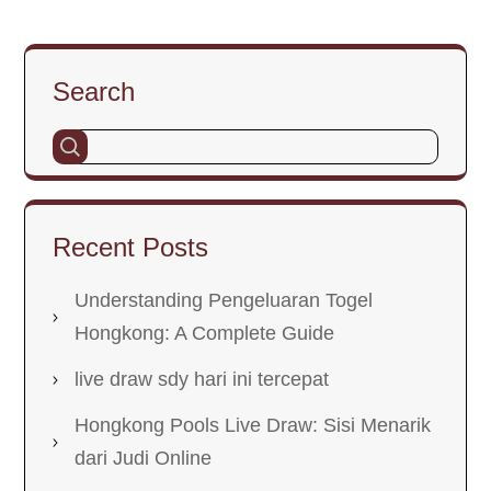
Search
Recent Posts
Understanding Pengeluaran Togel
Hongkong: A Complete Guide
live draw sdy hari ini tercepat
Hongkong Pools Live Draw: Sisi Menarik
dari Judi Online