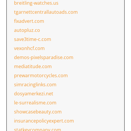
breitling-watches.us
tgarnettcentrallautoads.com
fixadvert.com
autopluz.co
save3time-c.com
vexonhcf.com
demos-pixelsparadise.com
mediatitude.com
prewarmotorcycles.com
simracinglinks.com
dosyamerkezi.net
le-surrealisme.com
showcasebeauty.com
insurancepolicyexpert.com
statkeycompany.com