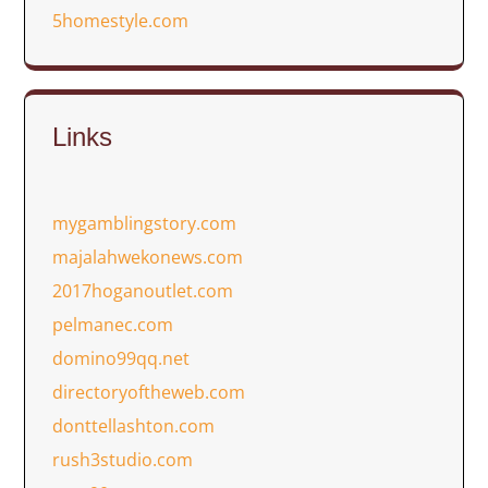
5homestyle.com
Links
mygamblingstory.com
majalahwekonews.com
2017hoganoutlet.com
pelmanec.com
domino99qq.net
directoryoftheweb.com
donttellashton.com
rush3studio.com