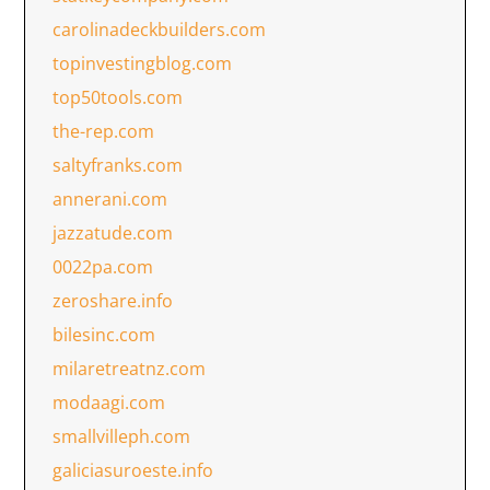
carolinadeckbuilders.com
topinvestingblog.com
top50tools.com
the-rep.com
saltyfranks.com
annerani.com
jazzatude.com
0022pa.com
zeroshare.info
bilesinc.com
milaretreatnz.com
modaagi.com
smallvilleph.com
galiciasuroeste.info