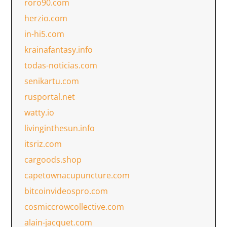
roro90.com
herzio.com
in-hi5.com
krainafantasy.info
todas-noticias.com
senikartu.com
rusportal.net
watty.io
livinginthesun.info
itsriz.com
cargoods.shop
capetownacupuncture.com
bitcoinvideospro.com
cosmiccrowcollective.com
alain-jacquet.com