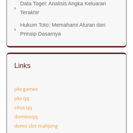
Data Togel: Analisis Angka Keluaran
Terakhir
Hukum Toto: Memahami Aturan dan
Prinsip Dasarnya
Links
pkv games
pkv qq
situs qq
dominoqq
demo slot mahjong