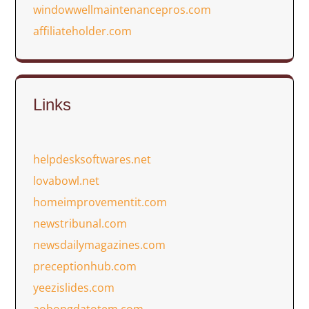
windowwellmaintenancepros.com
affiliateholder.com
Links
helpdesksoftwares.net
lovabowl.net
homeimprovementit.com
newstribunal.com
newsdailymagazines.com
preceptionhub.com
yeezislides.com