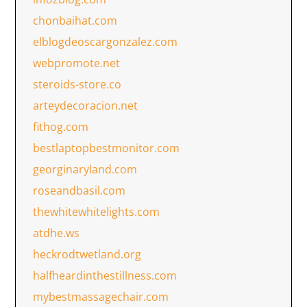
chonbaihat.com
elblogdeoscargonzalez.com
webpromote.net
steroids-store.co
arteydecoracion.net
fithog.com
bestlaptopbestmonitor.com
georginaryland.com
roseandbasil.com
thewhitewhitelights.com
atdhe.ws
heckrodtwetland.org
halfheardinthestillness.com
mybestmassagechair.com