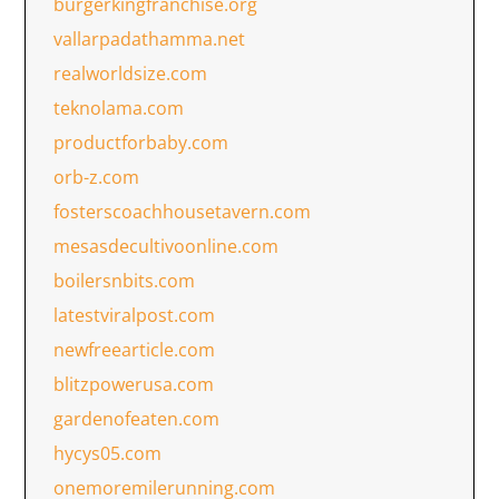
burgerkingfranchise.org
vallarpadathamma.net
realworldsize.com
teknolama.com
productforbaby.com
orb-z.com
fosterscoachhousetavern.com
mesasdecultivoonline.com
boilersnbits.com
latestviralpost.com
newfreearticle.com
blitzpowerusa.com
gardenofeaten.com
hycys05.com
onemoremilerunning.com