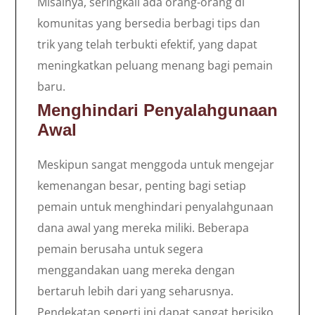
Misalnya, seringkali ada orang-orang di
komunitas yang bersedia berbagi tips dan
trik yang telah terbukti efektif, yang dapat
meningkatkan peluang menang bagi pemain
baru.
Menghindari Penyalahgunaan
Awal
Meskipun sangat menggoda untuk mengejar
kemenangan besar, penting bagi setiap
pemain untuk menghindari penyalahgunaan
dana awal yang mereka miliki. Beberapa
pemain berusaha untuk segera
menggandakan uang mereka dengan
bertaruh lebih dari yang seharusnya.
Pendekatan seperti ini dapat sangat berisiko