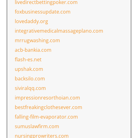
livedirectbettingpoker.com
foxbusinessupdate.com
lovedaddy.org
integrativemedicalmassageplano.com
mrrugwashing.com
acb-bankia.com
flash-es.net
upshak.com
backsilo.com
siviralqq.com
impressionresorthoian.com
bestfreakingclothesever.com
falling-film-evaporator.com
sumuslawfirm.com
nursingprowriters.com