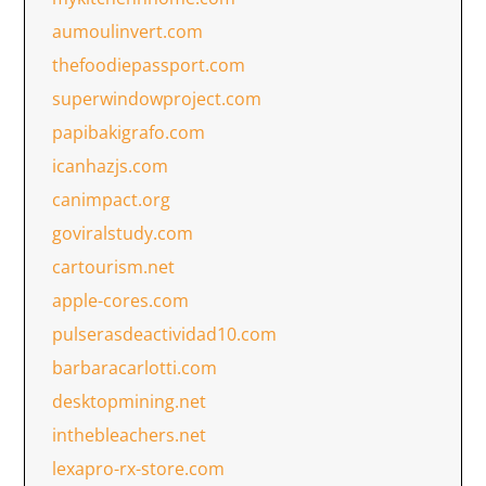
aumoulinvert.com
thefoodiepassport.com
superwindowproject.com
papibakigrafo.com
icanhazjs.com
canimpact.org
goviralstudy.com
cartourism.net
apple-cores.com
pulserasdeactividad10.com
barbaracarlotti.com
desktopmining.net
inthebleachers.net
lexapro-rx-store.com