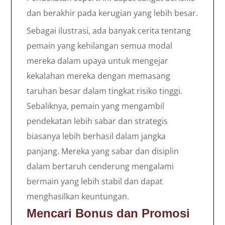
dan berakhir pada kerugian yang lebih besar.
Sebagai ilustrasi, ada banyak cerita tentang
pemain yang kehilangan semua modal
mereka dalam upaya untuk mengejar
kekalahan mereka dengan memasang
taruhan besar dalam tingkat risiko tinggi.
Sebaliknya, pemain yang mengambil
pendekatan lebih sabar dan strategis
biasanya lebih berhasil dalam jangka
panjang. Mereka yang sabar dan disiplin
dalam bertaruh cenderung mengalami
bermain yang lebih stabil dan dapat
menghasilkan keuntungan.
Mencari Bonus dan Promosi