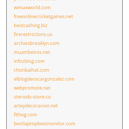
wimaxworld.com
freeonlinecricketgames.net
bestcashing.biz
firerestrictions.us
archiesbrooklyn.com
muambeiros.net
infozblog.com
chonbaihat.com
elblogdeoscargonzalez.com
webpromote.net
steroids-store.co
arteydecoracion.net
fithog.com
bestlaptopbestmonitor.com