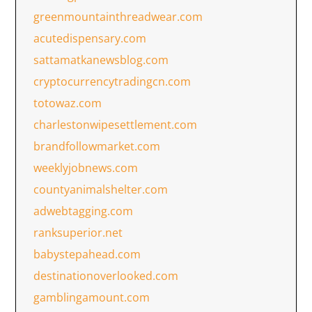
greenmountainthreadwear.com
acutedispensary.com
sattamatkanewsblog.com
cryptocurrencytradingcn.com
totowaz.com
charlestonwipesettlement.com
brandfollowmarket.com
weeklyjobnews.com
countyanimalshelter.com
adwebtagging.com
ranksuperior.net
babystepahead.com
destinationoverlooked.com
gamblingamount.com