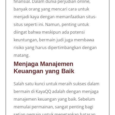
finansial. Dalam dunia perjudian online,
banyak orang yang mencari cara untuk
menjadi kaya dengan memanfaatkan situs-
situs seperti ini. Namun, penting untuk
diingat bahwa meskipun ada potensi
keuntungan, bermain judi juga membawa
risiko yang harus dipertimbangkan dengan
matang.
Menjaga Manajemen
Keuangan yang Baik
Salah satu kunci untuk meraih sukses dalam
bermain di KayaQQ adalah dengan menjaga
manajemen keuangan yang baik. Sebelum
memulai permainan, sangat penting bagi
setiap pemain untuk menetapkan batasan