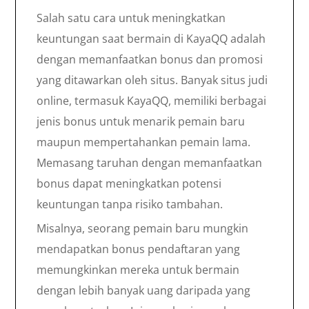
Salah satu cara untuk meningkatkan
keuntungan saat bermain di KayaQQ adalah
dengan memanfaatkan bonus dan promosi
yang ditawarkan oleh situs. Banyak situs judi
online, termasuk KayaQQ, memiliki berbagai
jenis bonus untuk menarik pemain baru
maupun mempertahankan pemain lama.
Memasang taruhan dengan memanfaatkan
bonus dapat meningkatkan potensi
keuntungan tanpa risiko tambahan.
Misalnya, seorang pemain baru mungkin
mendapatkan bonus pendaftaran yang
memungkinkan mereka untuk bermain
dengan lebih banyak uang daripada yang