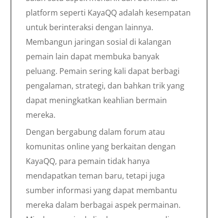
platform seperti KayaQQ adalah kesempatan
untuk berinteraksi dengan lainnya.
Membangun jaringan sosial di kalangan
pemain lain dapat membuka banyak
peluang. Pemain sering kali dapat berbagi
pengalaman, strategi, dan bahkan trik yang
dapat meningkatkan keahlian bermain
mereka.
Dengan bergabung dalam forum atau
komunitas online yang berkaitan dengan
KayaQQ, para pemain tidak hanya
mendapatkan teman baru, tetapi juga
sumber informasi yang dapat membantu
mereka dalam berbagai aspek permainan.