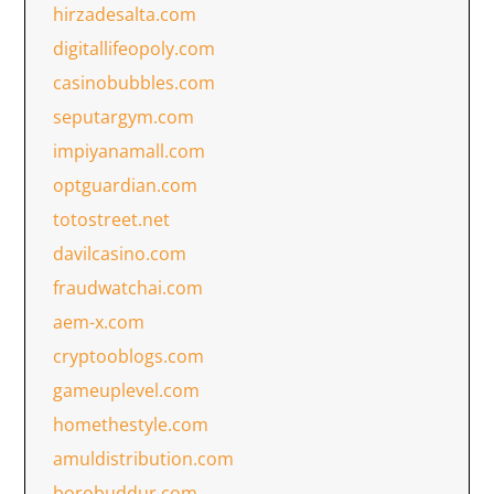
hirzadesalta.com
digitallifeopoly.com
casinobubbles.com
seputargym.com
impiyanamall.com
optguardian.com
totostreet.net
davilcasino.com
fraudwatchai.com
aem-x.com
cryptooblogs.com
gameuplevel.com
homethestyle.com
amuldistribution.com
borobuddur.com