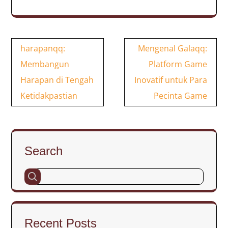
Post
harapanqq:
Mengenal Galaqq:
navigation
Membangun
Platform Game
Harapan di Tengah
Inovatif untuk Para
Ketidakpastian
Pecinta Game
Search
Recent Posts