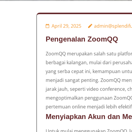
April 29, 2025
admin@splendif
Pengenalan ZoomQQ
ZoomQQ merupakan salah satu platfor
berbagai kalangan, mulai dari perusaha
yang serba cepat ini, kemampuan untu
menjadi sangat penting. ZoomQQ meny
jarak jauh, seperti video conference, ch
mengoptimalkan penggunaan ZoomQQ 
pertemuan online menjadi lebih efektif
Menyiapkan Akun dan Men
Untuk mulai menggunakan ZoomQQ, la