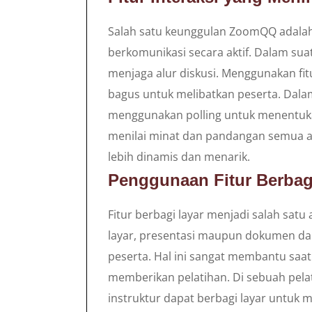
Salah satu keunggulan ZoomQQ adalah 
berkomunikasi secara aktif. Dalam su
menjaga alur diskusi. Menggunakan fitu
bagus untuk melibatkan peserta. Dala
menggunakan polling untuk menentuka
menilai minat dan pandangan semua a
lebih dinamis dan menarik.
Penggunaan Fitur Berbag
Fitur berbagi layar menjadi salah sat
layar, presentasi maupun dokumen da
peserta. Hal ini sangat membantu saa
memberikan pelatihan. Di sebuah pelat
instruktur dapat berbagi layar untuk 