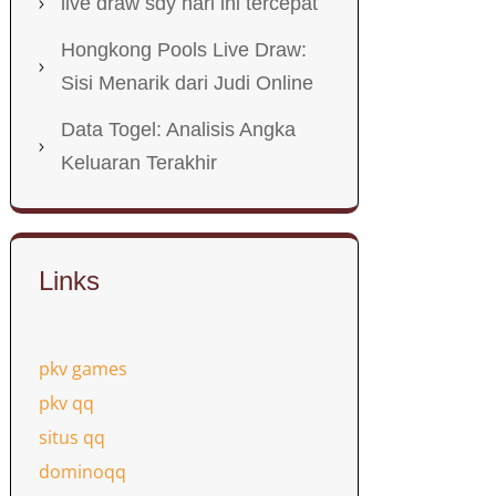
live draw sdy hari ini tercepat
Hongkong Pools Live Draw:
Sisi Menarik dari Judi Online
Data Togel: Analisis Angka
Keluaran Terakhir
Links
pkv games
pkv qq
situs qq
dominoqq