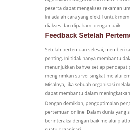
peserta dapat mengakses rekaman unt
Ini adalah cara yang efektif untuk mem
diakses dan dipahami dengan baik.
Feedback Setelah Perte
Setelah pertemuan selesai, memberik
penting. Ini tidak hanya membantu dala
menunjukkan bahwa setiap pendapat pe
mengirimkan survei singkat melalui em
Misalnya, jika sebuah organisasi mel
dapat membantu dalam meningkatkan k
Dengan demikian, pengoptimalan pen
pertemuan online. Dalam dunia yang 
berinteraksi dengan baik melalui plat
suatu organisasi.