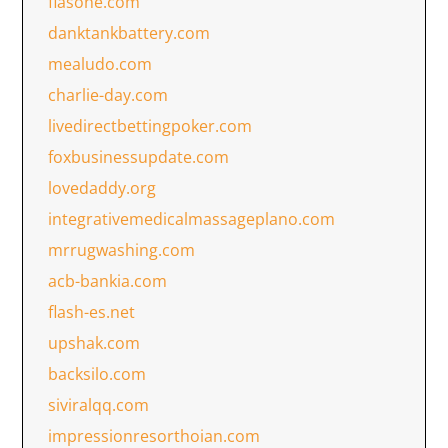
fiasone.com
danktankbattery.com
mealudo.com
charlie-day.com
livedirectbettingpoker.com
foxbusinessupdate.com
lovedaddy.org
integrativemedicalmassageplano.com
mrrugwashing.com
acb-bankia.com
flash-es.net
upshak.com
backsilo.com
siviralqq.com
impressionresorthoian.com