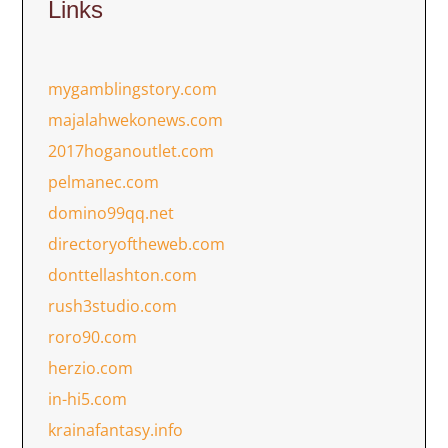
Links
mygamblingstory.com
majalahwekonews.com
2017hoganoutlet.com
pelmanec.com
domino99qq.net
directoryoftheweb.com
donttellashton.com
rush3studio.com
roro90.com
herzio.com
in-hi5.com
krainafantasy.info