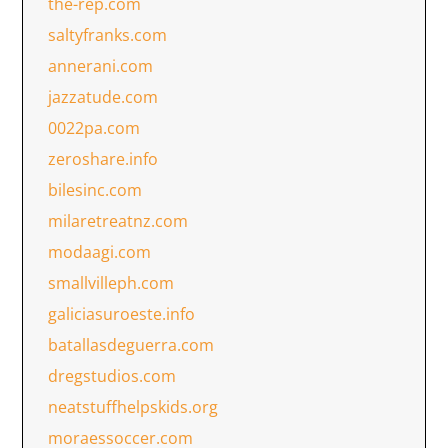
the-rep.com
saltyfranks.com
annerani.com
jazzatude.com
0022pa.com
zeroshare.info
bilesinc.com
milaretreatnz.com
modaagi.com
smallvilleph.com
galiciasuroeste.info
batallasdeguerra.com
dregstudios.com
neatstuffhelpskids.org
moraessoccer.com