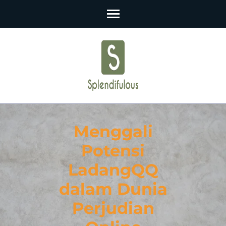
Skip
to
content
(Press
Enter)
Menggali
Potensi
LadangQQ
dalam Dunia
Perjudian