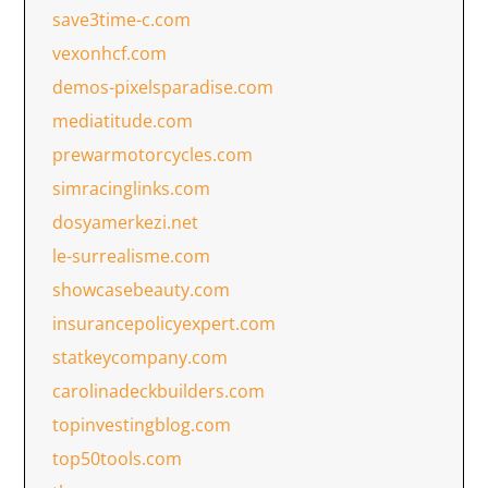
save3time-c.com
vexonhcf.com
demos-pixelsparadise.com
mediatitude.com
prewarmotorcycles.com
simracinglinks.com
dosyamerkezi.net
le-surrealisme.com
showcasebeauty.com
insurancepolicyexpert.com
statkeycompany.com
carolinadeckbuilders.com
topinvestingblog.com
top50tools.com