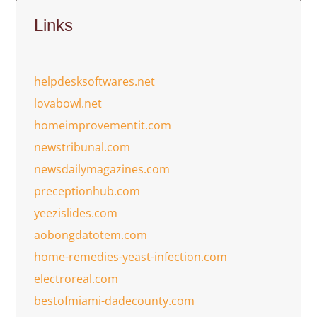
Links
helpdesksoftwares.net
lovabowl.net
homeimprovementit.com
newstribunal.com
newsdailymagazines.com
preceptionhub.com
yeezislides.com
aobongdatotem.com
home-remedies-yeast-infection.com
electroreal.com
bestofmiami-dadecounty.com