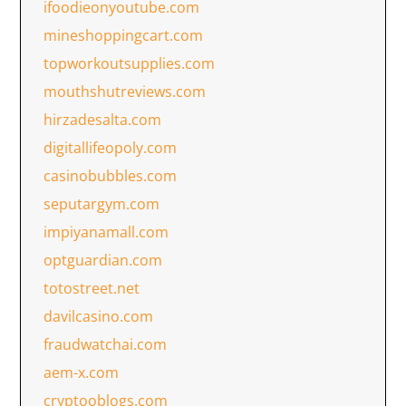
ifoodieonyoutube.com
mineshoppingcart.com
topworkoutsupplies.com
mouthshutreviews.com
hirzadesalta.com
digitallifeopoly.com
casinobubbles.com
seputargym.com
impiyanamall.com
optguardian.com
totostreet.net
davilcasino.com
fraudwatchai.com
aem-x.com
cryptooblogs.com