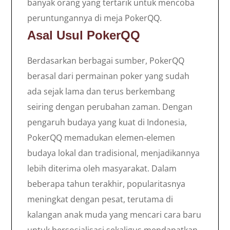
banyak orang yang tertarik untuk mencoba
peruntungannya di meja PokerQQ.
Asal Usul PokerQQ
Berdasarkan berbagai sumber, PokerQQ
berasal dari permainan poker yang sudah
ada sejak lama dan terus berkembang
seiring dengan perubahan zaman. Dengan
pengaruh budaya yang kuat di Indonesia,
PokerQQ memadukan elemen-elemen
budaya lokal dan tradisional, menjadikannya
lebih diterima oleh masyarakat. Dalam
beberapa tahun terakhir, popularitasnya
meningkat dengan pesat, terutama di
kalangan anak muda yang mencari cara baru