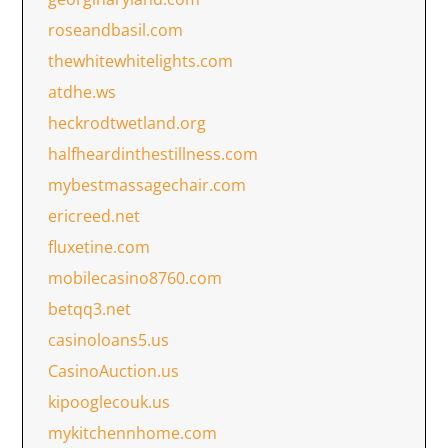
roseandbasil.com
thewhitewhitelights.com
atdhe.ws
heckrodtwetland.org
halfheardinthestillness.com
mybestmassagechair.com
ericreed.net
fluxetine.com
mobilecasino8760.com
betqq3.net
casinoloans5.us
CasinoAuction.us
kipooglecouk.us
mykitchennhome.com