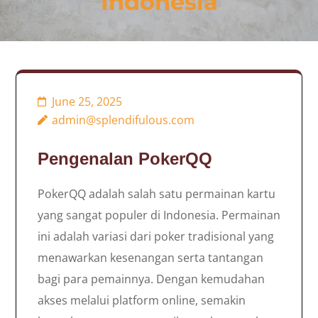
Indonesia
June 25, 2025
admin@splendifulous.com
Pengenalan PokerQQ
PokerQQ adalah salah satu permainan kartu
yang sangat populer di Indonesia. Permainan
ini adalah variasi dari poker tradisional yang
menawarkan kesenangan serta tantangan
bagi para pemainnya. Dengan kemudahan
akses melalui platform online, semakin