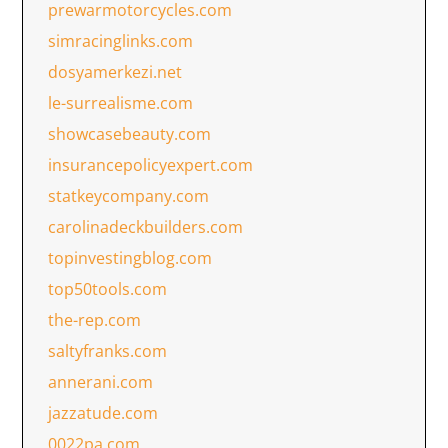
prewarmotorcycles.com
simracinglinks.com
dosyamerkezi.net
le-surrealisme.com
showcasebeauty.com
insurancepolicyexpert.com
statkeycompany.com
carolinadeckbuilders.com
topinvestingblog.com
top50tools.com
the-rep.com
saltyfranks.com
annerani.com
jazzatude.com
0022pa.com