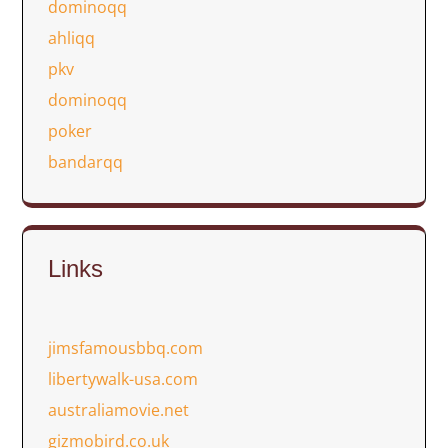
dominoqq
ahliqq
pkv
dominoqq
poker
bandarqq
Links
jimsfamousbbq.com
libertywalk-usa.com
australiamovie.net
gizmobird.co.uk