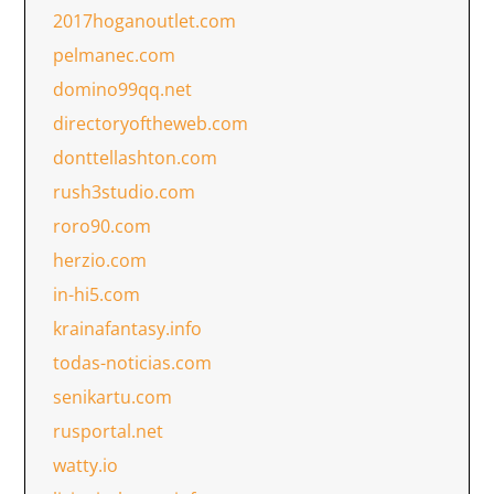
2017hoganoutlet.com
pelmanec.com
domino99qq.net
directoryoftheweb.com
donttellashton.com
rush3studio.com
roro90.com
herzio.com
in-hi5.com
krainafantasy.info
todas-noticias.com
senikartu.com
rusportal.net
watty.io