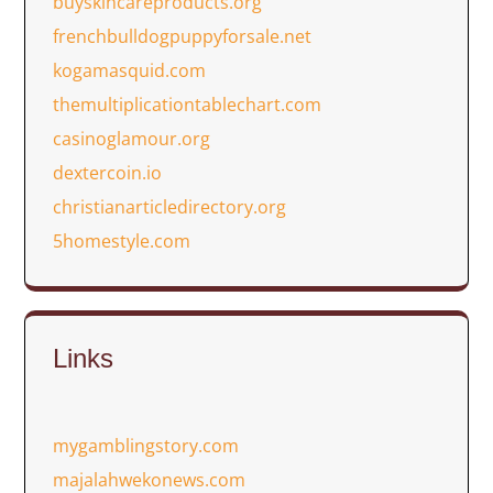
buyskincareproducts.org
frenchbulldogpuppyforsale.net
kogamasquid.com
themultiplicationtablechart.com
casinoglamour.org
dextercoin.io
christianarticledirectory.org
5homestyle.com
Links
mygamblingstory.com
majalahwekonews.com