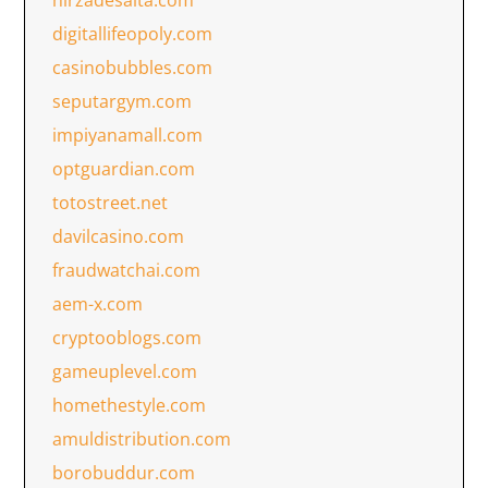
hirzadesalta.com
digitallifeopoly.com
casinobubbles.com
seputargym.com
impiyanamall.com
optguardian.com
totostreet.net
davilcasino.com
fraudwatchai.com
aem-x.com
cryptooblogs.com
gameuplevel.com
homethestyle.com
amuldistribution.com
borobuddur.com