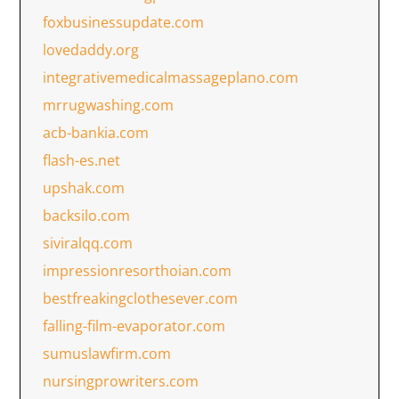
foxbusinessupdate.com
lovedaddy.org
integrativemedicalmassageplano.com
mrrugwashing.com
acb-bankia.com
flash-es.net
upshak.com
backsilo.com
siviralqq.com
impressionresorthoian.com
bestfreakingclothesever.com
falling-film-evaporator.com
sumuslawfirm.com
nursingprowriters.com