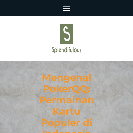
Skip
to
content
(Press
Enter)
Mengenal
PokerQQ:
Permainan
Kartu
Populer di