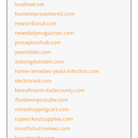
lovabowl.net
homeimprovementit.com
newstribunal.com
newsdailymagazines.com
preceptionhub.com
yeezislides.com
aobongdatotem.com
home-remedies-yeast-infection.com
electroreal.com
bestofmiami-dadecounty.com
ifoodieonyoutube.com
mineshoppingcart.com
topworkoutsupplies.com
mouthshutreviews.com