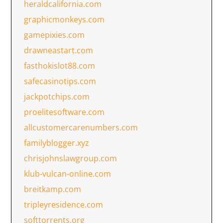
heraldcalifornia.com
graphicmonkeys.com
gamepixies.com
drawneastart.com
fasthokislot88.com
safecasinotips.com
jackpotchips.com
proelitesoftware.com
allcustomercarenumbers.com
familyblogger.xyz
chrisjohnslawgroup.com
klub-vulcan-online.com
breitkamp.com
tripleyresidence.com
softtorrents.org