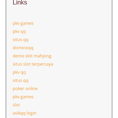
Links
pkv games
pkv qq
situs qq
dominoqq
demo slot mahjong
situs slot terpercaya
pkv qq
situs qq
poker online
pkv games
slot
asikqq login