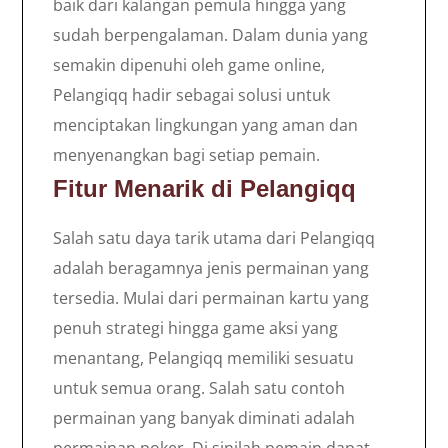
baik dari kalangan pemula hingga yang
sudah berpengalaman. Dalam dunia yang
semakin dipenuhi oleh game online,
Pelangiqq hadir sebagai solusi untuk
menciptakan lingkungan yang aman dan
menyenangkan bagi setiap pemain.
Fitur Menarik di Pelangiqq
Salah satu daya tarik utama dari Pelangiqq
adalah beragamnya jenis permainan yang
tersedia. Mulai dari permainan kartu yang
penuh strategi hingga game aksi yang
menantang, Pelangiqq memiliki sesuatu
untuk semua orang. Salah satu contoh
permainan yang banyak diminati adalah