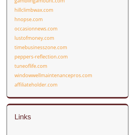
gamblingamount.com
hillclimbwax.com
hnopse.com
occasionnews.com
lustofmoney.com
timebusinesszone.com
peppers-reflection.com
tuneoflife.com
windowwellmaintenancepros.com
affiliateholder.com
Links