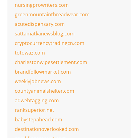
nursingprowriters.com
greenmountainthreadwear.com
acutedispensary.com
sattamatkanewsblog.com
cryptocurrencytradingcn.com
totowaz.com
charlestonwipesettlement.com
brandfollowmarket.com
weeklyjobnews.com
countyanimalshelter.com
adwebtagging.com
ranksuperior.net
babystepahead.com
destinationoverlooked.com