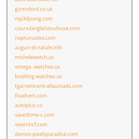
gizmobird.co.uk
mp3djsong.com
coursdanglaistoulouse.com
neptunuslex.com
auguri-di-natale.info
michelewatch.us
omega--watches.us
breitling-watches.us
tgarnettcentrallautoads.com
fixadvert.com
autopluz.co
save3time-c.com
vexonhcf.com
demos-pixelsparadise.com