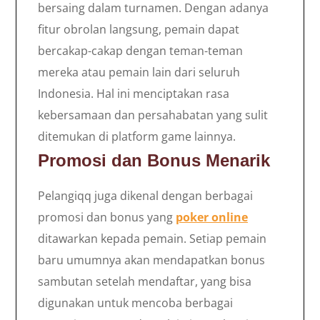
bersaing dalam turnamen. Dengan adanya
fitur obrolan langsung, pemain dapat
bercakap-cakap dengan teman-teman
mereka atau pemain lain dari seluruh
Indonesia. Hal ini menciptakan rasa
kebersamaan dan persahabatan yang sulit
ditemukan di platform game lainnya.
Promosi dan Bonus Menarik
Pelangiqq juga dikenal dengan berbagai
promosi dan bonus yang
poker online
ditawarkan kepada pemain. Setiap pemain
baru umumnya akan mendapatkan bonus
sambutan setelah mendaftar, yang bisa
digunakan untuk mencoba berbagai