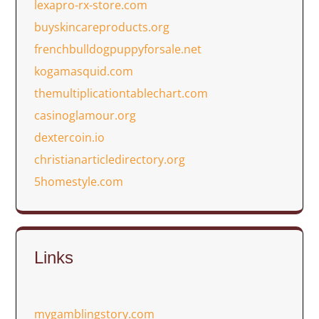
lexapro-rx-store.com
buyskincareproducts.org
frenchbulldogpuppyforsale.net
kogamasquid.com
themultiplicationtablechart.com
casinoglamour.org
dextercoin.io
christianarticledirectory.org
5homestyle.com
Links
mygamblingstory.com