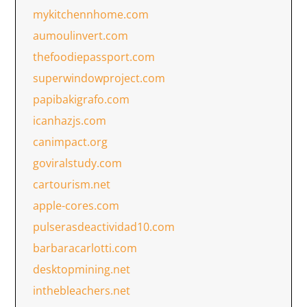
mykitchennhome.com
aumoulinvert.com
thefoodiepassport.com
superwindowproject.com
papibakigrafo.com
icanhazjs.com
canimpact.org
goviralstudy.com
cartourism.net
apple-cores.com
pulserasdeactividad10.com
barbaracarlotti.com
desktopmining.net
inthebleachers.net