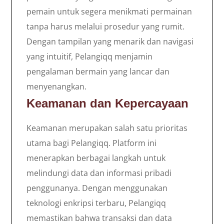
pemain untuk segera menikmati permainan
tanpa harus melalui prosedur yang rumit.
Dengan tampilan yang menarik dan navigasi
yang intuitif, Pelangiqq menjamin
pengalaman bermain yang lancar dan
menyenangkan.
Keamanan dan Kepercayaan
Keamanan merupakan salah satu prioritas
utama bagi Pelangiqq. Platform ini
menerapkan berbagai langkah untuk
melindungi data dan informasi pribadi
penggunanya. Dengan menggunakan
teknologi enkripsi terbaru, Pelangiqq
memastikan bahwa transaksi dan data