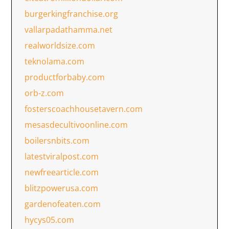
burgerkingfranchise.org
vallarpadathamma.net
realworldsize.com
teknolama.com
productforbaby.com
orb-z.com
fosterscoachhousetavern.com
mesasdecultivoonline.com
boilersnbits.com
latestviralpost.com
newfreearticle.com
blitzpowerusa.com
gardenofeaten.com
hycys05.com