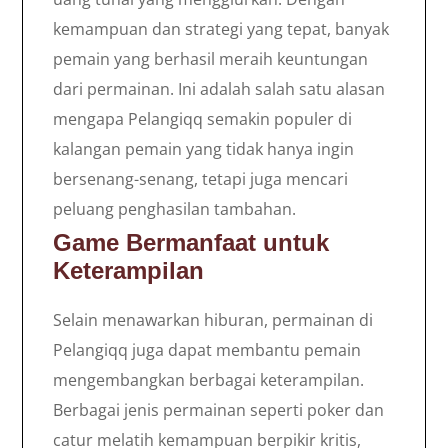
kemampuan dan strategi yang tepat, banyak
pemain yang berhasil meraih keuntungan
dari permainan. Ini adalah salah satu alasan
mengapa Pelangiqq semakin populer di
kalangan pemain yang tidak hanya ingin
bersenang-senang, tetapi juga mencari
peluang penghasilan tambahan.
Game Bermanfaat untuk
Keterampilan
Selain menawarkan hiburan, permainan di
Pelangiqq juga dapat membantu pemain
mengembangkan berbagai keterampilan.
Berbagai jenis permainan seperti poker dan
catur melatih kemampuan berpikir kritis,