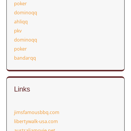
poker
dominoqq
ahliqq
pkv
dominoqq
poker
bandarqq
Links
jimsfamousbbq.com
libertywalk-usa.com
australiamovie.net