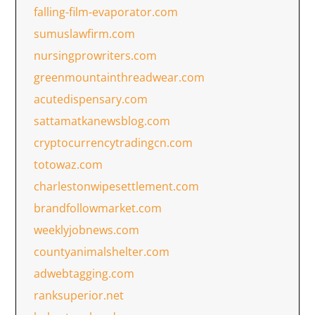
falling-film-evaporator.com
sumuslawfirm.com
nursingprowriters.com
greenmountainthreadwear.com
acutedispensary.com
sattamatkanewsblog.com
cryptocurrencytradingcn.com
totowaz.com
charlestonwipesettlement.com
brandfollowmarket.com
weeklyjobnews.com
countyanimalshelter.com
adwebtagging.com
ranksuperior.net