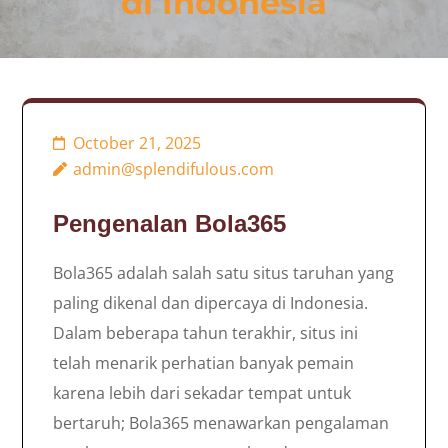
di Indonesia
October 21, 2025
admin@splendifulous.com
Pengenalan Bola365
Bola365 adalah salah satu situs taruhan yang
paling dikenal dan dipercaya di Indonesia.
Dalam beberapa tahun terakhir, situs ini
telah menarik perhatian banyak pemain
karena lebih dari sekadar tempat untuk
bertaruh; Bola365 menawarkan pengalaman