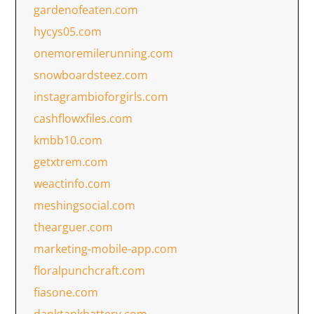
gardenofeaten.com
hycys05.com
onemoremilerunning.com
snowboardsteez.com
instagrambioforgirls.com
cashflowxfiles.com
kmbb10.com
getxtrem.com
weactinfo.com
meshingsocial.com
thearguer.com
marketing-mobile-app.com
floralpunchcraft.com
fiasone.com