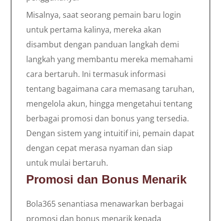
Misalnya, saat seorang pemain baru login
untuk pertama kalinya, mereka akan
disambut dengan panduan langkah demi
langkah yang membantu mereka memahami
cara bertaruh. Ini termasuk informasi
tentang bagaimana cara memasang taruhan,
mengelola akun, hingga mengetahui tentang
berbagai promosi dan bonus yang tersedia.
Dengan sistem yang intuitif ini, pemain dapat
dengan cepat merasa nyaman dan siap
untuk mulai bertaruh.
Promosi dan Bonus Menarik
Bola365 senantiasa menawarkan berbagai
promosi dan bonus menarik kepada