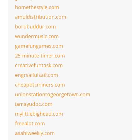
homethestyle.com
amuldistribution.com
borobuddur.com
wundermusic.com
gamefungames.com
25-minute-timer.com
creativefuntask.com
engrsaifulsaif.com
cheapbtcminers.com
unionstationtogeorgetown.com
iamayudoc.com
mylittlebighead.com
freealot.com
asahiweekly.com