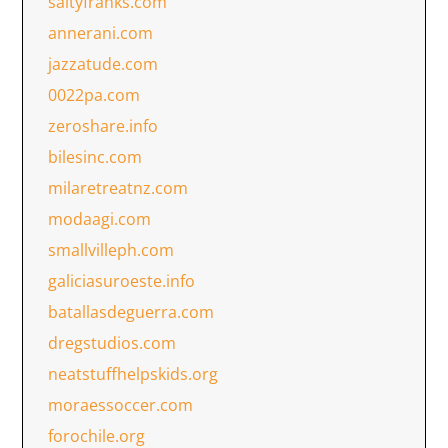
saltyfranks.com
annerani.com
jazzatude.com
0022pa.com
zeroshare.info
bilesinc.com
milaretreatnz.com
modaagi.com
smallvilleph.com
galiciasuroeste.info
batallasdeguerra.com
dregstudios.com
neatstuffhelpskids.org
moraessoccer.com
forochile.org