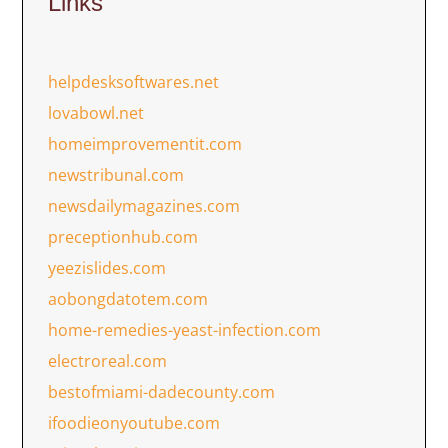
Links
helpdesksoftwares.net
lovabowl.net
homeimprovementit.com
newstribunal.com
newsdailymagazines.com
preceptionhub.com
yeezislides.com
aobongdatotem.com
home-remedies-yeast-infection.com
electroreal.com
bestofmiami-dadecounty.com
ifoodieonyoutube.com