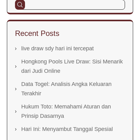
Recent Posts
live draw sdy hari ini tercepat
Hongkong Pools Live Draw: Sisi Menarik
dari Judi Online
Data Togel: Analisis Angka Keluaran
Terakhir
Hukum Toto: Memahami Aturan dan
Prinsip Dasarnya
Hari Ini: Menyambut Tanggal Spesial