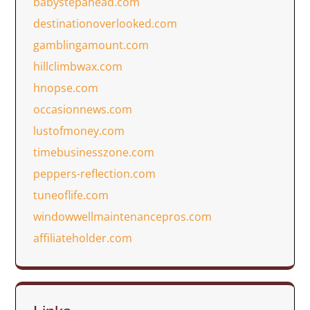
babystepahead.com
destinationoverlooked.com
gamblingamount.com
hillclimbwax.com
hnopse.com
occasionnews.com
lustofmoney.com
timebusinesszone.com
peppers-reflection.com
tuneoflife.com
windowwellmaintenancepros.com
affiliateholder.com