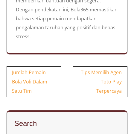
memberikan bantuan dengan segera.
Dengan pendekatan ini, Bola365 memastikan
bahwa setiap pemain mendapatkan
pengalaman taruhan yang positif dan bebas
stress.
Post
Jumlah Pemain
Tips Memilih Agen
navigation
Bola Voli Dalam
Toto Play
Satu Tim
Terpercaya
Search