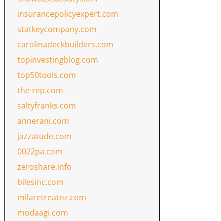
insurancepolicyexpert.com
statkeycompany.com
carolinadeckbuilders.com
topinvestingblog.com
top50tools.com
the-rep.com
saltyfranks.com
annerani.com
jazzatude.com
0022pa.com
zeroshare.info
bilesinc.com
milaretreatnz.com
modaagi.com