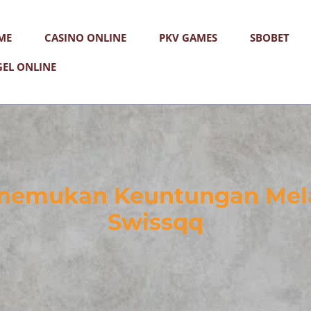
ME
CASINO ONLINE
PKV GAMES
SBOBET
EL ONLINE
nemukan Keuntungan Mela
Swissqq