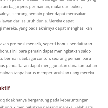
berbagai jenis permainan, mulai dari poker,
Misalnya, seorang pemain poker dapat merasakan
n lawan dari seluruh dunia. Mereka dapat
i mereka, yang pada akhirnya dapat menghasilkan
diakan promosi menarik, seperti bonus pendaftaran
onus ini, para pemain dapat meningkatkan saldo
u bermain. Sebagai contoh, seorang pemain baru
nus pendaftaran dapat menggunakan dana tambahan
rmainan tanpa harus mempertaruhkan uang mereka
ktif
qq tidak hanya bergantung pada keberuntungan.
aik untuk meningkatkan peluang mereka. Salah satu