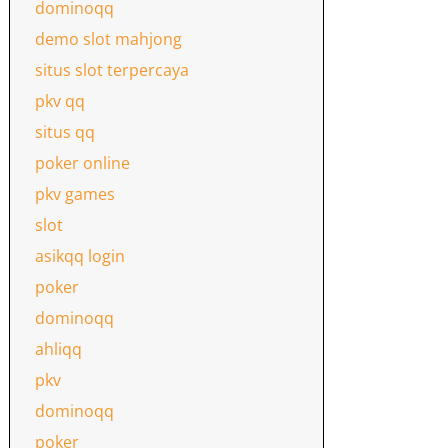
dominoqq
demo slot mahjong
situs slot terpercaya
pkv qq
situs qq
poker online
pkv games
slot
asikqq login
poker
dominoqq
ahliqq
pkv
dominoqq
poker