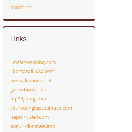
bandarqq
Links
jimsfamousbbq.com
libertywalk-usa.com
australiamovie.net
gizmobird.co.uk
mp3djsong.com
coursdanglaistoulouse.com
neptunuslex.com
auguri-di-natale.info