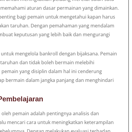
h memahami aturan dasar permainan yang dimainkan.
 penting bagi pemain untuk mengetahui kapan harus
dakan taruhan. Dengan pemahaman yang mendalam
buat keputusan yang lebih baik dan mengurangi
 untuk mengelola bankroll dengan bijaksana. Pemain
taruhan dan tidak boleh bermain melebihi
pemain yang disiplin dalam hal ini cenderung
etap bermain dalam jangka panjang dan menghindari
 Pembelajaran
n oleh pemain adalah pentingnya analisis dan
alu mencari cara untuk meningkatkan keterampilan
ebelumnya. Dengan melakukan evaluasi terhadap