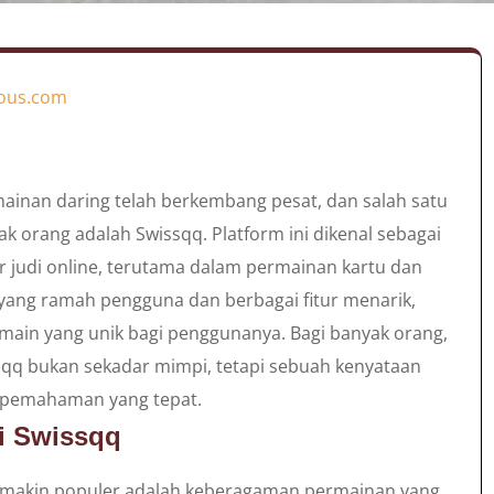
ous.com
ermainan daring telah berkembang pesat, dan salah satu
k orang adalah Swissqq. Platform ini dikenal sebagai
judi online, terutama dalam permainan kartu dan
yang ramah pengguna dan berbagai fitur menarik,
in yang unik bagi penggunanya. Bagi banyak orang,
q bukan sekadar mimpi, tetapi sebuah kenyataan
n pemahaman yang tepat.
i Swissqq
emakin populer adalah keberagaman permainan yang