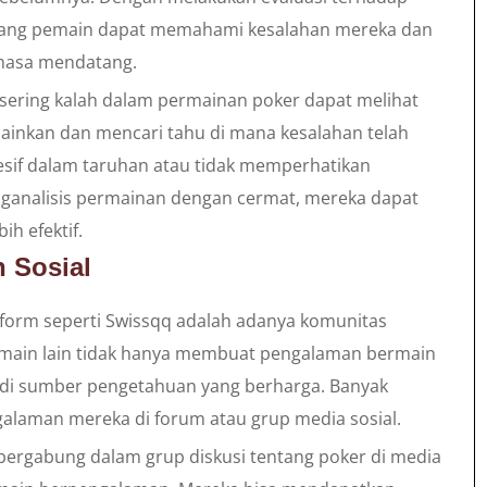
orang pemain dapat memahami kesalahan mereka dan
 masa mendatang.
sering kalah dalam permainan poker dapat melihat
ainkan dan mencari tahu di mana kesalahan telah
resif dalam taruhan atau tidak memperhatikan
analisis permainan dengan cermat, mereka dapat
h efektif.
 Sosial
tform seperti Swissqq adalah adanya komunitas
pemain lain tidak hanya membuat pengalaman bermain
adi sumber pengetahuan yang berharga. Banyak
ngalaman mereka di forum atau grup media sosial.
bergabung dalam grup diskusi tentang poker di media