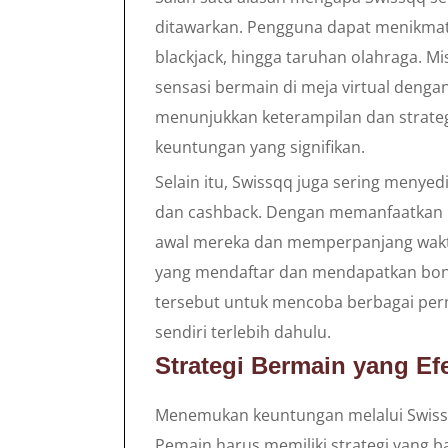
ditawarkan. Pengguna dapat menikmati 
blackjack, hingga taruhan olahraga. 
sensasi bermain di meja virtual denga
menunjukkan keterampilan dan strateg
keuntungan yang signifikan.
Selain itu, Swissqq juga sering menye
dan cashback. Dengan memanfaatkan b
awal mereka dan memperpanjang wakt
yang mendaftar dan mendapatkan bo
tersebut untuk mencoba berbagai pe
sendiri terlebih dahulu.
Strategi Bermain yang Efe
Menemukan keuntungan melalui Swiss
Pemain harus memiliki strategi yang b