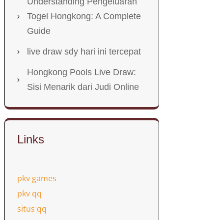
Understanding Pengeluaran
Togel Hongkong: A Complete
Guide
live draw sdy hari ini tercepat
Hongkong Pools Live Draw:
Sisi Menarik dari Judi Online
Links
pkv games
pkv qq
situs qq