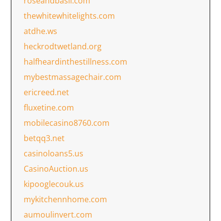
roseandbasil.com
thewhitewhitelights.com
atdhe.ws
heckrodtwetland.org
halfheardinthestillness.com
mybestmassagechair.com
ericreed.net
fluxetine.com
mobilecasino8760.com
betqq3.net
casinoloans5.us
CasinoAuction.us
kipooglecouk.us
mykitchennhome.com
aumoulinvert.com