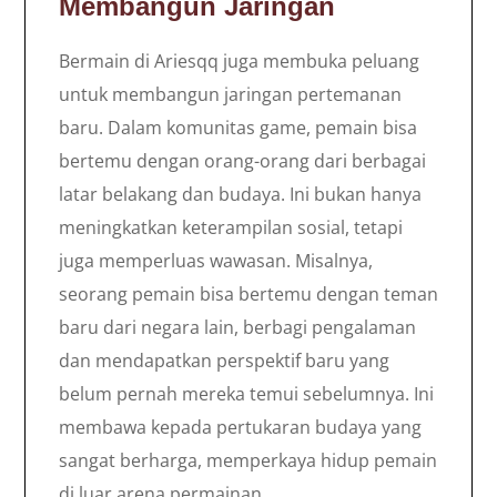
Membangun Jaringan
Bermain di Ariesqq juga membuka peluang
untuk membangun jaringan pertemanan
baru. Dalam komunitas game, pemain bisa
bertemu dengan orang-orang dari berbagai
latar belakang dan budaya. Ini bukan hanya
meningkatkan keterampilan sosial, tetapi
juga memperluas wawasan. Misalnya,
seorang pemain bisa bertemu dengan teman
baru dari negara lain, berbagi pengalaman
dan mendapatkan perspektif baru yang
belum pernah mereka temui sebelumnya. Ini
membawa kepada pertukaran budaya yang
sangat berharga, memperkaya hidup pemain
di luar arena permainan.