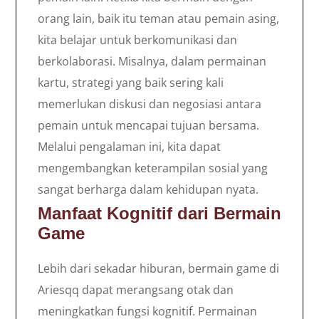
orang lain, baik itu teman atau pemain asing,
kita belajar untuk berkomunikasi dan
berkolaborasi. Misalnya, dalam permainan
kartu, strategi yang baik sering kali
memerlukan diskusi dan negosiasi antara
pemain untuk mencapai tujuan bersama.
Melalui pengalaman ini, kita dapat
mengembangkan keterampilan sosial yang
sangat berharga dalam kehidupan nyata.
Manfaat Kognitif dari Bermain
Game
Lebih dari sekadar hiburan, bermain game di
Ariesqq dapat merangsang otak dan
meningkatkan fungsi kognitif. Permainan