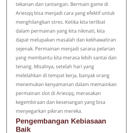
tekanan dan tantangan. Bermain game di
Ariesqq bisa menjadi cara yang efektif untuk
menghilangkan stres. Ketika kita terlibat
dalam permainan yang kita nikmati, kita
dapat melupakan masalah dan kekhawatiran
sejenak. Permainan menjadi sarana pelarian
yang membantu kita merasa lebih santai dan
tenang. Misalnya, setelah hari yang
melelahkan di tempat kerja, banyak orang
menemukan kenyamanan dalam memainkan
permainan slot di Ariesqq, merasakan
kegembiraan dan kesenangan yang bisa
menyegarkan pikiran mereka.
Pengembangan Kebiasaan
Baik