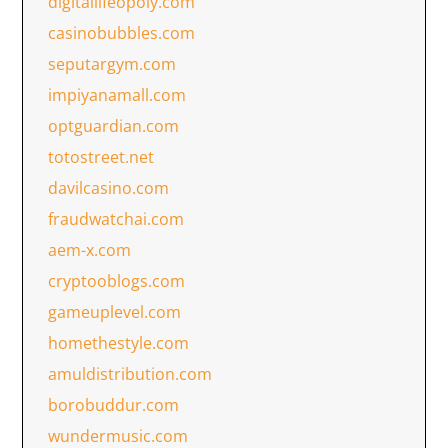
digitallifeopoly.com
casinobubbles.com
seputargym.com
impiyanamall.com
optguardian.com
totostreet.net
davilcasino.com
fraudwatchai.com
aem-x.com
cryptooblogs.com
gameuplevel.com
homethestyle.com
amuldistribution.com
borobuddur.com
wundermusic.com