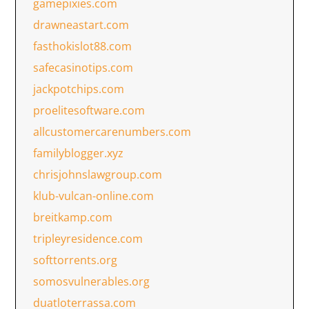
gamepixies.com
drawneastart.com
fasthokislot88.com
safecasinotips.com
jackpotchips.com
proelitesoftware.com
allcustomercarenumbers.com
familyblogger.xyz
chrisjohnslawgroup.com
klub-vulcan-online.com
breitkamp.com
tripleyresidence.com
softtorrents.org
somosvulnerables.org
duatloterrassa.com