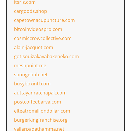
itsriz.com
cargoods.shop
capetownacupuncture.com
bitcoinvideospro.com
cosmiccrowcollective.com
alain-jacquet.com
gotisouizakayabakeneko.com
meshpoint.me
spongebob.net
busyboxintl.com
auttayanratchapak.com
postcoffeebarva.com
elteatromilliondollar.com
burgerkingfranchise.org
vallarpadathamma.net