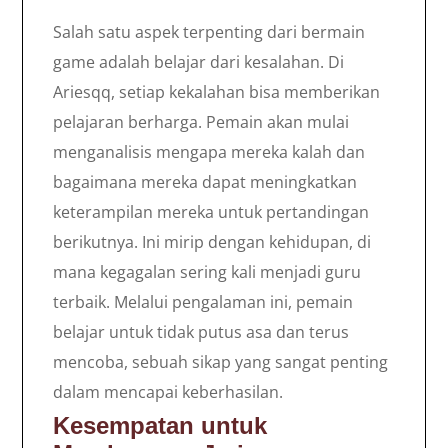
Salah satu aspek terpenting dari bermain
game adalah belajar dari kesalahan. Di
Ariesqq, setiap kekalahan bisa memberikan
pelajaran berharga. Pemain akan mulai
menganalisis mengapa mereka kalah dan
bagaimana mereka dapat meningkatkan
keterampilan mereka untuk pertandingan
berikutnya. Ini mirip dengan kehidupan, di
mana kegagalan sering kali menjadi guru
terbaik. Melalui pengalaman ini, pemain
belajar untuk tidak putus asa dan terus
mencoba, sebuah sikap yang sangat penting
dalam mencapai keberhasilan.
Kesempatan untuk