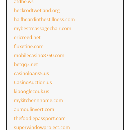
atdhe.ws
heckrodtwetland.org
halfheardinthestillness.com
mybestmassagechair.com
ericreed.net
fluxetine.com
mobilecasino8760.com
betqq3.net
casinoloans5.us
CasinoAuction.us
kipooglecouk.us
mykitchennhome.com
aumoulinvert.com
thefoodiepassport.com
superwindowproject.com