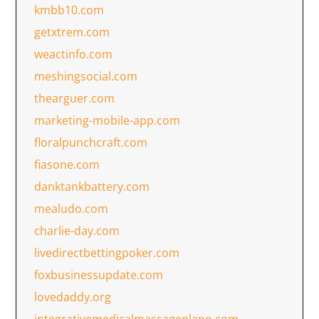
kmbb10.com
getxtrem.com
weactinfo.com
meshingsocial.com
thearguer.com
marketing-mobile-app.com
floralpunchcraft.com
fiasone.com
danktankbattery.com
mealudo.com
charlie-day.com
livedirectbettingpoker.com
foxbusinessupdate.com
lovedaddy.org