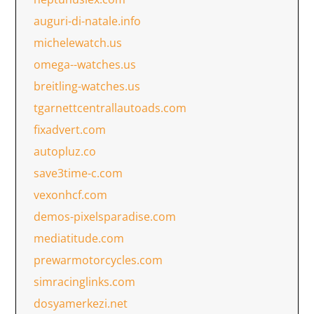
auguri-di-natale.info
michelewatch.us
omega--watches.us
breitling-watches.us
tgarnettcentrallautoads.com
fixadvert.com
autopluz.co
save3time-c.com
vexonhcf.com
demos-pixelsparadise.com
mediatitude.com
prewarmotorcycles.com
simracinglinks.com
dosyamerkezi.net