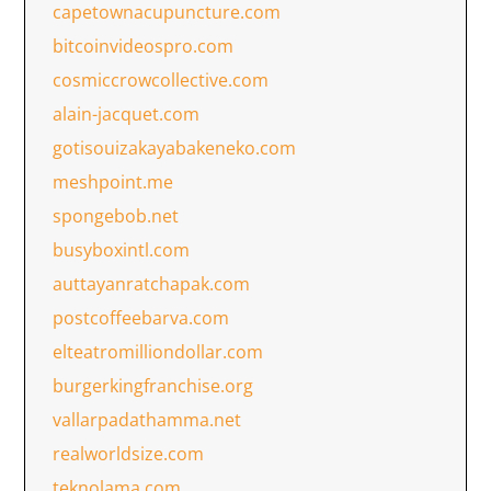
capetownacupuncture.com
bitcoinvideospro.com
cosmiccrowcollective.com
alain-jacquet.com
gotisouizakayabakeneko.com
meshpoint.me
spongebob.net
busyboxintl.com
auttayanratchapak.com
postcoffeebarva.com
elteatromilliondollar.com
burgerkingfranchise.org
vallarpadathamma.net
realworldsize.com
teknolama.com