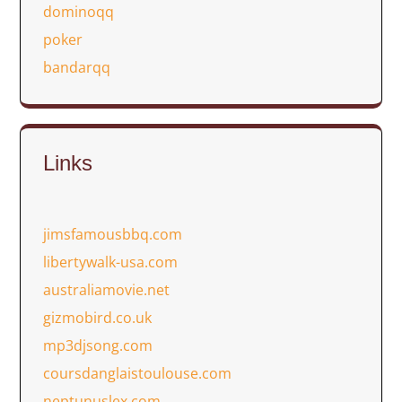
dominoqq
poker
bandarqq
Links
jimsfamousbbq.com
libertywalk-usa.com
australiamovie.net
gizmobird.co.uk
mp3djsong.com
coursdanglaistoulouse.com
neptunuslex.com