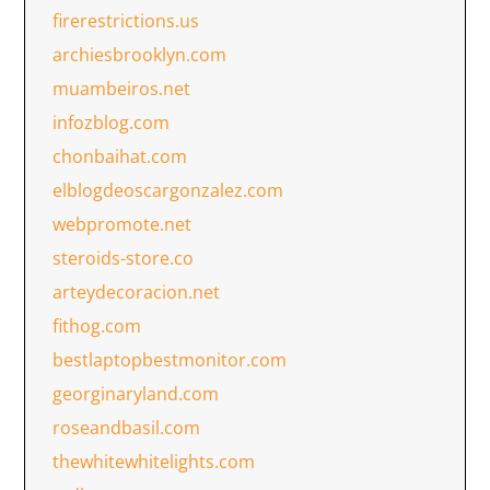
firerestrictions.us
archiesbrooklyn.com
muambeiros.net
infozblog.com
chonbaihat.com
elblogdeoscargonzalez.com
webpromote.net
steroids-store.co
arteydecoracion.net
fithog.com
bestlaptopbestmonitor.com
georginaryland.com
roseandbasil.com
thewhitewhitelights.com