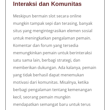
Interaksi dan Komunitas
Meskipun bermain slot secara online
mungkin tampak sepi dan terasing, banyak
situs yang mengintegrasikan elemen sosial
untuk meningkatkan pengalaman pemain.
Komentar dan forum yang tersedia
memungkinkan pemain untuk berinteraksi
satu sama lain, berbagi strategi, dan
memberikan dukungan. Ada kalanya, pemain
yang tidak berhasil dapat menemukan
motivasi dari komunitas. Misalnya, ketika
berbagi pengalaman tentang kemenangan
kecil, seorang pemain mungkin
mendapatkan semangat baru untuk terus