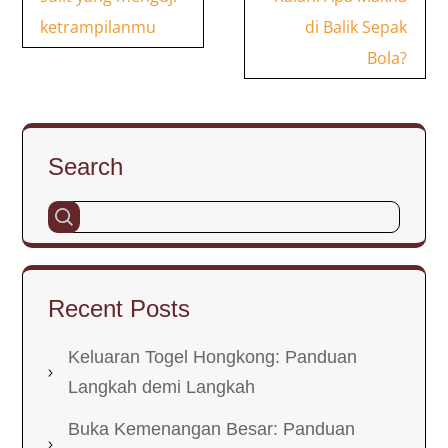
ketrampilanmu
di Balik Sepak
Bola?
Search
Recent Posts
Keluaran Togel Hongkong: Panduan
Langkah demi Langkah
Buka Kemenangan Besar: Panduan