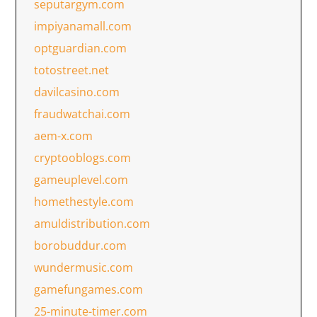
seputargym.com
impiyanamall.com
optguardian.com
totostreet.net
davilcasino.com
fraudwatchai.com
aem-x.com
cryptooblogs.com
gameuplevel.com
homethestyle.com
amuldistribution.com
borobuddur.com
wundermusic.com
gamefungames.com
25-minute-timer.com