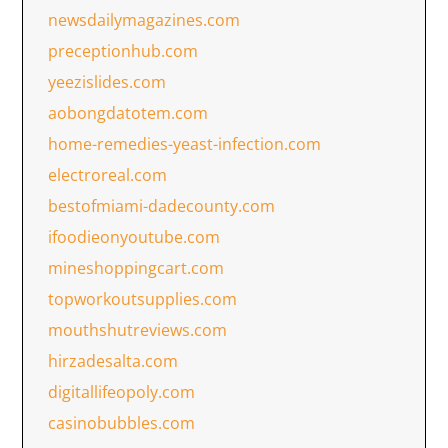
newsdailymagazines.com
preceptionhub.com
yeezislides.com
aobongdatotem.com
home-remedies-yeast-infection.com
electroreal.com
bestofmiami-dadecounty.com
ifoodieonyoutube.com
mineshoppingcart.com
topworkoutsupplies.com
mouthshutreviews.com
hirzadesalta.com
digitallifeopoly.com
casinobubbles.com