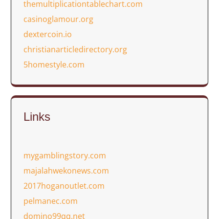
themultiplicationtablechart.com
casinoglamour.org
dextercoin.io
christianarticledirectory.org
5homestyle.com
Links
mygamblingstory.com
majalahwekonews.com
2017hoganoutlet.com
pelmanec.com
domino99qq.net