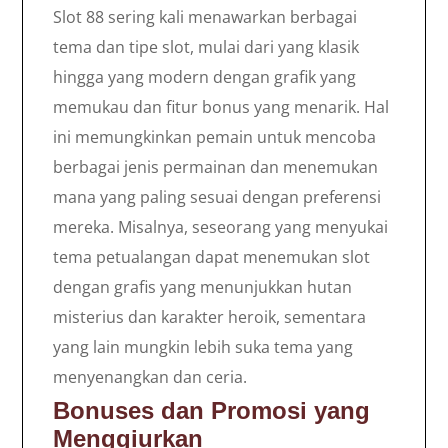
Slot 88 sering kali menawarkan berbagai
tema dan tipe slot, mulai dari yang klasik
hingga yang modern dengan grafik yang
memukau dan fitur bonus yang menarik. Hal
ini memungkinkan pemain untuk mencoba
berbagai jenis permainan dan menemukan
mana yang paling sesuai dengan preferensi
mereka. Misalnya, seseorang yang menyukai
tema petualangan dapat menemukan slot
dengan grafis yang menunjukkan hutan
misterius dan karakter heroik, sementara
yang lain mungkin lebih suka tema yang
menyenangkan dan ceria.
Bonuses dan Promosi yang
Menggiurkan