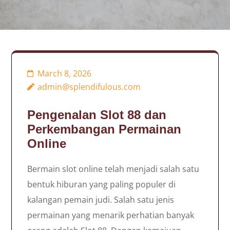
March 8, 2026
admin@splendifulous.com
Pengenalan Slot 88 dan
Perkembangan Permainan
Online
Bermain slot online telah menjadi salah satu
bentuk hiburan yang paling populer di
kalangan pemain judi. Salah satu jenis
permainan yang menarik perhatian banyak