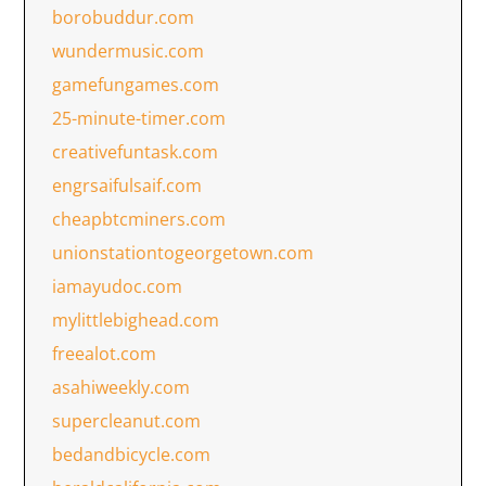
borobuddur.com
wundermusic.com
gamefungames.com
25-minute-timer.com
creativefuntask.com
engrsaifulsaif.com
cheapbtcminers.com
unionstationtogeorgetown.com
iamayudoc.com
mylittlebighead.com
freealot.com
asahiweekly.com
supercleanut.com
bedandbicycle.com