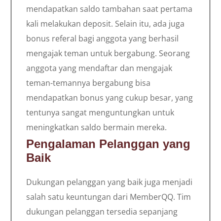
mendapatkan saldo tambahan saat pertama
kali melakukan deposit. Selain itu, ada juga
bonus referal bagi anggota yang berhasil
mengajak teman untuk bergabung. Seorang
anggota yang mendaftar dan mengajak
teman-temannya bergabung bisa
mendapatkan bonus yang cukup besar, yang
tentunya sangat menguntungkan untuk
meningkatkan saldo bermain mereka.
Pengalaman Pelanggan yang
Baik
Dukungan pelanggan yang baik juga menjadi
salah satu keuntungan dari MemberQQ. Tim
dukungan pelanggan tersedia sepanjang