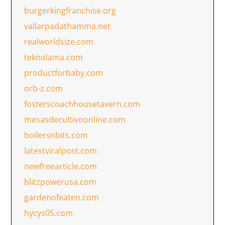
burgerkingfranchise.org
vallarpadathamma.net
realworldsize.com
teknolama.com
productforbaby.com
orb-z.com
fosterscoachhousetavern.com
mesasdecultivoonline.com
boilersnbits.com
latestviralpost.com
newfreearticle.com
blitzpowerusa.com
gardenofeaten.com
hycys05.com