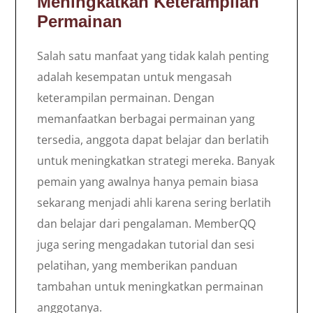
Meningkatkan Keterampilan
Permainan
Salah satu manfaat yang tidak kalah penting
adalah kesempatan untuk mengasah
keterampilan permainan. Dengan
memanfaatkan berbagai permainan yang
tersedia, anggota dapat belajar dan berlatih
untuk meningkatkan strategi mereka. Banyak
pemain yang awalnya hanya pemain biasa
sekarang menjadi ahli karena sering berlatih
dan belajar dari pengalaman. MemberQQ
juga sering mengadakan tutorial dan sesi
pelatihan, yang memberikan panduan
tambahan untuk meningkatkan permainan
anggotanya.