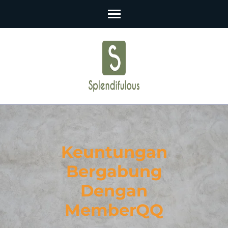
Skip
to
content
(Press
Enter)
Keuntungan
Bergabung
Dengan
MemberQQ