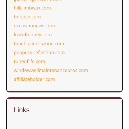
hillclimbwax.com
hnopse.com
occasionnews.com
lustofmoney.com
timebusinesszone.com
peppers-reflection.com
tuneoflife.com
windowwellmaintenancepros.com
affiliateholder.com
Links