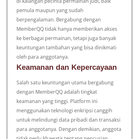
di kalangan pecinta permainan judi, baik
pemula maupun yang sudah
berpengalaman. Bergabung dengan
MemberQQ tidak hanya memberikan akses
ke berbagai permainan, tetapi juga banyak
keuntungan tambahan yang bisa dinikmati
oleh para anggotanya.
Keamanan dan Kepercayaan
Salah satu keuntungan utama bergabung
dengan MemberQQ adalah tingkat
keamanan yang tinggi. Platform ini
menggunakan teknologi enkripsi canggih
untuk melindungi data pribadi dan transaksi
para anggotanya. Dengan demikian, anggota
tidak perlu khawatir tentang pencurian