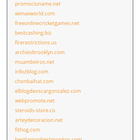
promocioname.net
wimaxworld.com
freeonlinecricketgames.net
bestcashing.biz
firerestrictions.us
archiesbrooklyn.com
muambeiros.net
infozblog.com
chonbaihat.com
elblogdeoscargonzalez.com
webpromote.net
steroids-store.co
arteydecoracion.net
fithog.com
bestlaptopbestmonitor.com