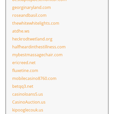
georginaryland.com
roseandbasil.com
thewhitewhitelights.com
atdhe.ws
heckrodtwetland.org
halfheardinthestillness.com
mybestmassagechair.com
ericreed.net
fluxetine.com
mobilecasino8760.com
betqq3.net
casinoloans5.us
CasinoAuction.us
kipooglecouk.us