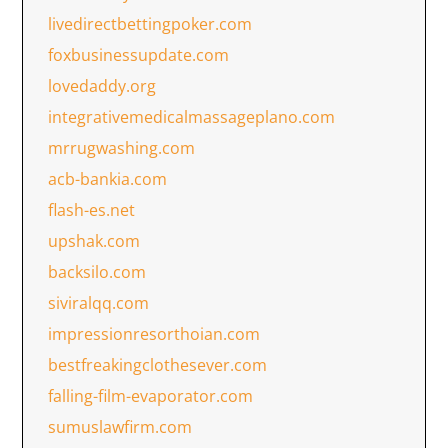
livedirectbettingpoker.com
foxbusinessupdate.com
lovedaddy.org
integrativemedicalmassageplano.com
mrrugwashing.com
acb-bankia.com
flash-es.net
upshak.com
backsilo.com
siviralqq.com
impressionresorthoian.com
bestfreakingclothesever.com
falling-film-evaporator.com
sumuslawfirm.com