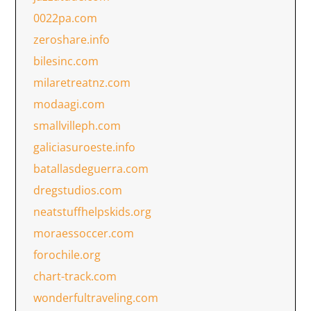
0022pa.com
zeroshare.info
bilesinc.com
milaretreatnz.com
modaagi.com
smallvilleph.com
galiciasuroeste.info
batallasdeguerra.com
dregstudios.com
neatstuffhelpskids.org
moraessoccer.com
forochile.org
chart-track.com
wonderfultraveling.com