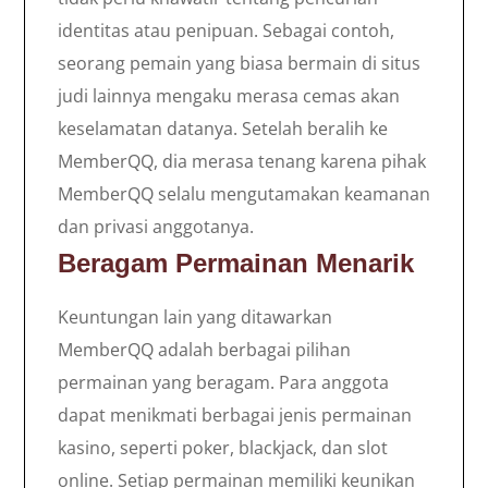
identitas atau penipuan. Sebagai contoh,
seorang pemain yang biasa bermain di situs
judi lainnya mengaku merasa cemas akan
keselamatan datanya. Setelah beralih ke
MemberQQ, dia merasa tenang karena pihak
MemberQQ selalu mengutamakan keamanan
dan privasi anggotanya.
Beragam Permainan Menarik
Keuntungan lain yang ditawarkan
MemberQQ adalah berbagai pilihan
permainan yang beragam. Para anggota
dapat menikmati berbagai jenis permainan
kasino, seperti poker, blackjack, dan slot
online. Setiap permainan memiliki keunikan