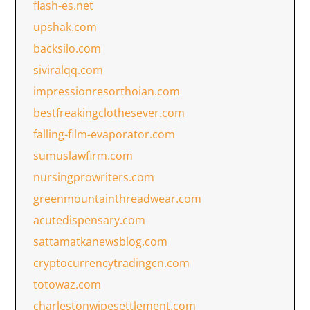
flash-es.net
upshak.com
backsilo.com
siviralqq.com
impressionresorthoian.com
bestfreakingclothesever.com
falling-film-evaporator.com
sumuslawfirm.com
nursingprowriters.com
greenmountainthreadwear.com
acutedispensary.com
sattamatkanewsblog.com
cryptocurrencytradingcn.com
totowaz.com
charlestonwipesettlement.com