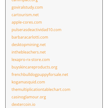
goviralstudy.com
cartourism.net
apple-cores.com
pulserasdeactividad10.com
barbaracarlotti.com
desktopmining.net
inthebleachers.net
lexapro-rx-store.com
buyskincareproducts.org
frenchbulldogpuppyforsale.net
kogamasquid.com
themultiplicationtablechart.com
casinoglamour.org
dextercoin.io