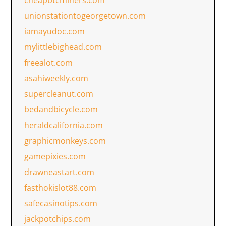
cheapbtcminers.com
unionstationtogeorgetown.com
iamayudoc.com
mylittlebighead.com
freealot.com
asahiweekly.com
supercleanut.com
bedandbicycle.com
heraldcalifornia.com
graphicmonkeys.com
gamepixies.com
drawneastart.com
fasthokislot88.com
safecasinotips.com
jackpotchips.com