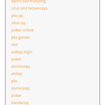
demo slot mahjong
situs slot terpercaya
pkv qq
situs qq
poker online
pkv games
slot
asikqq login
poker
dominoqq
ahliqq
pkv
dominoqq
poker
bandarqq