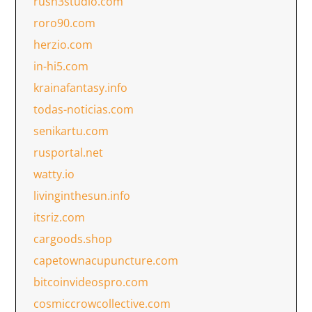
rush3studio.com
roro90.com
herzio.com
in-hi5.com
krainafantasy.info
todas-noticias.com
senikartu.com
rusportal.net
watty.io
livinginthesun.info
itsriz.com
cargoods.shop
capetownacupuncture.com
bitcoinvideospro.com
cosmiccrowcollective.com