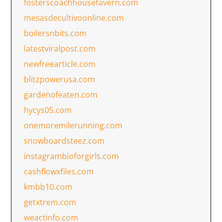
fosterscoachhousetavern.com
mesasdecultivoonline.com
boilersnbits.com
latestviralpost.com
newfreearticle.com
blitzpowerusa.com
gardenofeaten.com
hycys05.com
onemoremilerunning.com
snowboardsteez.com
instagrambioforgirls.com
cashflowxfiles.com
kmbb10.com
getxtrem.com
weactinfo.com