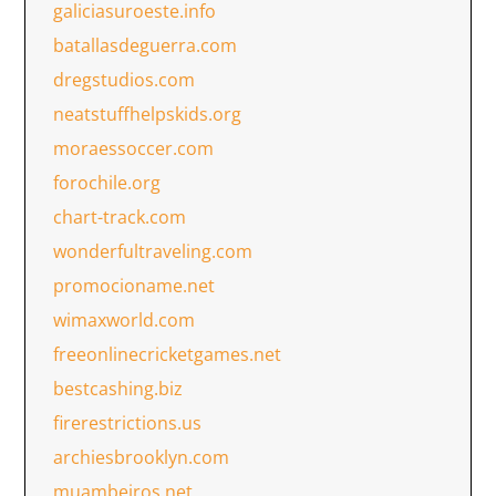
galiciasuroeste.info
batallasdeguerra.com
dregstudios.com
neatstuffhelpskids.org
moraessoccer.com
forochile.org
chart-track.com
wonderfultraveling.com
promocioname.net
wimaxworld.com
freeonlinecricketgames.net
bestcashing.biz
firerestrictions.us
archiesbrooklyn.com
muambeiros.net