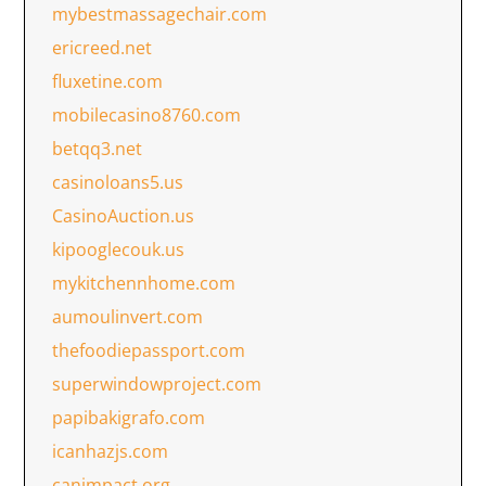
mybestmassagechair.com
ericreed.net
fluxetine.com
mobilecasino8760.com
betqq3.net
casinoloans5.us
CasinoAuction.us
kipooglecouk.us
mykitchennhome.com
aumoulinvert.com
thefoodiepassport.com
superwindowproject.com
papibakigrafo.com
icanhazjs.com
canimpact.org