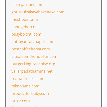
alain-jacquet.com
gotisouizakayabakeneko.com
meshpoint.me
spongebob.net
busyboxintl.com
auttayanratchapak.com
postcoffeebarva.com
elteatromilliondollar.com
burgerkingfranchise.org
vallarpadathamma.net
realworldsize.com
teknolama.com
productforbaby.com
orb-z.com