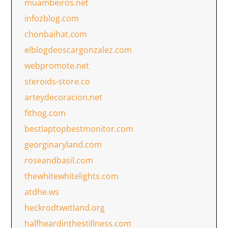
muambeiros.net
infozblog.com
chonbaihat.com
elblogdeoscargonzalez.com
webpromote.net
steroids-store.co
arteydecoracion.net
fithog.com
bestlaptopbestmonitor.com
georginaryland.com
roseandbasil.com
thewhitewhitelights.com
atdhe.ws
heckrodtwetland.org
halfheardinthestillness.com