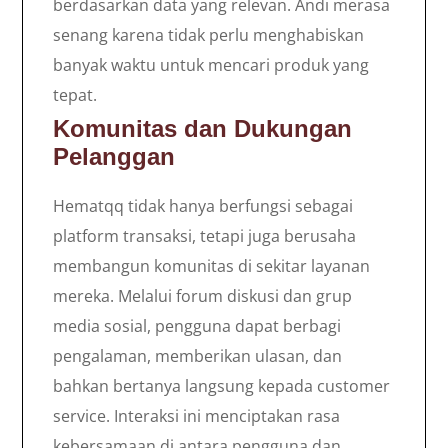
berdasarkan data yang relevan. Andi merasa
senang karena tidak perlu menghabiskan
banyak waktu untuk mencari produk yang
tepat.
Komunitas dan Dukungan
Pelanggan
Hematqq tidak hanya berfungsi sebagai
platform transaksi, tetapi juga berusaha
membangun komunitas di sekitar layanan
mereka. Melalui forum diskusi dan grup
media sosial, pengguna dapat berbagi
pengalaman, memberikan ulasan, dan
bahkan bertanya langsung kepada customer
service. Interaksi ini menciptakan rasa
kebersamaan di antara pengguna dan