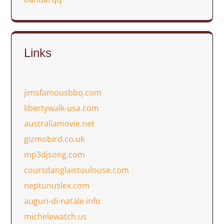
Links
jimsfamousbbq.com
libertywalk-usa.com
australiamovie.net
gizmobird.co.uk
mp3djsong.com
coursdanglaistoulouse.com
neptunuslex.com
auguri-di-natale.info
michelewatch.us