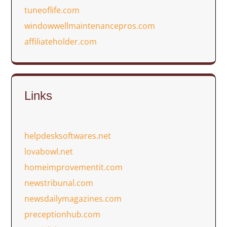
tuneoflife.com
windowwellmaintenancepros.com
affiliateholder.com
Links
helpdesksoftwares.net
lovabowl.net
homeimprovementit.com
newstribunal.com
newsdailymagazines.com
preceptionhub.com