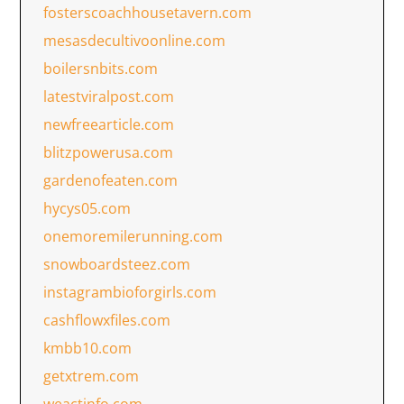
fosterscoachhousetavern.com
mesasdecultivoonline.com
boilersnbits.com
latestviralpost.com
newfreearticle.com
blitzpowerusa.com
gardenofeaten.com
hycys05.com
onemoremilerunning.com
snowboardsteez.com
instagrambioforgirls.com
cashflowxfiles.com
kmbb10.com
getxtrem.com