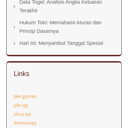
Data Togel: Analisis Angka Keluaran
Terakhir
Hukum Toto: Memahami Aturan dan
Prinsip Dasarnya
Hari Ini: Menyambut Tanggal Spesial
Links
pkv games
pkv qq
situs qq
dominoqq