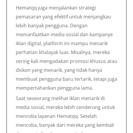
Hematqq juga menjalankan strategi
pemasaran yang efektif untuk menjangkau
lebih banyak pengguna. Dengan
memanfaatkan media sosial dan kampanye
iklan digital, platform ini mampu menarik
perhatian khalayak luas. Misalnya, mereka
sering kali mengadakan promosi khusus atau
diskon yang menarik, yang tidak hanya
membuat pengguna baru tertarik, tetapi juga
mempertahankan pengguna lama.
Saat seseorang melihat iklan menarik di
media sosial, mereka lebih cenderung untuk
mencoba layanan Hematqq. Setelah
mencoba, banyak dari mereka yang kembali