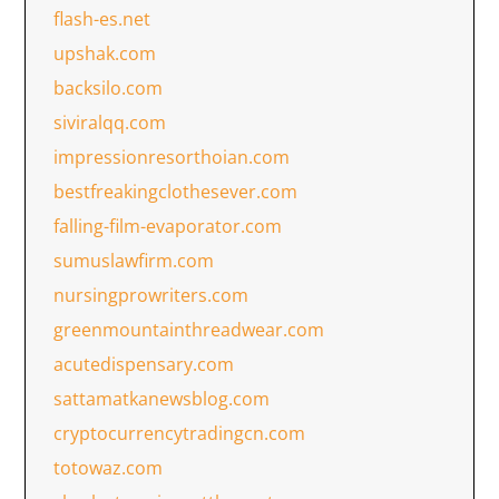
flash-es.net
upshak.com
backsilo.com
siviralqq.com
impressionresorthoian.com
bestfreakingclothesever.com
falling-film-evaporator.com
sumuslawfirm.com
nursingprowriters.com
greenmountainthreadwear.com
acutedispensary.com
sattamatkanewsblog.com
cryptocurrencytradingcn.com
totowaz.com