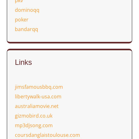
pkv
dominoqq
poker
bandarqq
Links
jimsfamousbbq.com
libertywalk-usa.com
australiamovie.net
gizmobird.co.uk
mp3djsong.com
coursdanglaistoulouse.com