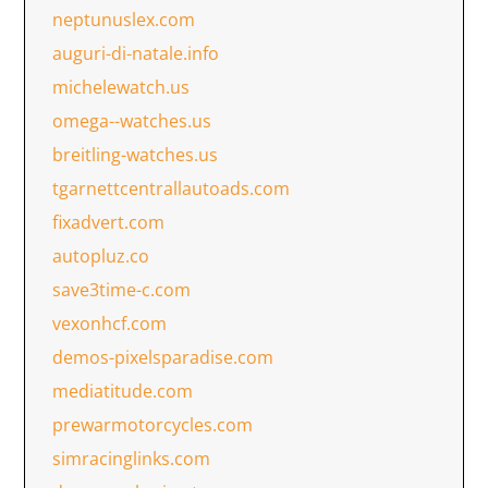
neptunuslex.com
auguri-di-natale.info
michelewatch.us
omega--watches.us
breitling-watches.us
tgarnettcentrallautoads.com
fixadvert.com
autopluz.co
save3time-c.com
vexonhcf.com
demos-pixelsparadise.com
mediatitude.com
prewarmotorcycles.com
simracinglinks.com