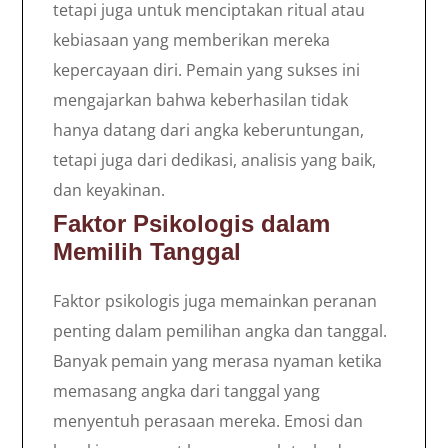
tetapi juga untuk menciptakan ritual atau
kebiasaan yang memberikan mereka
kepercayaan diri. Pemain yang sukses ini
mengajarkan bahwa keberhasilan tidak
hanya datang dari angka keberuntungan,
tetapi juga dari dedikasi, analisis yang baik,
dan keyakinan.
Faktor Psikologis dalam
Memilih Tanggal
Faktor psikologis juga memainkan peranan
penting dalam pemilihan angka dan tanggal.
Banyak pemain yang merasa nyaman ketika
memasang angka dari tanggal yang
menyentuh perasaan mereka. Emosi dan