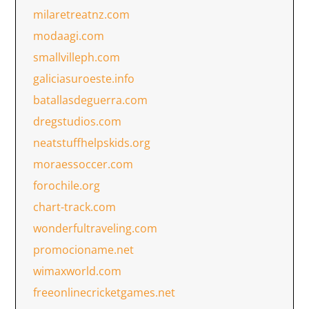
milaretreatnz.com
modaagi.com
smallvilleph.com
galiciasuroeste.info
batallasdeguerra.com
dregstudios.com
neatstuffhelpskids.org
moraessoccer.com
forochile.org
chart-track.com
wonderfultraveling.com
promocioname.net
wimaxworld.com
freeonlinecricketgames.net