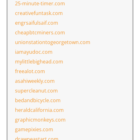
25-minute-timer.com
creativefuntask.com
engrsaifulsaif.com
cheapbtcminers.com
unionstationtogeorgetown.com
iamayudoc.com
mylittlebighead.com
freealot.com
asahiweekly.com
supercleanut.com
bedandbicycle.com
heraldcalifornia.com
graphicmonkeys.com
gamepixies.com
drawneastart.com