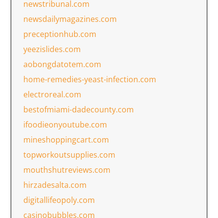
newstribunal.com
newsdailymagazines.com
preceptionhub.com
yeezislides.com
aobongdatotem.com
home-remedies-yeast-infection.com
electroreal.com
bestofmiami-dadecounty.com
ifoodieonyoutube.com
mineshoppingcart.com
topworkoutsupplies.com
mouthshutreviews.com
hirzadesalta.com
digitallifeopoly.com
casinobubbles.com