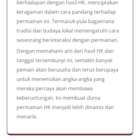
berhadapan dengan hasil HK, menciptakan
keragaman dalam cara pandang terhadap
permainan ini. Termasuk pula bagaimana
tradisi dan budaya lokal memengaruhi cara
seseorang berinteraksi dengan permainan.
Dengan memahami arti dari hasil HK dan
tanggal tersembunyi ini, semakin banyak
pemain akan berusaha dan terus berupaya
untuk menemukan angka-angka yang
mereka percaya akan membawa
keberuntungan. Ini membuat dunia
permainan HK menjadi lebih dinamis dan
menarik.