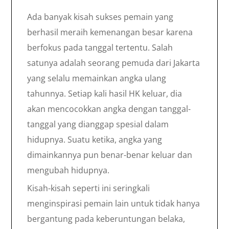
Ada banyak kisah sukses pemain yang
berhasil meraih kemenangan besar karena
berfokus pada tanggal tertentu. Salah
satunya adalah seorang pemuda dari Jakarta
yang selalu memainkan angka ulang
tahunnya. Setiap kali hasil HK keluar, dia
akan mencocokkan angka dengan tanggal-
tanggal yang dianggap spesial dalam
hidupnya. Suatu ketika, angka yang
dimainkannya pun benar-benar keluar dan
mengubah hidupnya.
Kisah-kisah seperti ini seringkali
menginspirasi pemain lain untuk tidak hanya
bergantung pada keberuntungan belaka,