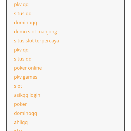
pkv qq
situs qq
dominoqq
demo slot mahjong
situs slot terpercaya
pkv qq
situs qq
poker online
pkv games
slot
asikqq login
poker
dominoqq
ahliqq