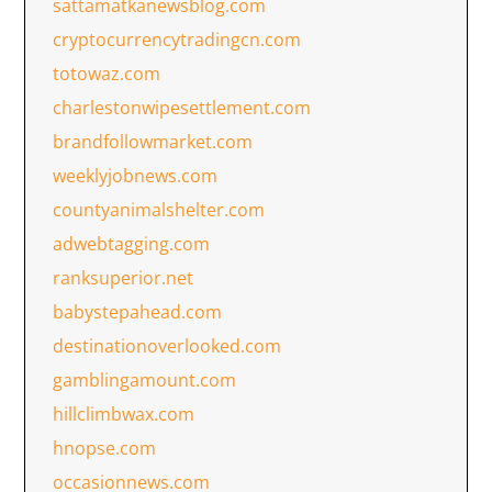
sattamatkanewsblog.com
cryptocurrencytradingcn.com
totowaz.com
charlestonwipesettlement.com
brandfollowmarket.com
weeklyjobnews.com
countyanimalshelter.com
adwebtagging.com
ranksuperior.net
babystepahead.com
destinationoverlooked.com
gamblingamount.com
hillclimbwax.com
hnopse.com
occasionnews.com