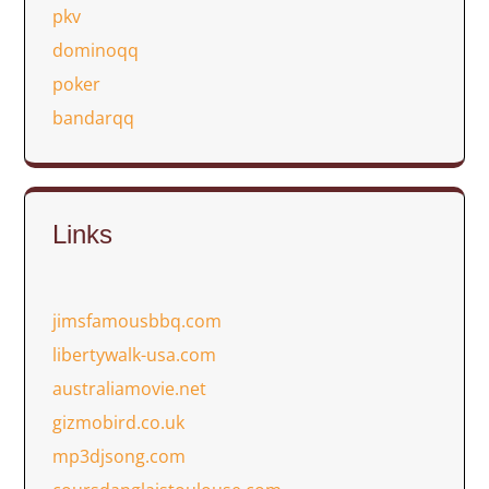
pkv
dominoqq
poker
bandarqq
Links
jimsfamousbbq.com
libertywalk-usa.com
australiamovie.net
gizmobird.co.uk
mp3djsong.com