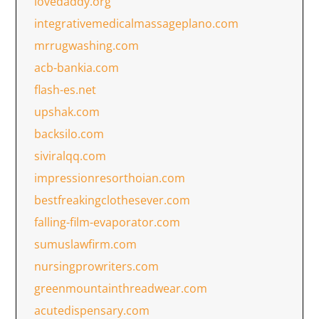
lovedaddy.org
integrativemedicalmassageplano.com
mrrugwashing.com
acb-bankia.com
flash-es.net
upshak.com
backsilo.com
siviralqq.com
impressionresorthoian.com
bestfreakingclothesever.com
falling-film-evaporator.com
sumuslawfirm.com
nursingprowriters.com
greenmountainthreadwear.com
acutedispensary.com