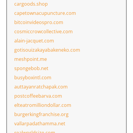
cargoods.shop
capetownacupuncture.com
bitcoinvideospro.com
cosmiccrowcollective.com
alain-jacquet.com
gotisouizakayabakeneko.com
meshpoint.me
spongebob.net
busyboxintl.com
auttayanratchapak.com
postcoffeebarva.com
elteatromilliondollar.com
burgerkingfranchise.org
vallarpadathamma.net
realworldsize.com