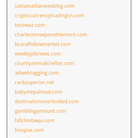
sattamatkanewsblog.com
cryptocurrencytradingcn.com
totowaz.com
charlestonwipesettlement.com
brandfollowmarket.com
weeklyjobnews.com
countyanimalshelter.com
adwebtagging.com
ranksuperior.net
babystepahead.com
destinationoverlooked.com
gamblingamount.com
hillclimbwax.com
hnopse.com