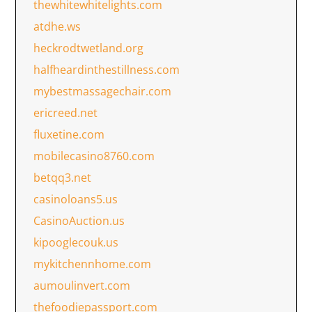
thewhitewhitelights.com
atdhe.ws
heckrodtwetland.org
halfheardinthestillness.com
mybestmassagechair.com
ericreed.net
fluxetine.com
mobilecasino8760.com
betqq3.net
casinoloans5.us
CasinoAuction.us
kipooglecouk.us
mykitchennhome.com
aumoulinvert.com
thefoodiepassport.com