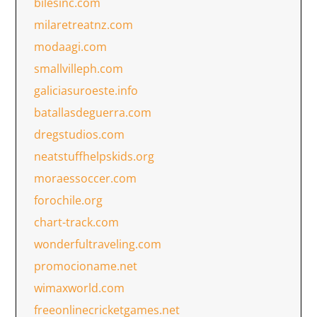
bilesinc.com
milaretreatnz.com
modaagi.com
smallvilleph.com
galiciasuroeste.info
batallasdeguerra.com
dregstudios.com
neatstuffhelpskids.org
moraessoccer.com
forochile.org
chart-track.com
wonderfultraveling.com
promocioname.net
wimaxworld.com
freeonlinecricketgames.net