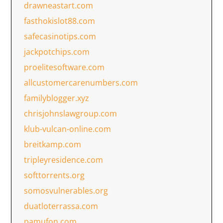
drawneastart.com
fasthokislot88.com
safecasinotips.com
jackpotchips.com
proelitesoftware.com
allcustomercarenumbers.com
familyblogger.xyz
chrisjohnslawgroup.com
klub-vulcan-online.com
breitkamp.com
tripleyresidence.com
softtorrents.org
somosvulnerables.org
duatloterrassa.com
pamufon.com