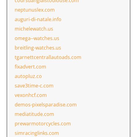
coursdanglaistoulouse.com
neptunuslex.com
auguri-di-natale.info
michelewatch.us
omega--watches.us
breitling-watches.us
tgarnettcentrallautoads.com
fixadvert.com
autopluz.co
save3time-c.com
vexonhcf.com
demos-pixelsparadise.com
mediatitude.com
prewarmotorcycles.com
simracinglinks.com