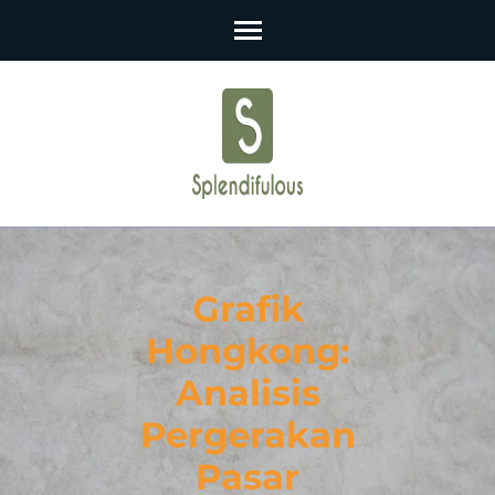
Skip
to
content
(Press
Enter)
Grafik
Hongkong:
Analisis
Pergerakan
Pasar