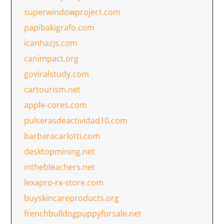
superwindowproject.com
papibakigrafo.com
icanhazjs.com
canimpact.org
goviralstudy.com
cartourism.net
apple-cores.com
pulserasdeactividad10.com
barbaracarlotti.com
desktopmining.net
inthebleachers.net
lexapro-rx-store.com
buyskincareproducts.org
frenchbulldogpuppyforsale.net