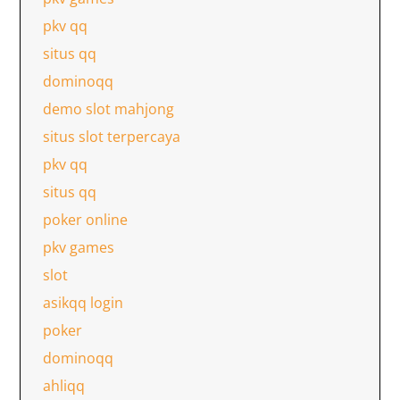
pkv qq
situs qq
dominoqq
demo slot mahjong
situs slot terpercaya
pkv qq
situs qq
poker online
pkv games
slot
asikqq login
poker
dominoqq
ahliqq