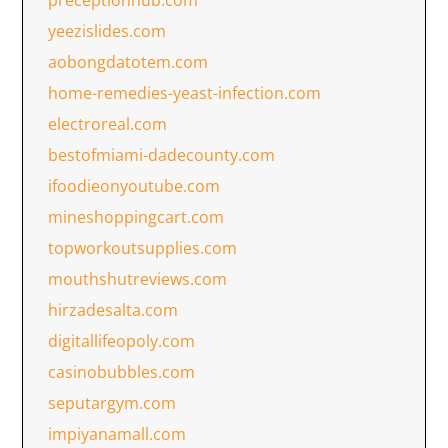
preceptionhub.com
yeezislides.com
aobongdatotem.com
home-remedies-yeast-infection.com
electroreal.com
bestofmiami-dadecounty.com
ifoodieonyoutube.com
mineshoppingcart.com
topworkoutsupplies.com
mouthshutreviews.com
hirzadesalta.com
digitallifeopoly.com
casinobubbles.com
seputargym.com
impiyanamall.com