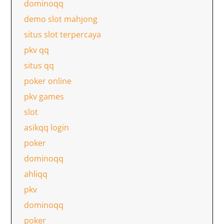
dominoqq
demo slot mahjong
situs slot terpercaya
pkv qq
situs qq
poker online
pkv games
slot
asikqq login
poker
dominoqq
ahliqq
pkv
dominoqq
poker