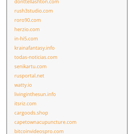
donttellashton.com
rush3studio.com
roro90.com
herzio.com
in-hi5.com
krainafantasy.info
todas-noticias.com
senikartu.com
rusportal.net
watty.io
livinginthesun.info
itsriz.com
cargoods.shop
capetownacupuncture.com
bitcoinvideospro.com