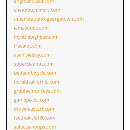
engrsaifulsaif.com
cheapbtcminers.com
unionstationtogeorgetown.com
iamayudoc.com
mylittlebighead.com
freealot.com
asahiweekly.com
supercleanut.com
bedandbicycle.com
heraldcalifornia.com
graphicmonkeys.com
gamepixies.com
drawneastart.com
fasthokislot88.com
safecasinotips.com