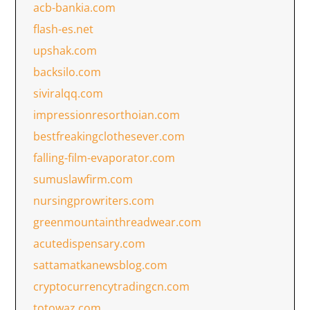
acb-bankia.com
flash-es.net
upshak.com
backsilo.com
siviralqq.com
impressionresorthoian.com
bestfreakingclothesever.com
falling-film-evaporator.com
sumuslawfirm.com
nursingprowriters.com
greenmountainthreadwear.com
acutedispensary.com
sattamatkanewsblog.com
cryptocurrencytradingcn.com
totowaz.com