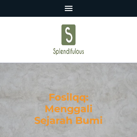
Skip
to
content
(Press
Enter)
Fosilqq:
Menggali
Sejarah Bumi