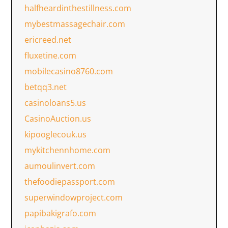
halfheardinthestillness.com
mybestmassagechair.com
ericreed.net
fluxetine.com
mobilecasino8760.com
betqq3.net
casinoloans5.us
CasinoAuction.us
kipooglecouk.us
mykitchennhome.com
aumoulinvert.com
thefoodiepassport.com
superwindowproject.com
papibakigrafo.com