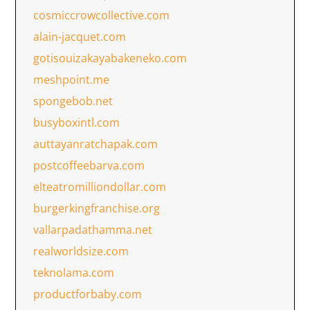
cosmiccrowcollective.com
alain-jacquet.com
gotisouizakayabakeneko.com
meshpoint.me
spongebob.net
busyboxintl.com
auttayanratchapak.com
postcoffeebarva.com
elteatromilliondollar.com
burgerkingfranchise.org
vallarpadathamma.net
realworldsize.com
teknolama.com
productforbaby.com