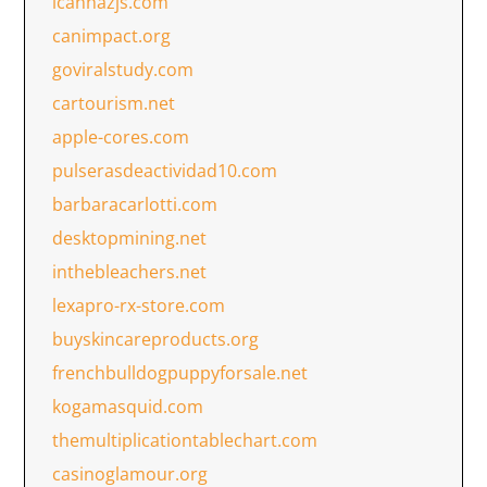
icanhazjs.com
canimpact.org
goviralstudy.com
cartourism.net
apple-cores.com
pulserasdeactividad10.com
barbaracarlotti.com
desktopmining.net
inthebleachers.net
lexapro-rx-store.com
buyskincareproducts.org
frenchbulldogpuppyforsale.net
kogamasquid.com
themultiplicationtablechart.com
casinoglamour.org