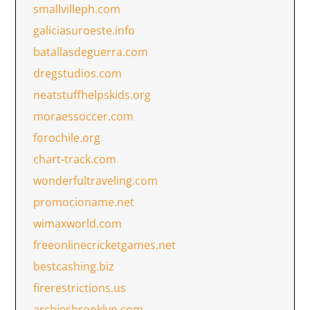
smallvilleph.com
galiciasuroeste.info
batallasdeguerra.com
dregstudios.com
neatstuffhelpskids.org
moraessoccer.com
forochile.org
chart-track.com
wonderfultraveling.com
promocioname.net
wimaxworld.com
freeonlinecricketgames.net
bestcashing.biz
firerestrictions.us
archiesbrooklyn.com