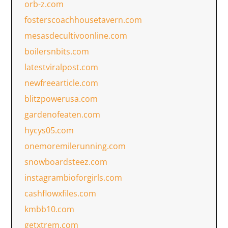
orb-z.com
fosterscoachhousetavern.com
mesasdecultivoonline.com
boilersnbits.com
latestviralpost.com
newfreearticle.com
blitzpowerusa.com
gardenofeaten.com
hycys05.com
onemoremilerunning.com
snowboardsteez.com
instagrambioforgirls.com
cashflowxfiles.com
kmbb10.com
getxtrem.com