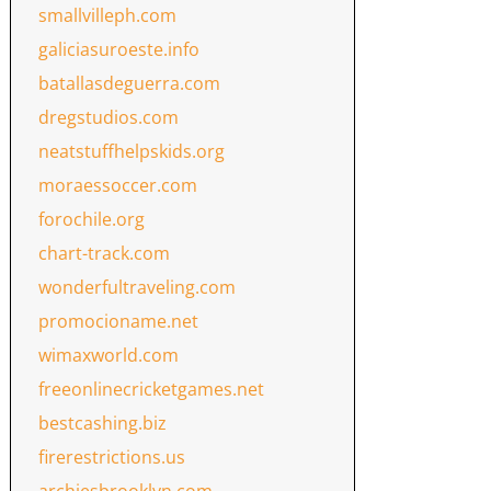
smallvilleph.com
galiciasuroeste.info
batallasdeguerra.com
dregstudios.com
neatstuffhelpskids.org
moraessoccer.com
forochile.org
chart-track.com
wonderfultraveling.com
promocioname.net
wimaxworld.com
freeonlinecricketgames.net
bestcashing.biz
firerestrictions.us