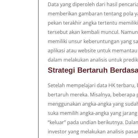
Data yang diperoleh dari hasil penca
memberikan gambaran tentang pola yan
pekan terakhir angka tertentu memilik
tersebut akan kembali muncul. Namun, 
memiliki unsur keberuntungan yang s
aplikasi atau website untuk memantau
dalam melakukan analisis untuk predik
Strategi Bertaruh Berdas
Setelah mempelajari data HK terbaru,
bertaruh mereka. Misalnya, beberapa
menggunakan angka-angka yang sudah t
suka memilih angka-angka yang jaran
“keluar” pada undian berikutnya. Dala
investor yang melakukan analisis pasa