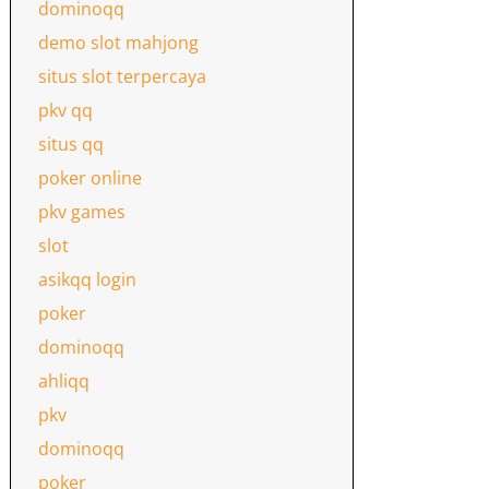
dominoqq
demo slot mahjong
situs slot terpercaya
pkv qq
situs qq
poker online
pkv games
slot
asikqq login
poker
dominoqq
ahliqq
pkv
dominoqq
poker