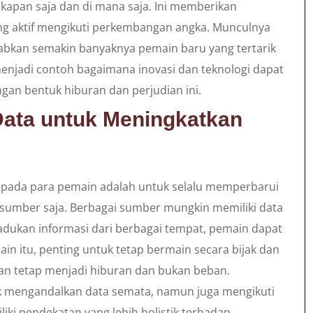
apan saja dan di mana saja. Ini memberikan
ng aktif mengikuti perkembangan angka. Munculnya
abkan semakin banyaknya pemain baru yang tertarik
njadi contoh bagaimana inovasi dan teknologi dapat
gan bentuk hiburan dan perjudian ini.
ata untuk Meningkatkan
 kepada para pemain adalah untuk selalu memperbarui
u sumber saja. Berbagai sumber mungkin memiliki data
ukan informasi dari berbagai tempat, pemain dapat
lain itu, penting untuk tetap bermain secara bijak dan
an tetap menjadi hiburan dan bukan beban.
k mengandalkan data semata, namun juga mengikuti
ki pendekatan yang lebih holistik terhadap