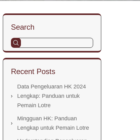
Search
Recent Posts
Data Pengeluaran HK 2024
Lengkap: Panduan untuk
Pemain Lotre
Mingguan HK: Panduan
Lengkap untuk Pemain Lotre