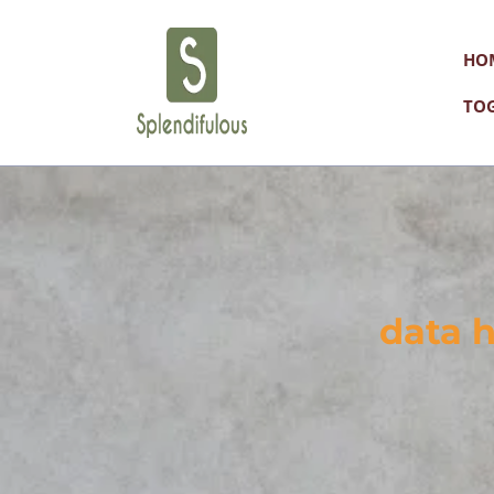
Skip
to
HO
content
TOG
(Press
Enter)
data h