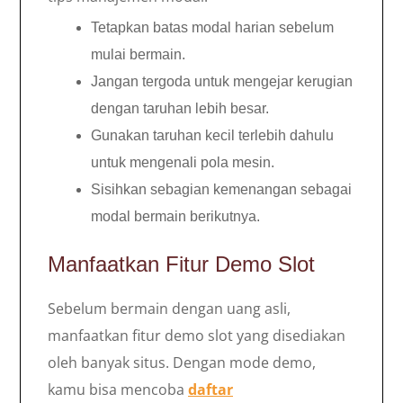
Tetapkan batas modal harian sebelum
mulai bermain.
Jangan tergoda untuk mengejar kerugian
dengan taruhan lebih besar.
Gunakan taruhan kecil terlebih dahulu
untuk mengenali pola mesin.
Sisihkan sebagian kemenangan sebagai
modal bermain berikutnya.
Manfaatkan Fitur Demo Slot
Sebelum bermain dengan uang asli,
manfaatkan fitur demo slot yang disediakan
oleh banyak situs. Dengan mode demo,
kamu bisa mencoba
daftar