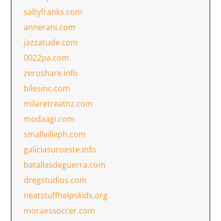
saltyfranks.com
annerani.com
jazzatude.com
0022pa.com
zeroshare.info
bilesinc.com
milaretreatnz.com
modaagi.com
smallvilleph.com
galiciasuroeste.info
batallasdeguerra.com
dregstudios.com
neatstuffhelpskids.org
moraessoccer.com