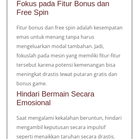
Fokus pada Fitur Bonus dan
Free Spin
Fitur bonus dan free spin adalah kesempatan
emas untuk menang tanpa harus
mengeluarkan modal tambahan. Jadi,
fokuslah pada mesin yang memiliki fitur-fitur
tersebut karena potensi kemenangan bisa
meningkat drastis lewat putaran gratis dan
bonus game.
Hindari Bermain Secara
Emosional
Saat mengalami kekalahan beruntun, hindari
mengambil keputusan secara impulsif
seperti menaikkan taruhan secara drastis.