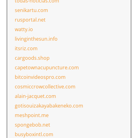
todas-noticias.com
senikartu.com
rusportal.net
watty.io
livinginthesun.info
itsriz.com
cargoods.shop
capetownacupuncture.com
bitcoinvideospro.com
cosmiccrowcollective.com
alain-jacquet.com
gotisouizakayabakeneko.com
meshpoint.me
spongebob.net
busyboxintl.com