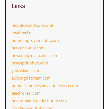
Links
helpdesksoftwares.net
lovabowl.net
homeimprovementit.com
newstribunal.com
newsdailymagazines.com
preceptionhub.com
yeezislides.com
aobongdatotem.com
home-remedies-yeast-infection.com
electroreal.com
bestofmiami-dadecounty.com
ifoodieonyoutube.com