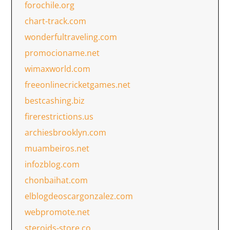
forochile.org
chart-track.com
wonderfultraveling.com
promocioname.net
wimaxworld.com
freeonlinecricketgames.net
bestcashing.biz
firerestrictions.us
archiesbrooklyn.com
muambeiros.net
infozblog.com
chonbaihat.com
elblogdeoscargonzalez.com
webpromote.net
steroids-store.co