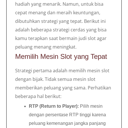
hadiah yang menarik. Namun, untuk bisa
cepat menang dan meraih keuntungan,
dibutuhkan strategi yang tepat. Berikut ini
adalah beberapa strategi cerdas yang bisa
kamu terapkan saat bermain judi slot agar
peluang menang meningkat.
Memilih Mesin Slot yang Tepat
Strategi pertama adalah memilih mesin slot
dengan bijak. Tidak semua mesin slot
memberikan peluang yang sama. Perhatikan
beberapa hal berikut:
RTP (Return to Player):
Pilih mesin
dengan persentase RTP tinggi karena
peluang kemenangan jangka panjang