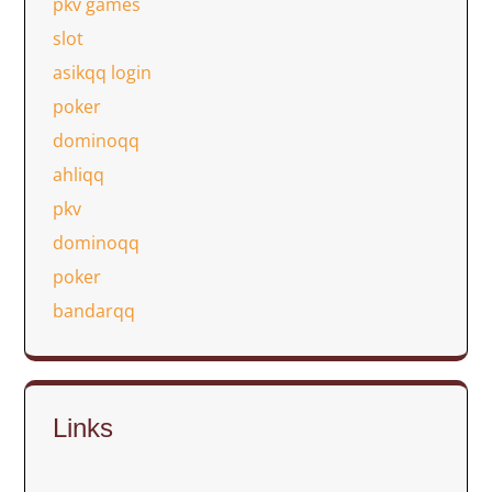
pkv games
slot
asikqq login
poker
dominoqq
ahliqq
pkv
dominoqq
poker
bandarqq
Links