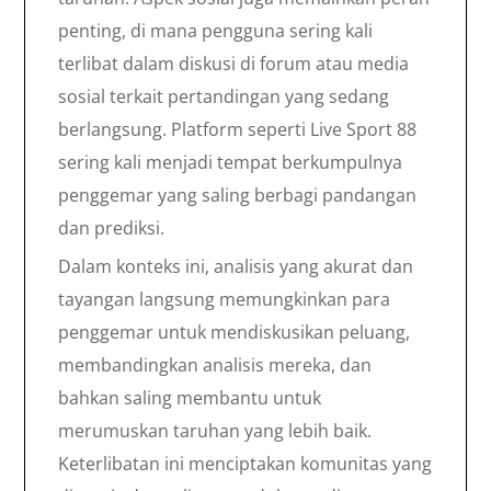
penting, di mana pengguna sering kali
terlibat dalam diskusi di forum atau media
sosial terkait pertandingan yang sedang
berlangsung. Platform seperti Live Sport 88
sering kali menjadi tempat berkumpulnya
penggemar yang saling berbagi pandangan
dan prediksi.
Dalam konteks ini, analisis yang akurat dan
tayangan langsung memungkinkan para
penggemar untuk mendiskusikan peluang,
membandingkan analisis mereka, dan
bahkan saling membantu untuk
merumuskan taruhan yang lebih baik.
Keterlibatan ini menciptakan komunitas yang