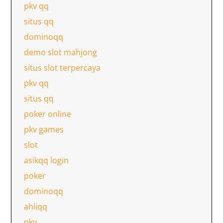
pkv qq
situs qq
dominoqq
demo slot mahjong
situs slot terpercaya
pkv qq
situs qq
poker online
pkv games
slot
asikqq login
poker
dominoqq
ahliqq
pkv