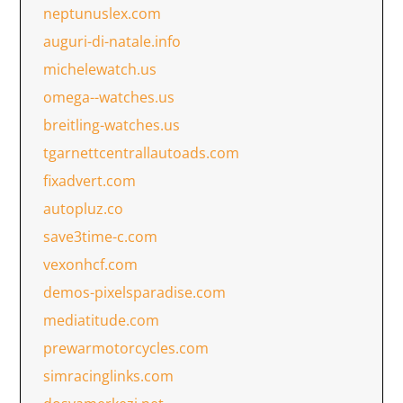
neptunuslex.com
auguri-di-natale.info
michelewatch.us
omega--watches.us
breitling-watches.us
tgarnettcentrallautoads.com
fixadvert.com
autopluz.co
save3time-c.com
vexonhcf.com
demos-pixelsparadise.com
mediatitude.com
prewarmotorcycles.com
simracinglinks.com