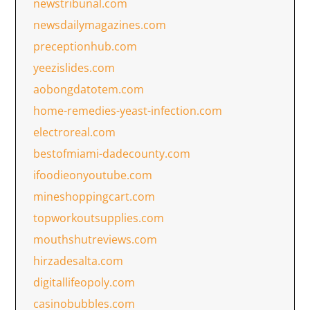
newstribunal.com
newsdailymagazines.com
preceptionhub.com
yeezislides.com
aobongdatotem.com
home-remedies-yeast-infection.com
electroreal.com
bestofmiami-dadecounty.com
ifoodieonyoutube.com
mineshoppingcart.com
topworkoutsupplies.com
mouthshutreviews.com
hirzadesalta.com
digitallifeopoly.com
casinobubbles.com