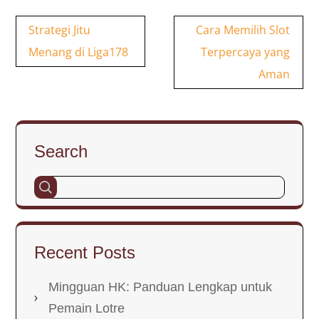
Post
Strategi Jitu
Cara Memilih Slot
navigation
Menang di Liga178
Terpercaya yang
Aman
Search
Recent Posts
Mingguan HK: Panduan Lengkap untuk
Pemain Lotre