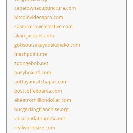
capetownacupuncture.com
bitcoinvideospro.com
cosmiccrowcollective.com
alain-jacquet.com
gotisouizakayabakeneko.com
meshpoint.me
spongebob.net
busyboxintl.com
auttayanratchapak.com
postcoffeebarva.com
elteatromilliondollar.com
burgerkingfranchise.org
vallarpadathamma.net
realworldsize.com